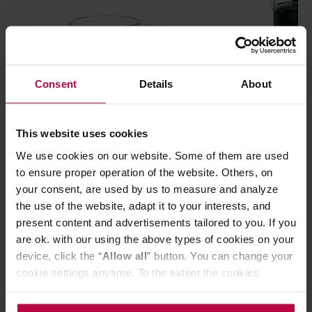
Consent
Details
About
This website uses cookies
Hario - V60 Barista - Serwer szklany
Hario Coffee S
360ml
700ml
We use cookies on our website. Some of them are used
to ensure proper operation of the website. Others, on
your consent, are used by us to measure and analyze
109,99 zł
the use of the website, adapt it to your interests, and
present content and advertisements tailored to you. If you
Najniższa cena: 61,99 zł
are ok. with our using the above types of cookies on your
66,99 zł
device, click the “
Allow all
” button. You can change your
cookie settings anytime. To the extent the cookies
contain your personal data, they are processed based on
Do poczytania przy kawie:
the controller’s (namely, ALL GOOD S.A., ul.