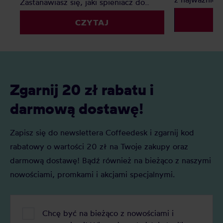
Zastanawiasz się, jaki spieniacz do
dzięki wadze
mleka kupić? Elektryczny, ręczny, a
powtarzalnoś
CZYTAJ
może indukcyjny? Oto nasz
kawy wybrać
szczegółowy ranking, który pomoże Ci
faworytów!
podjąć decyzję.
Zgarnij 20 zł rabatu i
darmową dostawę!
Zapisz się do newslettera Coffeedesk i zgarnij kod
rabatowy o wartości 20 zł na Twoje zakupy oraz
darmową dostawę! Bądź również na bieżąco z naszymi
nowościami, promkami i akcjami specjalnymi.
Chcę być na bieżąco z nowościami i