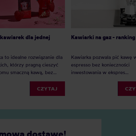
Kawiarki na gaz - rankin
kawiarek dla jednej
Kawiarka pozwala pić kawę w
a to idealne rozwiązanie dla
espresso bez konieczności
ich, którzy pragną cieszyć
inwestowania w ekspres
domu smaczną kawą, bez
ciśnieniowy. Jeśli dysponujec
ności przerabiania własnej
klasycznymi palnikami najlep
na małą kawiarnię. Jaka jest
CZY
CZYTAJ
będzie kawiarka na gaz. Rank
za kawiarka dla jednej osoby?
pomoże wybrać Wam najlep
urządzenie.
darmową dostawę!