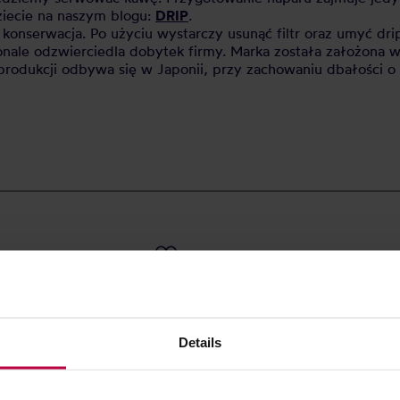
ziecie na naszym blogu:
DRIP
.
 konserwacja. Po użyciu wystarczy usunąć filtr oraz umyć d
nale odzwierciedla dobytek firmy. Marka została założona w
s produkcji odbywa się w Japonii, przy zachowaniu dbałości o
Details