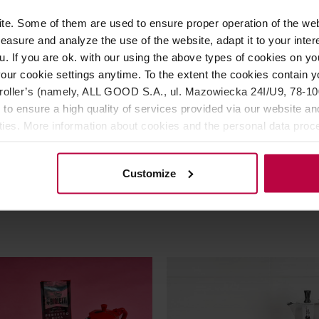
e. Some of them are used to ensure proper operation of the web
asure and analyze the use of the website, adapt it to your inter
u. If you are ok. with our using the above types of cookies on you
eramiczny Drip V60-02
Hario ceramiczny Drip V60
owy |VDC-02-TQ-UEX|
Biały
our cookie settings anytime. To the extent the cookies contain y
oller’s (namely, ALL GOOD S.A., ul. Mazowiecka 24I/U9, 78-100 
 to ensure a high quality of services provided via our website and
ities. More information about cookies and the personal data proce
189,00 zł
15
olicy.
Najniższa cena: 99,99 zł
Najniższa ce
99,99 zł
73,
Customize