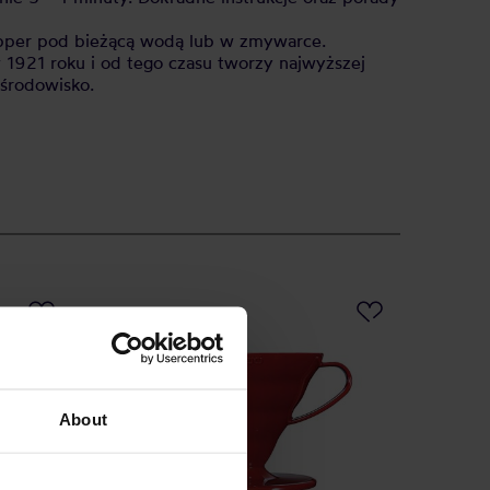
ripper pod bieżącą wodą lub w zmywarce.
 1921 roku i od tego czasu tworzy najwyższej
 środowisko.
About