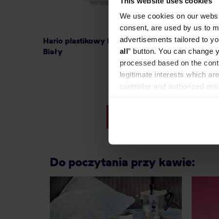
This website uses cookies
We use cookies on our websit
consent, are used by us to me
advertisements tailored to yo
Hario plastikowy Drip V60-02
Hario c
Biały
Turkus
all
” button. You can change y
processed based on the contr
legitimate interests which are
controller and authorized ent
49,00 zł
can be found in the
Privacy P
Najniższa cena: 17,99 zł
21,99 zł
Do poczytania przy kawie: