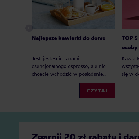
Najlepsze kawiarki do domu
TOP 5 
osoby
Jeśli jesteście fanami
Kawiark
esencjonalnego espresso, ale nie
wszystk
chcecie wchodzić w posiadanie
się w 
ekspresu ciśnieniowego, to
koniecz
kafetierka będzie doskonałym
kuchni 
CZYTAJ
rozwiązaniem. Jaka kawiarka jest
najleps
najlepsza do domu? Oto polecane
modele i rozmiary!
Zgarnij 20 zł rabatu i 