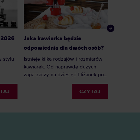
g 2026
Jaka kawiarka będzie
Syfon do 
odpowiednia dla dwóch osób?
początku
 stylu
Istnieje kilka rodzajów i rozmiarów
Syfon to n
kawiarek. Od naprawdę dużych
do przygot
zaparzaczy na dziesięć filiżanek po
może sprawi
ie
miniaturowe na pojedyncze
szaleni na
sza
espresso. Jaka kawiarka będzie
kuchni.
TAJ
CZYTAJ
ing
odpowiednia dla dwóch osób?
sze