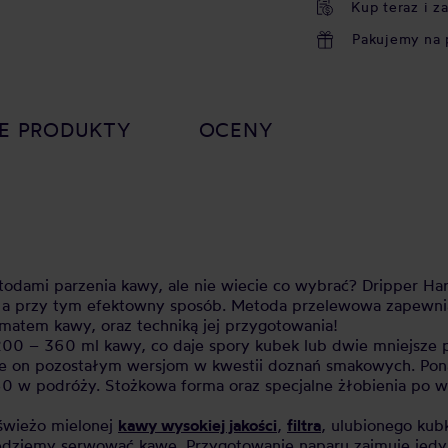
Kup teraz i z
Pakujemy na 
E PRODUKTY
OCENY
odami parzenia kawy, ale nie wiecie co wybrać? Dripper Har
y, a przy tym efektowny sposób. Metoda przelewowa zapewn
atem kawy, oraz techniką jej przygotowania!
0 – 360 ml kawy, co daje spory kubek lub dwie mniejsze po
je on pozostałym wersjom w kwestii doznań smakowych. Pon
0 w podróży. Stożkowa forma oraz specjalne żłobienia po w
świeżo mielonej
kawy wysokiej jakości
,
filtra
, ulubionego kub
będziemy serwować kawę. Przygotowanie naparu zajmuje jedyn