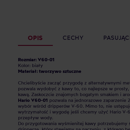
OPIS
CECHY
PASUJĄC
Rozmiar: V60-01
Kolor: biały
Materiał: tworzywo sztuczne
Chcielibyście zacząć przygodę z alternatywnymi met
pozwala wydobyć z kawy to, co najlepsze w prost
kawą. Zaskoczcie znajomych bogatym smakiem i arom
Hario V60-01
pozwala na jednorazowe zaparzenie 20
wybór wśród dripperów V-60. Mimo to, nie ustępu
wytrzymałość i wygodę jeśli chcemy użyć Hario V-6
przepływ wody.
Do przygotowania wyśmienitej kawy potrzebujemy 
dripperze, który stawiamy na naczyniu, z którego 