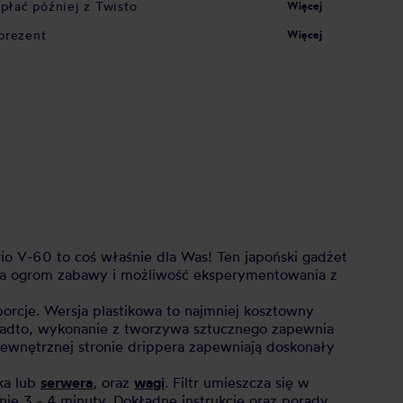
apłać później z Twisto
Więcej
prezent
Więcej
io V-60 to coś właśnie dla Was! Ten japoński gadżet
ia ogrom zabawy i możliwość eksperymentowania z
rcje. Wersja plastikowa to najmniej kosztowny
adto, wykonanie z tworzywa sztucznego zapewnia
ewnętrznej stronie drippera zapewniają doskonały
ka lub
serwera
, oraz
wagi
. Filtr umieszcza się w
ie 3 - 4 minuty. Dokładne instrukcje oraz porady