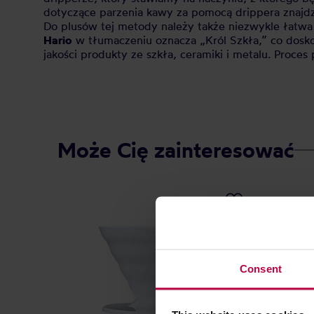
dotyczące parzenia kawy za pomocą drippera znajd
Do plusów tej metody należy także niezwykle łatwa
Hario
w tłumaczeniu oznacza „Król Szkła,” co dosko
jakości produkty ze szkła, ceramiki i metalu. Proce
Może Cię zainteresować
Consent