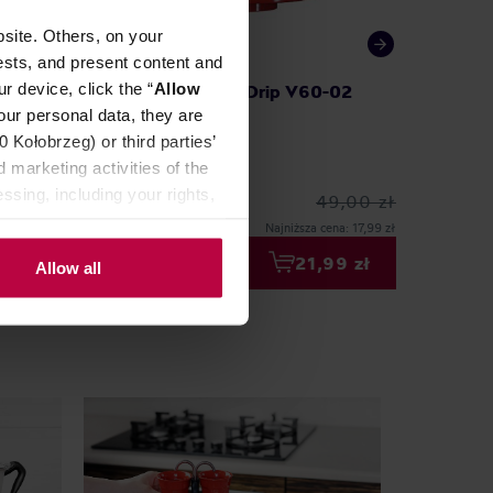
site. Others, on your
ests, and present content and
r device, click the “
Allow
-02
Hario plastikowy Drip V60-02
Hario -
Czerwony
cerami
our personal data, they are
Kołobrzeg) or third parties’
 marketing activities of the
ssing, including your rights,
9,00 zł
49,00 zł
na: 73,99 zł
Najniższa cena: 17,99 zł
99 zł
21,99 zł
Allow all