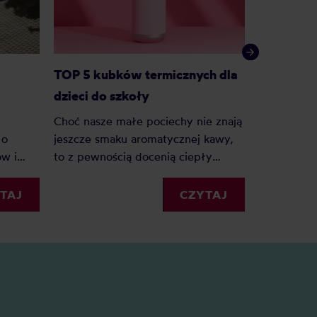
TOP 5 kubków termicznych dla
Kubek ter
dzieci do szkoły
Choć nasze małe pociechy nie znają
Kubek term
jeszcze smaku aromatycznej kawy,
 o
na prezent.
to z pewnością docenią ciepły
ów i
ekologiczny
napój, zwłaszcza w jesiennych
Kubki term
miesiącach. Jaki jest idealny kubek
ać.
różnych fo
CZYTAJ
TAJ
termiczny do szkoły i czym się
jest kilka 
kierować, wybierając odpowiedni
niemal wsz
model?