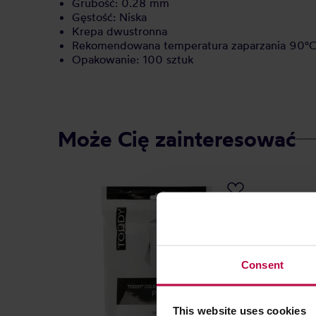
Grubość: 0.28 mm
Gęstość: Niska
Krepa dwustronna
Rekomendowana temperatura zaparzania 90°
Opakowanie: 100 sztuk
Może Cię zainteresować
Consent
This website uses cookies