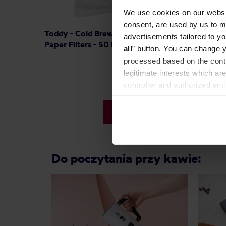
We use cookies on our websit
consent, are used by us to me
Toddy - Cold Brew Cupping Kit
Cafec -
advertisements tailored to yo
Paper Filters - 50 Filtrów
sztuk
all
” button. You can change y
processed based on the contr
legitimate interests which are
controller and authorized ent
can be found in the
Privacy P
109,90 zł
Do poczytania przy kawie: