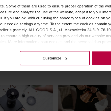
e. Some of them are used to ensure proper operation of the web
asure and analyze the use of the website, adapt it to your inter
 Filtry Abaca Białe Cup1 100
Bunn Gourmet C Funnel Filte
u. If you are ok. with our using the above types of cookies on you
Filtry do ekspresu 1000 szt
our cookie settings anytime. To the extent the cookies contain y
oller’s (namely, ALL GOOD S.A., ul. Mazowiecka 24I/U9, 78-100 
 to ensure a high quality of services provided via our website and
ities. More information about cookies and the personal data proce
olicy.
29,99 zł
419,
Customize