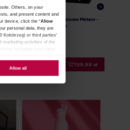
site. Others, on your
ests, and present content and
rs -
Hario - Filtry papierowe Meteor -
Miir - 
r device, click the “
Allow
uk
V60-02 - 50 sztuk
Standar
our personal data, they are
Kołobrzeg) or third parties’
 marketing activities of the
ssing, including your rights,
00 zł
129,90 zł
Allow all