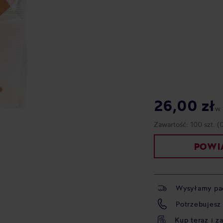
26,00 zł
w 
Zawartość:
100 szt.
(0
POWIA
Wysyłamy pa
Potrzebujesz
Kup teraz i z