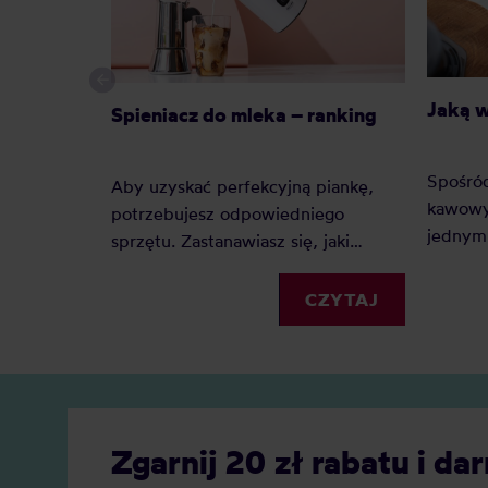
Jaką 
Spieniacz do mleka – ranking
Spośró
Aby uzyskać perfekcyjną piankę,
kawowy
potrzebujesz odpowiedniego
jednym 
sprzętu. Zastanawiasz się, jaki
Dlacze
spieniacz do mleka kupić?
zyskuje
Elektryczny, ręczny, a może
CZYTAJ
Jaką j
indukcyjny? Oto nasz szczegółowy
Zobacz
ranking, który pomoże Ci podjąć
decyzję.
Zgarnij 20 zł rabatu i 