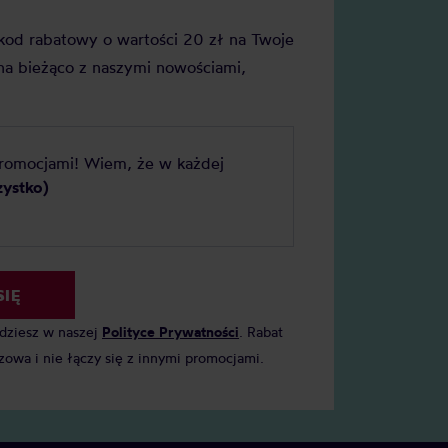
j kod rabatowy o wartości 20 zł na Twoje
a bieżąco z naszymi nowościami,
promocjami! Wiem, że w każdej
zystko)
SIĘ
jdziesz w naszej
Polityce Prywatności
. Rabat
zowa i nie łączy się z innymi promocjami.