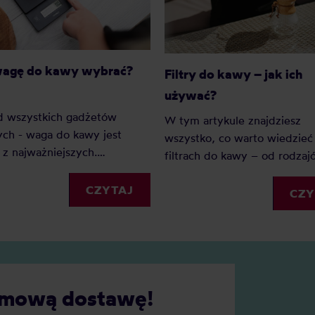
wagę do kawy wybrać?
Filtry do kawy – jak ich
używać?
d wszystkich gadżetów
W tym artykule znajdziesz
ch - waga do kawy jest
wszystko, co warto wiedzieć
z najważniejszych.
filtrach do kawy – od rodzaj
go? Ponieważ dzięki wadze
rozmiarów, po praktyczne
my precyzję i powtarzalność.
CZYTAJ
wskazówki, jak z nich korzyst
CZY
ednak wagę do kawy wybrać?
cie naszych faworytów!
darmową dostawę!