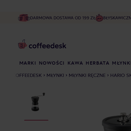
DARMOWA DOSTAWA OD 199 ZŁ
BŁYSKAWICZ
MARKI
NOWOŚCI
KAWA
HERBATA
MŁYNK
COFFEEDESK
MŁYNKI
MŁYNKI RĘCZNE
HARIO S