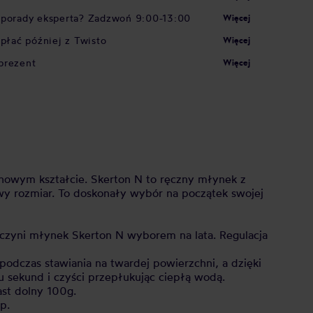
 porady eksperta? Zadzwoń 9:00-13:00
Więcej
apłać później z Twisto
Więcej
prezent
Więcej
nowym kształcie. Skerton N to ręczny młynek z
wy rozmiar. To doskonały wybór na początek swojej
 czyni młynek Skerton N wyborem na lata. Regulacja
 podczas stawiania na twardej powierzchni, a dzięki
u sekund i czyści przepłukując ciepłą wodą.
ast dolny 100g.
p.