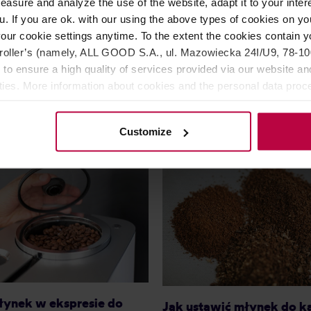
asure and analyze the use of the website, adapt it to your inter
u. If you are ok. with our using the above types of cookies on you
our cookie settings anytime. To the extent the cookies contain y
269,00 zł
152
oller’s (namely, ALL GOOD S.A., ul. Mazowiecka 24I/U9, 78-100 
Najniższa cena: 139,99 zł
Najniższa cen
 to ensure a high quality of services provided via our website and
144,99 zł
899,
ities. More information about cookies and the personal data proce
olicy.
Customize
łynek w ekspresie do
Jak ustawić młynek do 