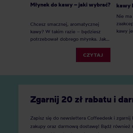
Młynek do kawy – jaki wybrać?
kawy b
Nie ma
zaakce
Chcesz smacznej, aromatycznej
kawy je
kawy? W takim razie – będziesz
pyszne
potrzebował dobrego młynka. Jakie
sobie p
są najlepsze młynki do kawy? Oto
wybrać
nasz mały ranking.
CZYTAJ
stalowy
Zgarnij 20 zł rabatu i 
Zapisz się do newslettera Coffeedesk i zgarni
zakupy oraz darmową dostawę! Bądź również n