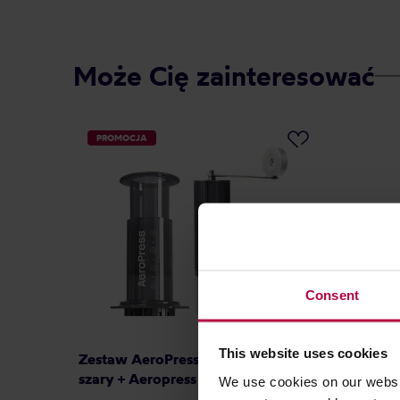
Może Cię zainteresować
PROMOCJA
Consent
This website uses cookies
Zestaw AeroPress - Młynek ręczny
Hario -
szary + Aeropress Original
We use cookies on our websit