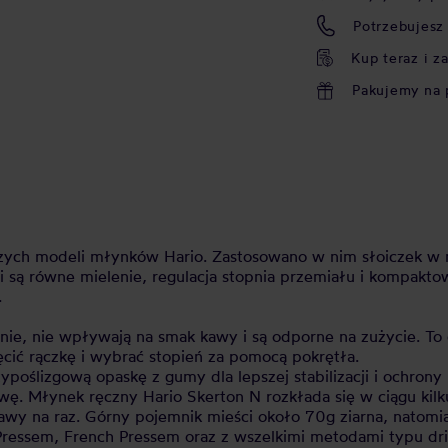
Potrzebujesz
Kup teraz i z
Pakujemy na 
szych modeli młynków Hario. Zastosowano w nim słoiczek w 
 są równe mielenie, regulacja stopnia przemiału i kompakto
.
ie, nie wpływają na smak kawy i są odporne na zużycie. To
ęcić rączkę i wybrać stopień za pomocą pokrętła.
ypoślizgową opaskę z gumy dla lepszej stabilizacji i ochrony
ę. Młynek ręczny Hario Skerton N rozkłada się w ciągu kilk
kawy na raz. Górny pojemnik mieści około 70g ziarna, natomi
ressem, French Pressem oraz z wszelkimi metodami typu dri