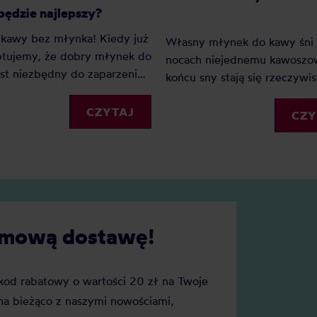
ędzie najlepszy?
 kawy bez młynka! Kiedy już
Własny młynek do kawy śni 
ptujemy, że dobry młynek do
nocach niejednemu kawoszo
st niezbędny do zaparzenia
końcu sny stają się rzeczywis
j kawy, to możemy zadać
wtedy powstaje pytanie – ja
ytanie: jaki powinniśmy
CZYTAJ
ustawić grubość mielenia ka
CZY
 młynek w ekspresie:
młynku ręcznym, aby uzysk
 czy ceramiczny?
dobre efekty w filiżance?
darmową dostawę!
j kod rabatowy o wartości 20 zł na Twoje
a bieżąco z naszymi nowościami,