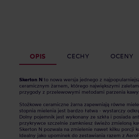
OPIS
CECHY
OCENY
Skerton
N
to nowa wersja jednego z najpopularniej
ceramicznym żarnem, którego największymi zaletami
przygody z przelewowymi metodami parzenia kawy
Stożkowe ceramiczne żarna zapewniają równe mielen
stopnia mielenia jest bardzo łatwa - wystarczy odkr
Dolny pojemnik jest wykonany ze szkła i posiada ant
przykrywce szczelnie zamkniesz świeżo zmieloną kaw
Skerton N pozwala na zmielenie nawet kilku porcji 
Idealny jako upominek do zestawiania razem z
AeroP