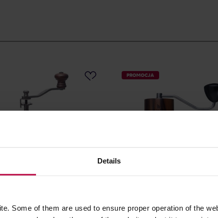
PROMOCJA
Details
 Coffee Mill Dome
Comandante - Młynek C40
Nitro Liquid Amber
e. Some of them are used to ensure proper operation of the web