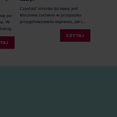
Wilfa Sva
Czystość młynka do kawy jest
kluczowa zarówno w przypadku
się po
W tym arty
przygotowywania espresso, jak i
wi. W
najlepiej u
alternatyw. Jak często czyścić
tością i
by kawa by
młynek? W jaki sposób?
k
oraz jak w
CZYTAJ
Chemicznie, może mechanicznie?
wy w
kawiarki, A
TAJ
Sprawdźmy to!
ać
innych.