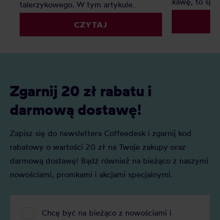
kawę, to sp
talerzykowego. W tym artykule
sobie na pyta
pomożemy uporządkować ten temat,
wybrać i co 
CZYTAJ
rozwiać najczęstsze wątpliwości i
młynek żarn
podpowiedzieć, jaki młynek ręczny ma
sens na Twoim kawowym poziomie.
Zgarnij 20 zł rabatu i
darmową dostawę!
Zapisz się do newslettera Coffeedesk i zgarnij kod
rabatowy o wartości 20 zł na Twoje zakupy oraz
darmową dostawę! Bądź również na bieżąco z naszymi
nowościami, promkami i akcjami specjalnymi.
Chcę być na bieżąco z nowościami i