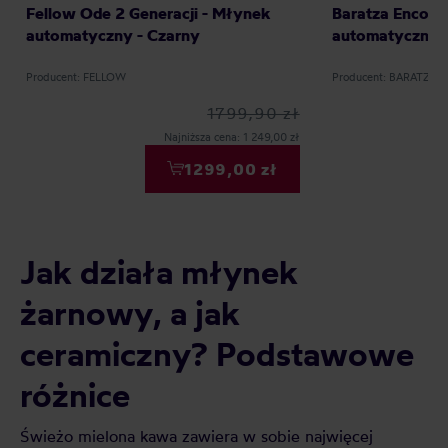
Fellow Ode 2 Generacji - Młynek
Baratza Encore
automatyczny - Czarny
automatyczny -
Producent: FELLOW
Producent: BARATZA
1799,90 zł
Najniższa cena: 1 249,00 zł
1299,00 zł
Jak działa młynek
żarnowy, a jak
ceramiczny? Podstawowe
różnice
Świeżo mielona kawa zawiera w sobie najwięcej