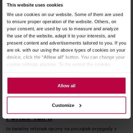
This website uses cookies
We use cookies on our website. Some of them are used
to ensure proper operation of the website. Others, on
your consent, are used by us to measure and analyze
the use of the website, adapt it to your interests, and
Baratza - Vario+
present content and advertisements tailored to you. If you
are ok. with our using the above types of cookies on your
to doskonały wybór jeśli zastanawiacie się jak
device, click the “
Allow all
” button. You can change your
cookie settings anytime. To the extent the cookies
uzupełnić Wasz ekspres. Młynek ceramiczny czy
contain your personal data, they are processed based on
żarnowy pozwolą na dokładne mielenie zarówno pod
the controller’s (namely, ALL GOOD S.A., ul.
espresso jak i metody przelewowe.
Mazowiecka 24I/U9, 78-100 Kołobrzeg) or third parties’
Allow all
legitimate interests which are to ensure a high quality of
services provided via our website and marketing
Customize
activities of the controller and authorized entities. More
information about cookies and the personal data
Porlex Tall II
processing, including your rights, can be found in the
Privacy Policy.
to świetny młynek ręczny na początek przygody z