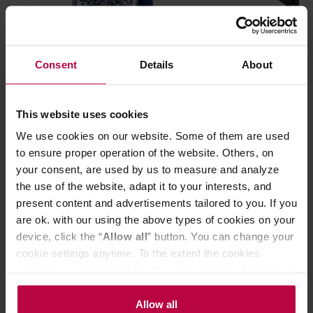
Consent
Details
About
Bialetti Dolce & Gabbana - torba
La Marzocco x P
prezentowa Mediterraneo
Koszulka unisek
This website uses cookies
We use cookies on our website. Some of them are used
to ensure proper operation of the website. Others, on
your consent, are used by us to measure and analyze
the use of the website, adapt it to your interests, and
15,99 zł
present content and advertisements tailored to you. If you
are ok. with our using the above types of cookies on your
device, click the “
Allow all
” button. You can change your
cookie settings anytime. To the extent the cookies
Do poczytania przy kawie:
contain your personal data, they are processed based on
the controller’s (namely, ALL GOOD S.A., ul.
Mazowiecka 24I/U9, 78-100 Kołobrzeg) or third parties’
Allow all