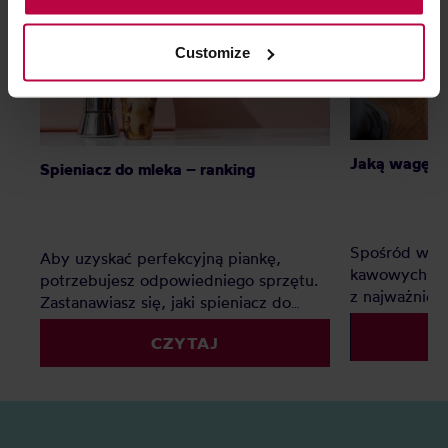
legitimate interests which are to ensure a high quality of
services provided via our website and marketing
Customize
activities of the controller and authorized entities. More
information about cookies and the personal data
processing, including your rights, can be found in the
Privacy Policy.
Jaką wagę d
Spieniacz do mleka – ranking
Spośród wsz
Aby uzyskać perfekcyjną piankę,
kawowych - 
potrzebujesz odpowiedniego sprzętu.
z najważniej
Zastanawiasz się, jaki spieniacz do
dzięki wadze
mleka kupić? Elektryczny, ręczny, a
powtarzalnoś
CZYTAJ
może indukcyjny? Oto nasz
kawy wybrać
szczegółowy ranking, który pomoże Ci
faworytów!
podjąć decyzję.