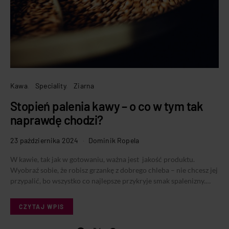
Kawa
Speciality
Ziarna
Stopień palenia kawy – o co w tym tak
naprawdę chodzi?
23 października 2024
Dominik Ropela
W kawie, tak jak w gotowaniu, ważna jest jakość produktu.
Wyobraź sobie, że robisz grzankę z dobrego chleba – nie chcesz jej
przypalić, bo wszystko co najlepsze przykryje smak spalenizny.…
CZYTAJ WPIS