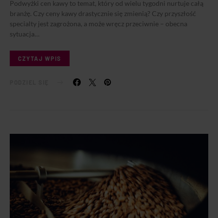
Podwyżki cen kawy to temat, który od wielu tygodni nurtuje całą
branżę. Czy ceny kawy drastycznie się zmienią? Czy przyszłość
specialty jest zagrożona, a może wręcz przeciwnie – obecna
sytuacja…
CZYTAJ WPIS
PODZIEL SIĘ