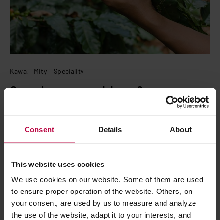
Kawa
Mity
Speciality
Co wpływa na smak kawy?
24 stycznia 2024
Julia Budziszewska
Na co dzień dużo słyszy się o tym, co można, a czego nie można
Consent
Details
About
zrobić z kawą. Dzisiaj nie będziemy skupiać się na znalezieniu
jednego słusznego przepisu, spojrzymy raczej na…
This website uses cookies
CZYTAJ WPIS
We use cookies on our website. Some of them are used
to ensure proper operation of the website. Others, on
PODZIEL SIĘ
your consent, are used by us to measure and analyze
the use of the website, adapt it to your interests, and