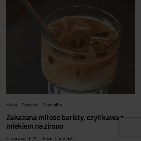
Kawa
Przepisy
Speciality
Zakazana miłość baristy, czyli kawa z
mlekiem na zimno
9 czerwca 2022
Basia Ciupińska