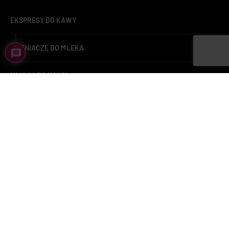
EKSPRESY DO KAWY
1
SPIENIACZE DO MLEKA
MŁYNKI DO KAWY
ZAPARZACZE DO HERBATY
KAWA
KAWA LAVAZZA
BUTELKI TERMICZNE