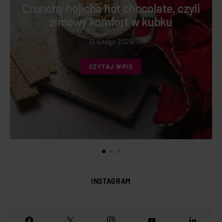
Crunchy hojicha hot chocolate, czyli
zimowy komfort w kubku
13 lutego 2026
CZYTAJ WPIS
INSTAGRAM