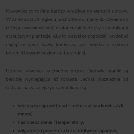
Kawowiec to roślina bardzo wrażliwa na warunki uprawy.
W zależności od regionu pochodzenia, mamy do czynienia z
różnymi wysokościami, nasłonecznieniem czy szkodnikami
atakującymi plantacje. Aby to wszystko pogodzić i wydobyć
najlepszy smak kawy, konieczna jest wiedza z zakresu
botaniki i wysoki poziom kultury rolnej.
Uprawa kawowca to żmudny proces. Drzewka arabiki są
bardziej wymagające niż robusta. Jednak niezależnie od
rodzaju, najważniejszymi czynnikami są:
wysokości upraw (masl – meters at sea level, czyli
mnpm),
nasłonecznienie i temperatury,
wilgotności powietrza i częstotliwości opadów,