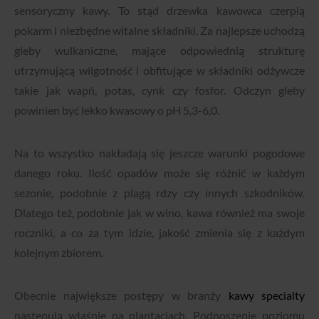
sensoryczny kawy.
To stąd drzewka kawowca czerpią
pokarm i niezbędne witalne składniki. Za najlepsze uchodzą
gleby wulkaniczne, mające odpowiednią strukturę
utrzymującą wilgotność i obfitujące w składniki odżywcze
takie jak wapń, potas, cynk czy fosfor. Odczyn gleby
powinien być lekko kwasowy o pH 5,3-6,0.
Na to wszystko nakładają się jeszcze warunki pogodowe
danego roku. Ilość opadów może się różnić w każdym
sezonie, podobnie z plagą rdzy czy innych szkodników.
Dlatego też, podobnie jak w wino, kawa również ma swoje
roczniki, a co za tym idzie, jakość zmienia się z każdym
kolejnym zbiorem.
Obecnie największe postępy w branży
kawy specialty
następują właśnie na plantacjach. Podnoszenie poziomu