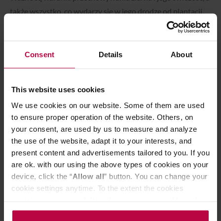
także wszystko, co wydarzy się w jego drodze od plantacji
do filiżanki: stopień wypalenia, woda, sprzęt, sposób
parzenia. Więcej na ten temat przeczytacie w artykule
Co
wpływa na smak kawy
.
Consent
Details
About
This website uses cookies
We use cookies on our website. Some of them are used
SHARE
TWEET
to ensure proper operation of the website. Others, on
your consent, are used by us to measure and analyze
the use of the website, adapt it to your interests, and
present content and advertisements tailored to you. If you
are ok. with our using the above types of cookies on your
Maciej Duszak
device, click the “
Allow all
” button. You can change your
cookie settings anytime. To the extent the cookies
Słynie ze swojej bezkompromisowego podejścia
contain your personal data, they are processed based on
w kwestii jakości serwowanej kawy oraz z bycia
the controller’s (namely, ALL GOOD S.A., ul.
wiecznie drugim. Twórca vloga Arabean, Mistrz