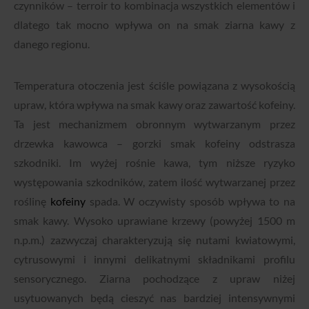
czynników – terroir to kombinacja wszystkich elementów i
dlatego tak mocno wpływa on na smak ziarna kawy z
danego regionu.
Temperatura otoczenia jest ściśle powiązana z wysokością
upraw, która wpływa na smak kawy oraz zawartość kofeiny.
Ta jest mechanizmem obronnym wytwarzanym przez
drzewka kawowca – gorzki smak kofeiny odstrasza
szkodniki. Im wyżej rośnie kawa, tym niższe ryzyko
występowania szkodników, zatem ilość wytwarzanej przez
roślinę
kofeiny
spada. W oczywisty sposób wpływa to na
smak kawy. Wysoko uprawiane krzewy (powyżej 1500 m
n.p.m.) zazwyczaj charakteryzują się nutami kwiatowymi,
cytrusowymi i innymi delikatnymi składnikami profilu
sensorycznego. Ziarna pochodzące z upraw niżej
usytuowanych będą cieszyć nas bardziej intensywnymi