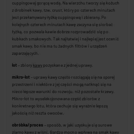
cuppingowej gorącą wodą. Na wierzchu tworzy się kożuch
z drobinek kawy, tzw. crust, który po czterech minutach
jest przełamywany łyżką cuppingową i zbierany. Po
kolejnych czterech minutach kawę zaczyna się siorbać
łyżką, co pozwala kawie dobrze rozprowadzić się po
kubkach smakowych. Tak najłatwiej i najlepiej jest ocenić
smak kawy, bo nie ma tu żadnych filtrów i urządzeń
zaparzających.
lot
– zbiory
kawy
pozyskane z jednej uprawy.
mikro-lot
– uprawy kawy często rozciągają się na sporej
przestrzeni i niektóre z jej części mogą natknąć się na
nieco lepsze warunki do rozwoju, niż pozostałe krzewy.
Mikro-lot to wyselekcjonowana część zbiorów z
konkretnego lotu, która cechuje się wyraźnie lepszą
jakością niż reszta owoców.
obróbka/proces
– sposób, w jaki uzyskuje się surowe
ziarno kawy z wiśni. Bardzo mocno wpływa na smak kawy