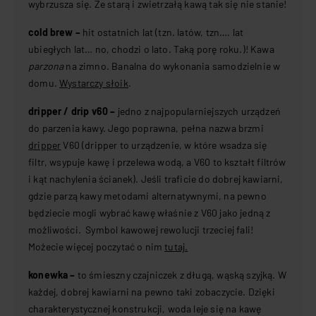
wybrzusza się. Ze starą i zwietrzałą kawą tak się nie stanie!
cold brew –
hit ostatnich lat (tzn. latów, tzn…. lat
ubiegłych lat… no, chodzi o lato. Taką porę roku.)! Kawa
parzona
na zimno. Banalna do wykonania samodzielnie w
domu.
Wystarczy słoik
.
dripper / drip v60 –
jedno z najpopularniejszych urządzeń
do parzenia kawy. Jego poprawna, pełna nazwa brzmi
dripper
V60 (dripper to urządzenie, w które wsadza się
filtr, wsypuje kawę i przelewa wodą, a V60 to kształt filtrów
i kąt nachylenia ścianek). Jeśli traficie do dobrej kawiarni,
gdzie parzą kawy metodami alternatywnymi, na pewno
będziecie mogli wybrać kawę właśnie z V60 jako jedną z
możliwości. Symbol kawowej rewolucji trzeciej fali!
Możecie więcej poczytać o nim
tutaj
.
konewka –
to śmieszny czajniczek z długą, wąską szyjką. W
każdej, dobrej kawiarni na pewno taki zobaczycie. Dzięki
charakterystycznej konstrukcji, woda leje się na kawę