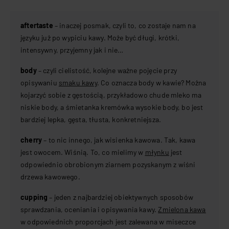
aftertaste
– inaczej posmak, czyli to, co zostaje nam na
języku już po wypiciu kawy. Może być długi, krótki,
intensywny, przyjemny jak i nie…
body
– czyli cielistość, kolejne ważne pojęcie przy
opisywaniu
smaku kawy
.
Co oznacza body w kawie?
Można
kojarzyć sobie z gęstością, przykładowo chude mleko ma
niskie body, a śmietanka kremówka wysokie body, bo jest
bardziej lepka, gęsta, tłusta, konkretniejsza.
cherry
– to nic innego, jak wisienka kawowa. Tak, kawa
jest owocem. Wiśnią. To, co mielimy w
młynku
jest
odpowiednio obrobionym ziarnem pozyskanym z wiśni
drzewa kawowego.
cupping
– jeden z najbardziej obiektywnych sposobów
sprawdzania, oceniania i opisywania kawy.
Zmielona kawa
w odpowiednich proporcjach jest zalewana w miseczce