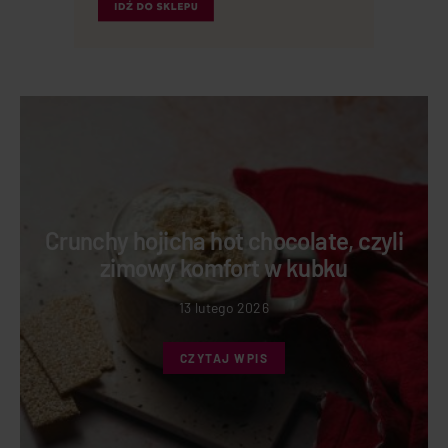
Crunchy hojicha hot chocolate, czyli
zimowy komfort w kubku
13 lutego 2026
CZYTAJ WPIS