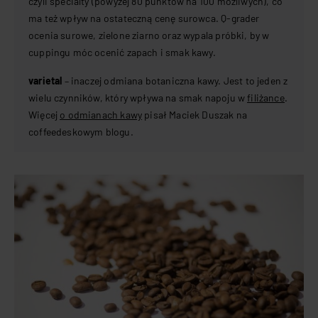
czyli specialty (powyżej 80 punktów na 100 możliwych), co
ma też wpływ na ostateczną cenę surowca. Q-grader
ocenia surowe, zielone ziarno oraz wypala próbki, by w
cuppingu móc ocenić zapach i smak kawy.
varietal
– inaczej odmiana botaniczna kawy. Jest to jeden z
wielu czynników, który wpływa na smak napoju w
filiżance
.
Więcej
o odmianach kawy
pisał Maciek Duszak na
coffeedeskowym blogu.