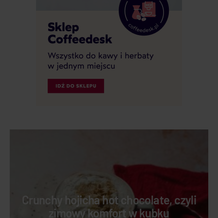
Crunchy hojicha hot chocolate, czyli
zimowy komfort w kubku