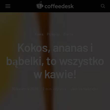
Kawa
Przepisy
Ziarna
Kokos, ananas i
bąbelki, to wszystko
w kawie!
30 kwietnia 2026
2 min. czytania
Jessica Nadziejko