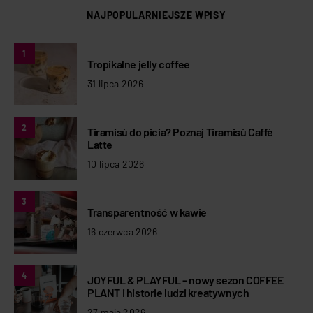
NAJPOPULARNIEJSZE WPISY
1
Tropikalne jelly coffee
31 lipca 2026
2
Tiramisù do picia? Poznaj Tiramisù Caffè
Latte
10 lipca 2026
3
Transparentność w kawie
16 czerwca 2026
4
JOYFUL & PLAYFUL – nowy sezon COFFEE
PLANT i historie ludzi kreatywnych
27 maja 2026