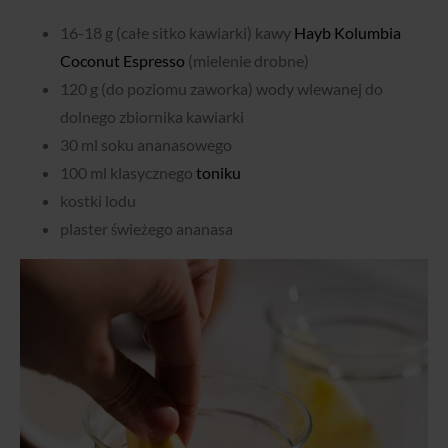
16-18 g (całe sitko kawiarki) kawy
Hayb Kolumbia
Coconut Espresso
(mielenie drobne)
120 g (do poziomu zaworka) wody wlewanej do
dolnego zbiornika kawiarki
30 ml soku ananasowego
100 ml klasycznego
toniku
kostki lodu
plaster świeżego ananasa