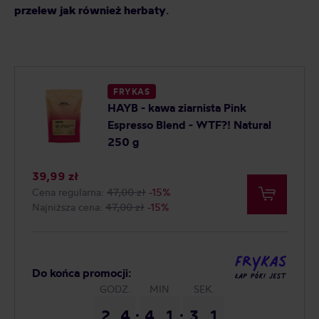
przelew jak również herbaty
.
FRYKAS
HAYB - kawa ziarnista Pink
Espresso Blend - WTF?! Natural
250 g
Najniższa cena: 47,00 zł
39,99 zł
Cena regularna:
47,00 zł
-15%
Najniższa cena:
47,00 zł
-15%
Do końca promocji:
GODZ.
MIN
SEK.
2
2
4
4
4
4
1
1
2
3
9
0
:
:
3
0