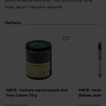
wybór na każdą porę dnia – dla tych, którzy cenią
smak, jakość i naturalne składniki.
Herbaty
HAYB - herbata czarna sypana Earl
HAYB - herbata
Grey Czarna 70 g
Zielona Jaśmin
Producent: HAYB
Producent: HAYB