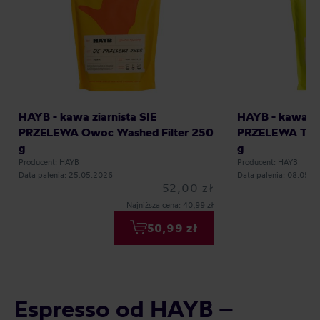
HAYB - kawa ziarnista SIE
HAYB - kawa zia
PRZELEWA Owoc Washed Filter 250
PRZELEWA Tropi
g
g
Producent: HAYB
Producent: HAYB
Data palenia: 25.05.2026
Data palenia: 08.05.2
52,00 zł
Najniższa cena: 40,99 zł
50,99 zł
Espresso od HAYB –