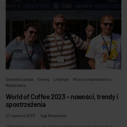
Dookoła świata
Eventy
Lifestyle
Mistrzostwa baristów
Wydarzenia
World of Coffee 2023 – nowości, trendy i
spostrzeżenia
27 czerwca 2023
Aga Bukowska
Odbywające się co roku targi kawowe wyznaczają w trendy w