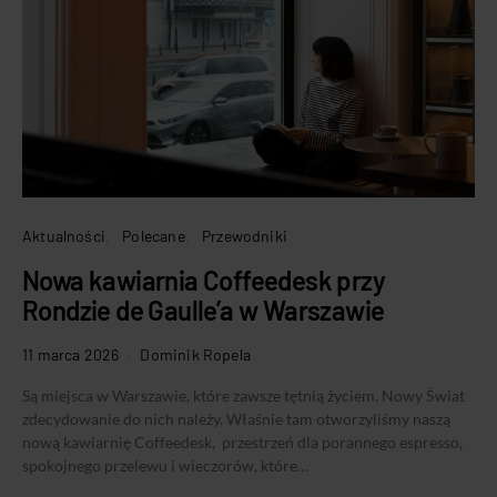
Aktualności
Polecane
Przewodniki
Nowa kawiarnia Coffeedesk przy
Rondzie de Gaulle’a w Warszawie
11 marca 2026
Dominik Ropela
Są miejsca w Warszawie, które zawsze tętnią życiem. Nowy Świat
zdecydowanie do nich należy. Właśnie tam otworzyliśmy naszą
nową kawiarnię Coffeedesk, przestrzeń dla porannego espresso,
spokojnego przelewu i wieczorów, które…