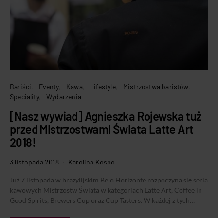
Bariści
Eventy
Kawa
Lifestyle
Mistrzostwa baristów
Speciality
Wydarzenia
[Nasz wywiad] Agnieszka Rojewska tuż
przed Mistrzostwami Świata Latte Art
2018!
3 listopada 2018
Karolina Kosno
Już 7 listopada w brazylijskim Belo Horizonte rozpoczyna się seria
kawowych Mistrzostw Świata w kategoriach Latte Art, Coffee in
Good Spirits, Brewers Cup oraz Cup Tasters. W każdej z tych…