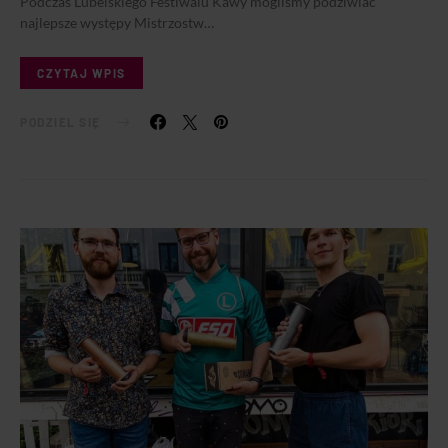
Podczas Lubelskiego Festiwalu Kawy mogliśmy podziwiać
najlepsze występy Mistrzostw…
CZYTAJ WPIS
PODZIEL SIĘ