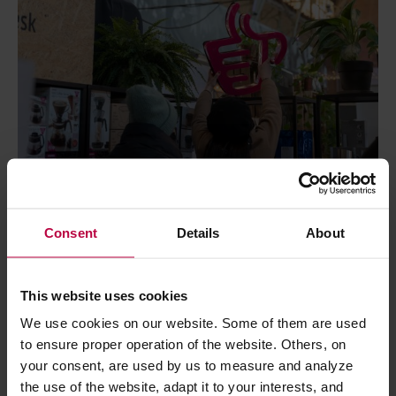
Consent
Details
About
Eventy
Wydarzenia
Polskie festiwale kawowe – kiedy i gdzie
This website uses cookies
warto się wybrać?
We use cookies on our website. Some of them are used
to ensure proper operation of the website. Others, on
11 lutego 2022
Aga Bukowska
your consent, are used by us to measure and analyze
Kawa to temat na tyle gorący, by stać się bohaterem wydarzeń –
the use of the website, adapt it to your interests, and
zarówno głównym, jak i drugoplanowym. Przy okazji zbliżającego