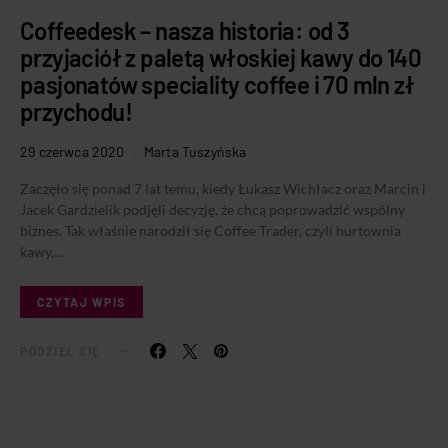
Coffeedesk – nasza historia: od 3
przyjaciół z paletą włoskiej kawy do 140
pasjonatów speciality coffee i 70 mln zł
przychodu!
29 czerwca 2020
Marta Tuszyńska
Zaczęło się ponad 7 lat temu, kiedy Łukasz Wichłacz oraz Marcin i
Jacek Gardzielik podjęli decyzję, że chcą poprowadzić wspólny
biznes. Tak właśnie narodził się Coffee Trader, czyli hurtownia
kawy,…
CZYTAJ WPIS
PODZIEL SIĘ