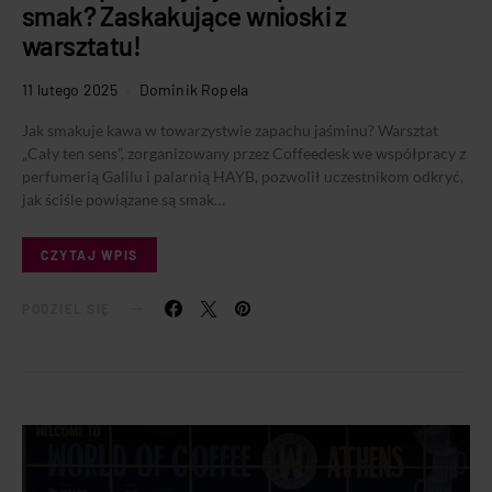
smak? Zaskakujące wnioski z
warsztatu!
11 lutego 2025
Dominik Ropela
Jak smakuje kawa w towarzystwie zapachu jaśminu? Warsztat
„Cały ten sens”, zorganizowany przez Coffeedesk we współpracy z
perfumerią Galilu i palarnią HAYB, pozwolił uczestnikom odkryć,
jak ściśle powiązane są smak…
CZYTAJ WPIS
PODZIEL SIĘ