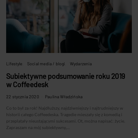
Lifestyle
Social media / blogi
Wydarzenia
Subiektywne podsumowanie roku 2019
w Coffeedesk
22 stycznia 2020
Paulina Władzińska
Co to był za rok! Najdłuższy, najdziwniejszy i najtrudniejszy w
historii całego Coffeedeska. Tragedie mieszały się z komedią i
przeplatały nieustającymi sukcesami. Ot, można napisać: życie.
Zapraszam na mój subiektywny,…