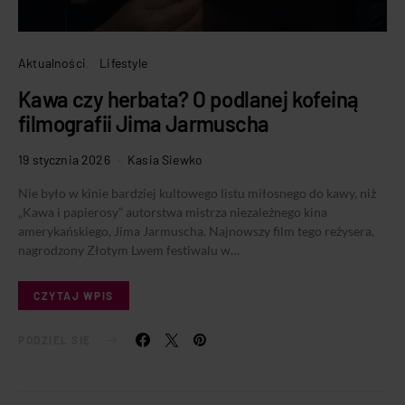
Aktualności
Lifestyle
Kawa czy herbata? O podlanej kofeiną
filmografii Jima Jarmuscha
19 stycznia 2026
Kasia Siewko
Nie było w kinie bardziej kultowego listu miłosnego do kawy, niż
„Kawa i papierosy” autorstwa mistrza niezależnego kina
amerykańskiego, Jima Jarmuscha. Najnowszy film tego reżysera,
nagrodzony Złotym Lwem festiwalu w…
CZYTAJ WPIS
PODZIEL SIĘ