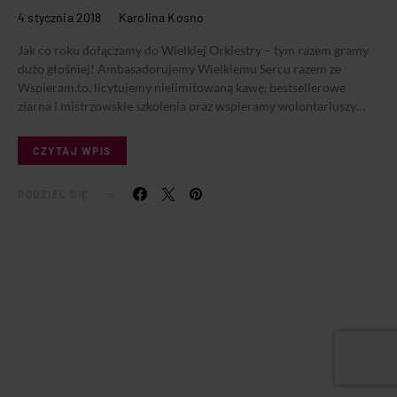
4 stycznia 2018
Karolina Kosno
Jak co roku dołączamy do Wielkiej Orkiestry – tym razem gramy
dużo głośniej! Ambasadorujemy Wielkiemu Sercu razem ze
Wspieram.to, licytujemy nielimitowaną kawę, bestsellerowe
ziarna i mistrzowskie szkolenia oraz wspieramy wolontariuszy…
CZYTAJ WPIS
PODZIEL SIĘ