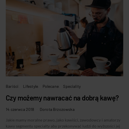
Bariści
Lifestyle
Polecane
Speciality
Czy możemy nawracać na dobrą kawę?
14 czerwca 2018
Dorota Brzozowska
Jakie mamy moralne prawo, jako kawiści, zawodowcy i amatorzy
kawy segmentu specialty aby przekonywać ludzi do wyższości jej