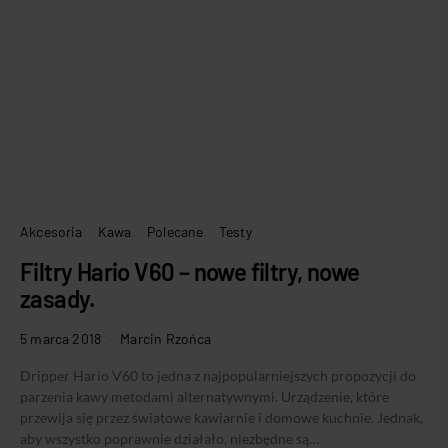
Akcesoria
Kawa
Polecane
Testy
Filtry Hario V60 – nowe filtry, nowe
zasady.
5 marca 2018
Marcin Rzońca
Dripper Hario V60 to jedna z najpopularniejszych propozycji do
parzenia kawy metodami alternatywnymi. Urządzenie, które
przewija się przez światowe kawiarnie i domowe kuchnie. Jednak,
aby wszystko poprawnie działało, niezbędne są…
CZYTAJ WPIS
PODZIEL SIĘ