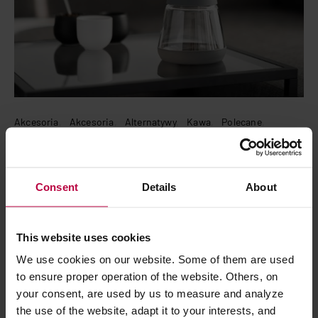
Akcesoria
Akcesoria
Alternatywy
Kawa
Polecane
Speciality
Testy
Test Fellow Duo Coffee Steeper
Consent
Details
About
6 września 2019
Marcin Rzońca
Czasami nie chce się mieć kilku urządzeń do parzenia kawy. Chce
się mieć coś prostego i robiącego na raz dużą porcję, bez
This website uses cookies
specjalnego skupiania się na całym procesie przygotowywania.
We use cookies on our website. Some of them are used
Ale…
to ensure proper operation of the website. Others, on
your consent, are used by us to measure and analyze
CZYTAJ WPIS
the use of the website, adapt it to your interests, and