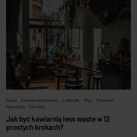
Kawa
Kawiarniany biznes
Lifestyle
Mity
Polecane
Speciality
Zdrowie
Jak być kawiarnią less waste w 12
prostych krokach?