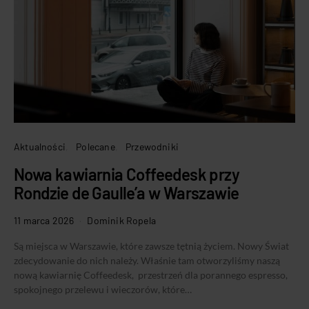
Aktualności
Polecane
Przewodniki
Nowa kawiarnia Coffeedesk przy
Rondzie de Gaulle’a w Warszawie
11 marca 2026
Dominik Ropela
Są miejsca w Warszawie, które zawsze tętnią życiem. Nowy Świat
zdecydowanie do nich należy. Właśnie tam otworzyliśmy naszą
nową kawiarnię Coffeedesk, przestrzeń dla porannego espresso,
spokojnego przelewu i wieczorów, które…