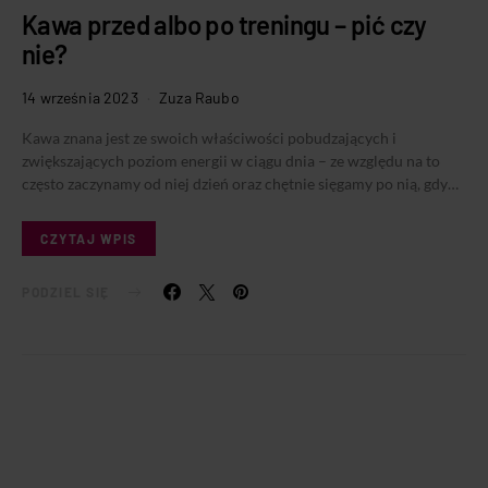
Kawa przed albo po treningu – pić czy
nie?
14 września 2023
Zuza Raubo
Kawa znana jest ze swoich właściwości pobudzających i
zwiększających poziom energii w ciągu dnia – ze względu na to
często zaczynamy od niej dzień oraz chętnie sięgamy po nią, gdy…
CZYTAJ WPIS
PODZIEL SIĘ