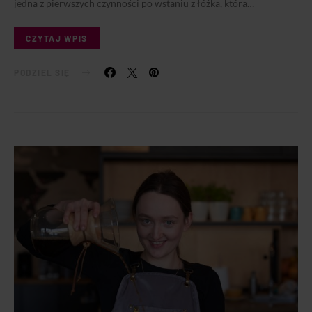
jedna z pierwszych czynności po wstaniu z łóżka, która…
CZYTAJ WPIS
PODZIEL SIĘ