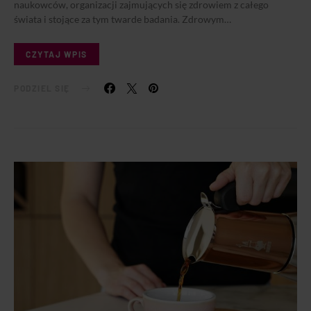
naukowców, organizacji zajmujących się zdrowiem z całego
świata i stojące za tym twarde badania. Zdrowym…
CZYTAJ WPIS
PODZIEL SIĘ