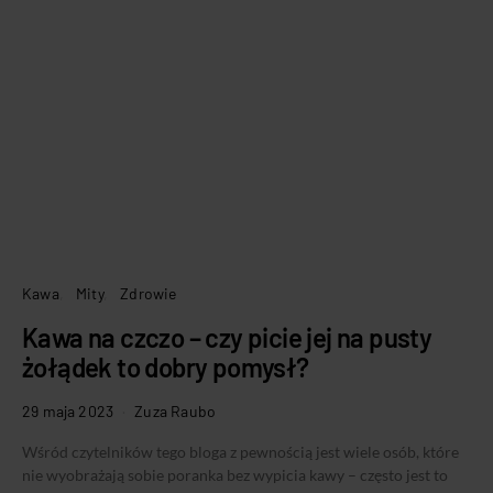
Kawa
Mity
Zdrowie
Kawa na czczo – czy picie jej na pusty
żołądek to dobry pomysł?
29 maja 2023
Zuza Raubo
Wśród czytelników tego bloga z pewnością jest wiele osób, które
nie wyobrażają sobie poranka bez wypicia kawy – często jest to