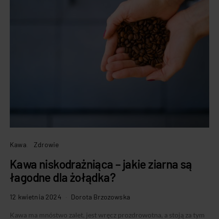
Kawa
Zdrowie
Kawa niskodrażniąca – jakie ziarna są
łagodne dla żołądka?
12 kwietnia 2024
Dorota Brzozowska
Kawa ma mnóstwo zalet, jest wręcz prozdrowotna, a stoją za tym