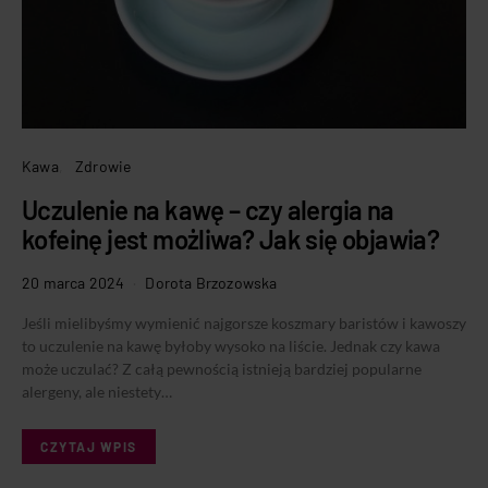
Kawa
Zdrowie
Uczulenie na kawę – czy alergia na
kofeinę jest możliwa? Jak się objawia?
20 marca 2024
Dorota Brzozowska
Jeśli mielibyśmy wymienić najgorsze koszmary baristów i kawoszy
to uczulenie na kawę byłoby wysoko na liście. Jednak czy kawa
może uczulać? Z całą pewnością istnieją bardziej popularne
alergeny, ale niestety…
CZYTAJ WPIS