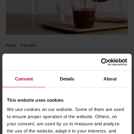
Kawa
Zdrowie
Kawa czy energetyk – co bardziej
pobudza? Co ma więcej kofeiny?
11 marca 2024
Dorota Brzozowska
Consent
Details
About
Z jednej strony kawa — napój, który znamy od setek lat, a z drugiej
napoje energetyczne — obecne na rynku od nieco ponad dwóch
This website uses cookies
dekad, ale cieszące się rosnącą popularnością.…
We use cookies on our website. Some of them are used
CZYTAJ WPIS
to ensure proper operation of the website. Others, on
your consent, are used by us to measure and analyze
the use of the website, adapt it to your interests, and
PODZIEL SIĘ