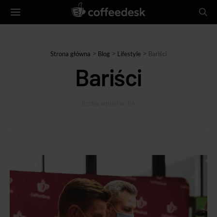
>
>
>
Strona główna
Blog
Lifestyle
Bariści
Bariści
liczba wpisów: 64