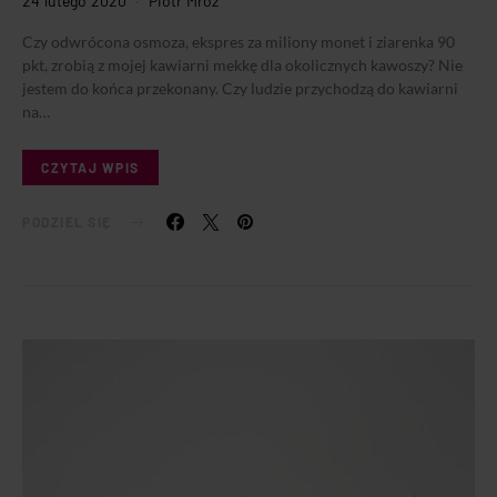
24 lutego 2020
Piotr Mróz
Czy odwrócona osmoza, ekspres za miliony monet i ziarenka 90
pkt, zrobią z mojej kawiarni mekkę dla okolicznych kawoszy? Nie
jestem do końca przekonany. Czy ludzie przychodzą do kawiarni
na…
CZYTAJ WPIS
PODZIEL SIĘ