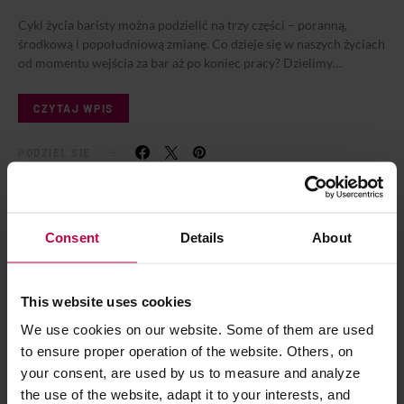
Cykl życia baristy można podzielić na trzy części – poranną,
środkową i popołudniową zmianę. Co dzieje się w naszych życiach
od momentu wejścia za bar aż po koniec pracy? Dzielimy…
CZYTAJ WPIS
PODZIEL SIĘ
Consent
Details
About
This website uses cookies
We use cookies on our website. Some of them are used
to ensure proper operation of the website. Others, on
your consent, are used by us to measure and analyze
the use of the website, adapt it to your interests, and