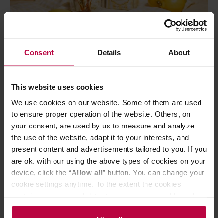
Consent
Details
About
Kawa
Przepisy
Lemonade espresso czy pistachio
This website uses cookies
affogato?
We use cookies on our website. Some of them are used
to ensure proper operation of the website. Others, on
27 maja 2026
Aga Bukowska
your consent, are used by us to measure and analyze
Wiosna, słońce i ten moment w roku, kiedy nagle wszyscy dostają
the use of the website, adapt it to your interests, and
obsesji na punkcie lemoniady i pierwszych rzemieślniczych lodów.
present content and advertisements tailored to you. If you
Szukamy rześkości, lżejszych smaków i pretekstów, by spędzać
are ok. with our using the above types of cookies on your
chwile na świeżym…
device, click the “
Allow all
” button. You can change your
cookie settings anytime. To the extent the cookies
CZYTAJ WPIS
contain your personal data, they are processed based on
the controller’s (namely, ALL GOOD S.A., ul.
PODZIEL SIĘ