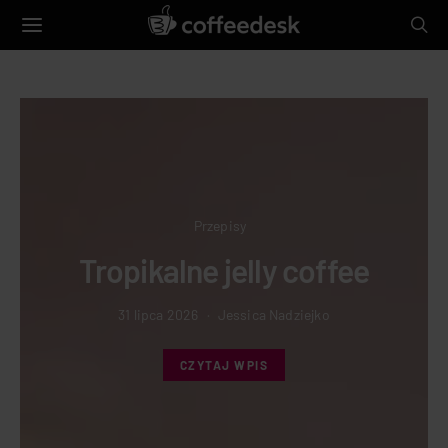
Herbata
Przepisy
Inny wymiar ziół, czyli cold
brew prosto z Grecji!
29 lipca 2026
Jessica Nadziejko
CZYTAJ WPIS