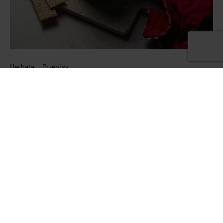
Herbata
Przepisy
Crunchy hojicha hot chocolate, czyli
zimowy komfort w kubku
13 lutego 2026
Jessica Nadziejko
Skoro zima tak zawzięcie się nas trzyma, let’s make the most of it.
Jeszcze kilka tygodni i idea picia gęstej, gorącej czekolady
wieczorem będzie wydawać się wręcz oderwana od rzeczywistości,
…
CZYTAJ WPIS
PODZIEL SIĘ