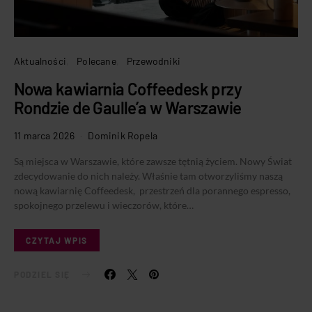
Aktualności
Polecane
Przewodniki
Nowa kawiarnia Coffeedesk przy
Rondzie de Gaulle’a w Warszawie
11 marca 2026
Dominik Ropela
Są miejsca w Warszawie, które zawsze tętnią życiem. Nowy Świat
zdecydowanie do nich należy. Właśnie tam otworzyliśmy naszą
nową kawiarnię Coffeedesk, przestrzeń dla porannego espresso,
spokojnego przelewu i wieczorów, które…
CZYTAJ WPIS
PODZIEL SIĘ