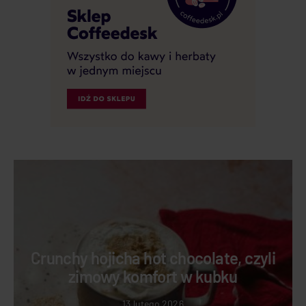
Crunchy hojicha hot chocolate, czyli
zimowy komfort w kubku
13 lutego 2026