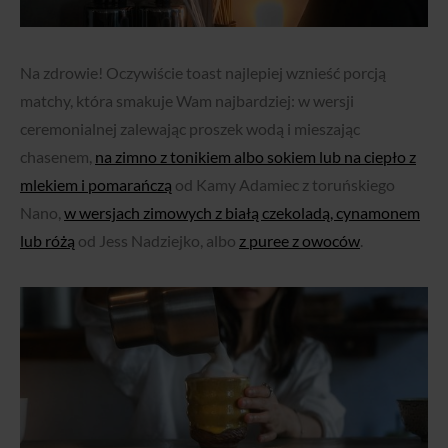
Na zdrowie! Oczywiście toast najlepiej wznieść porcją
matchy, która smakuje Wam najbardziej: w wersji
ceremonialnej zalewając proszek wodą i mieszając
chasenem,
na zimno z tonikiem albo sokiem lub na ciepło z
mlekiem i pomarańczą
od Kamy Adamiec z toruńskiego
Nano,
w wersjach zimowych z białą czekoladą, cynamonem
lub różą
od Jess Nadziejko, albo
z puree z owoców
.