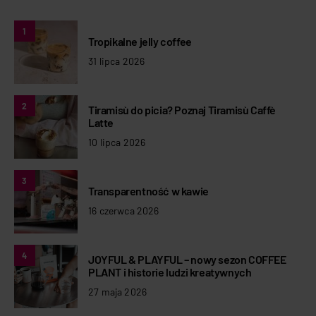
1
Tropikalne jelly coffee
31 lipca 2026
2
Tiramisù do picia? Poznaj Tiramisù Caffè
Latte
10 lipca 2026
3
Transparentność w kawie
16 czerwca 2026
4
JOYFUL & PLAYFUL – nowy sezon COFFEE
PLANT i historie ludzi kreatywnych
27 maja 2026