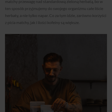
matchy przewagę nad standardową zieloną herbatą, bo w
ten sposób przyjmujemy do swojego organizmu całe liście
herbaty, a nie tylko napar. Co za tym idzie, zarówno korzyści
z picia matchy, jak i ilości kofeiny są większe.