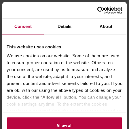
Aga Bukowska
Dziennikarka, fotografka, specjalistka od branży
specialty. Autorka książek COFFEE SPOTS
Consent
Details
About
Polska i LESS WASTE Polska, inicjatorka
projektu wydawniczego Przebłysk. Miłośniczka
dobrego jedzenia i pięknych zdjęć, uzależniona
This website uses cookies
od kawy, podróży i czytania.
We use cookies on our website. Some of them are used
to ensure proper operation of the website. Others, on
your consent, are used by us to measure and analyze
the use of the website, adapt it to your interests, and
present content and advertisements tailored to you. If you
are ok. with our using the above types of cookies on your
MOŻE CIĘ ZAINTERESOWAĆ
device, click the “
Allow all
” button. You can change your
cookie settings anytime. To the extent the cookies
contain your personal data, they are processed based on
the controller’s (namely, ALL GOOD S.A., ul.
Mazowiecka 24I/U9, 78-100 Kołobrzeg) or third parties’
Allow all