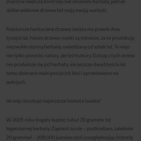
znacznie większą kontrolę nad smakiem herbaty, jednak
dzikie wiekowe drzewa też mają swoją wartość.
Najstarsze herbaciane drzewo świata ma prawie dwa
tysiące lat. Nasze drzewa-matki są młodsze, za to produkują
niezwykle słynną herbatę, uwielbianą od setek lat. To więc
nie tylko pomniki natury, ale też kultury. Dzisiaj z tych drzew
nie produkuje się już herbaty, ale jeszcze dwadzieścia lat
temu zbierano małe porcje ich liści i sprzedawano na
aukcjach.
Ile więc kosztuje najdroższa herbata świata?
W 2005 roku bogaty kupiec nabył 20 gramów tej
legendarnej herbaty. Zapłacił za nie – podkreślam, zaledwie
20 gramów! – 208,000 juanów czyli (uwzględniając historię