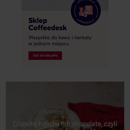
Crunchy hojicha hot chocolate, czyli