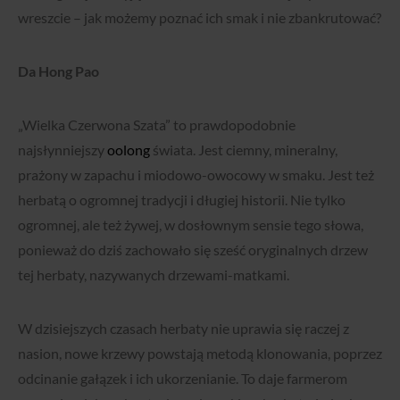
wreszcie – jak możemy poznać ich smak i nie zbankrutować?
Da Hong Pao
„Wielka Czerwona Szata” to prawdopodobnie
najsłynniejszy
oolong
świata. Jest ciemny, mineralny,
prażony w zapachu i miodowo-owocowy w smaku. Jest też
herbatą o ogromnej tradycji i długiej historii. Nie tylko
ogromnej, ale też żywej, w dosłownym sensie tego słowa,
ponieważ do dziś zachowało się sześć oryginalnych drzew
tej herbaty, nazywanych drzewami-matkami.
W dzisiejszych czasach herbaty nie uprawia się raczej z
nasion, nowe krzewy powstają metodą klonowania, poprzez
odcinanie gałązek i ich ukorzenianie. To daje farmerom