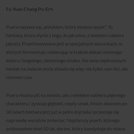
Fu Yuan Chang Pu-Erh
Puera nazywa się „antykiem, który możesz wypić”. To
herbata, która słynie z tego, że jak wino, z wiekiem nabiera
jakości. Przechowywana jest w specjalnych warunkach, w
których fermentuje, nabierając w trakcie dekad ciemnego
koloru i bogatego, ziemistego smaku. Na cenę najdroższych
herbat na świecie może składa się więc nie tylko sam liść, ale
również czas.
Puera można pić na świeżo, ale z wiekiem nabiera pięknego
charakteru i zyskuje głęboki, ciepły smak. Moim zdaniem po
30 latach herbata jest już w pełni dojrzała i przestaje się
naprawdę wyraźnie zmieniać. Najstarszy puerh, którego
próbowałem miał 50 lat, ale ten, który kandyduje do miana