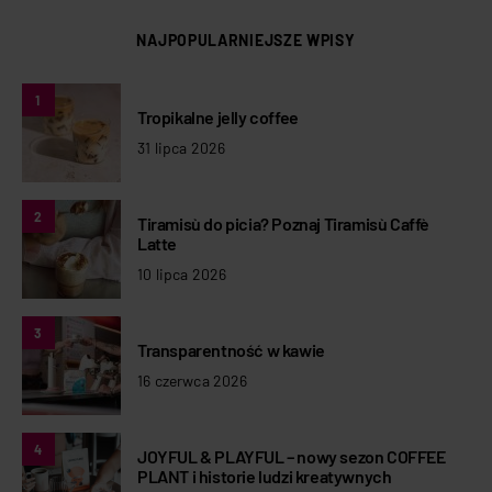
NAJPOPULARNIEJSZE WPISY
1
Tropikalne jelly coffee
31 lipca 2026
2
Tiramisù do picia? Poznaj Tiramisù Caffè
Latte
10 lipca 2026
3
Transparentność w kawie
16 czerwca 2026
4
JOYFUL & PLAYFUL – nowy sezon COFFEE
PLANT i historie ludzi kreatywnych