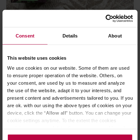
Consent
Details
About
Ze wszystkich rodzajów herbaty to
zielona
jest najbardziej
sezonowa, zależna od świeżości. Tak jak pomidory w
sierpniu, tak wiosenna zielona herbata nie ma sobie
This website uses cookies
równych. Prawdziwa herbata speciality właściwie zawsze
We use cookies on our website. Some of them are used
pochodzi z wiosny, herbata z lata i jesieni jest znacznie
to ensure proper operation of the website. Others, on
tańsza. Nawiasem mówiąc, po tym można poznać się na
your consent, are used by us to measure and analyze
sprzedawcy – koniecznie sprawdźcie, czy wasza herbata jest
the use of the website, adapt it to your interests, and
present content and advertisements tailored to you. If you
zbierana wiosną bieżącego roku!
are ok. with our using the above types of cookies on your
device, click the “
Allow all
” button. You can change your
Początkiem zbiorów herbaty jest tradycyjnie w Chinach
cookie settings anytime. To the extent the cookies
święto Qing Ming, czyli chińskie święto zmarłych. To
contain your personal data, they are processed based on
umowny moment, od którego krzewy są wystarczająco
the controller’s (namely, ALL GOOD S.A., ul.