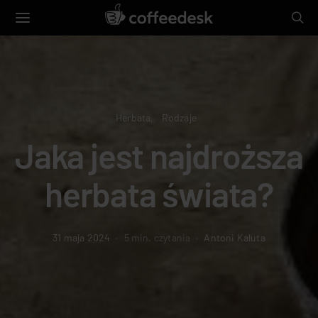
Herbata
Rodzaje
Jaka jest najdroższa
herbata świata?
31 maja 2024
5 min. czytania
Antoni Kaluta