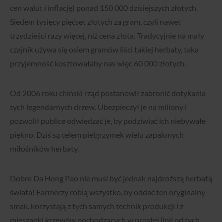
cen walut i inflację) ponad 150 000 dzisiejszych złotych.
Siedem tysięcy pięćset złotych za gram, czyli nawet
trzydzieści razy więcej, niż cena złota. Tradycyjnie na mały
czajnik używa się osiem gramów liści takiej herbaty, taka
przyjemność kosztowałaby nas więc 60 000 złotych.
Od 2006 roku chiński rząd postanowił zabronić dotykania
tych legendarnych drzew. Ubezpieczył je na miliony i
pozwolił publice odwiedzać je, by podziwiać ich niebywałe
piękno. Dziś są celem pielgrzymek wielu zapalonych
miłośników herbaty.
Dobre Da Hong Pao nie musi być jednak najdroższą herbatą
świata! Farmerzy robią wszystko, by oddać ten oryginalny
smak, korzystają z tych samych technik produkcji i z
mieszanki krzewów pochodzących w prostej linii od tych