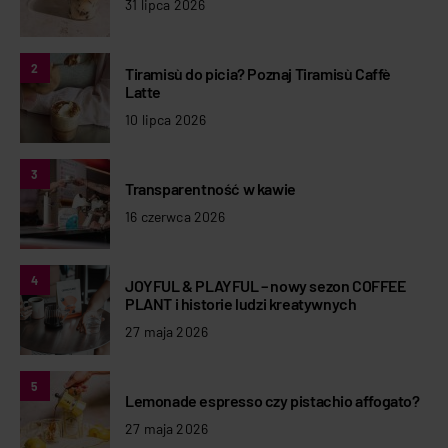
31 lipca 2026
2
Tiramisù do picia? Poznaj Tiramisù Caffè
Latte
10 lipca 2026
3
Transparentność w kawie
16 czerwca 2026
4
JOYFUL & PLAYFUL – nowy sezon COFFEE
PLANT i historie ludzi kreatywnych
27 maja 2026
5
Lemonade espresso czy pistachio affogato?
27 maja 2026