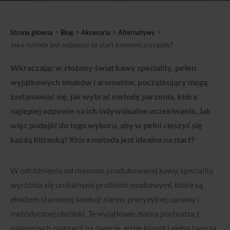
>
>
>
>
Strona główna
Blog
Akcesoria
Alternatywy
Jaka metoda jest najlepsza na start kawowej przygody?
Wkraczając w złożony świat kawy speciality, pełen
wyjątkowych smaków i aromatów, początkujący mogą
zastanawiać się, jak wybrać metodę parzenia, która
najlepiej odpowie na ich indywidualne oczekiwania. Jak
więc podejść do tego wyboru, aby w pełni cieszyć się
każdą filiżanką? Która metoda jest idealna na start?
W odróżnieniu od masowo produkowanej kawy, speciality
wyróżnia się unikalnymi profilami smakowymi, które są
efektem starannej selekcji ziaren, precyzyjnej uprawy i
metodycznej obróbki. Te wyjątkowe ziarna pochodzą z
najlepszych plantacji na świecie, gdzie klimat i gleba tworzą