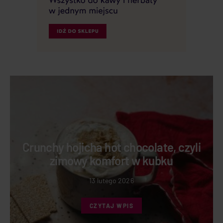
Crunchy hojicha hot chocolate, czyli
zimowy komfort w kubku
13 lutego 2026
CZYTAJ WPIS