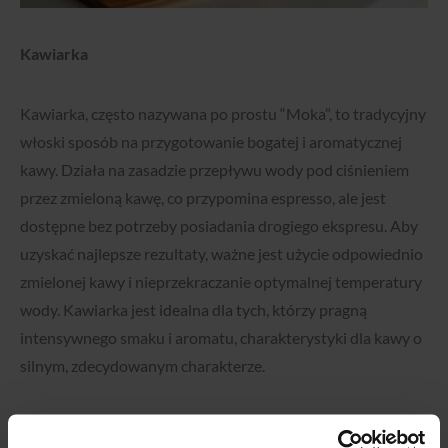
Kawiarka
Kawiarka, często nazywana po prostu “Moka”, to tradycyjny
włoski sposób na przygotowanie bogatej i aromatycznej
kawy. Działa na zasadzie przepływu wody pod ciśnieniem
przez zmieloną kawę, co przypomina espresso, ale jest
dostępne bez potrzeby posiadania drogiego ekspresu. Aby
uzyskać najlepsze rezultaty, ważne jest użycie odpowiednio
zmielonej kawy i nieprzekraczanie optymalnej temperatury
wody. Kawiarka jest idealna dla tych, którzy pragną
intensywnego smaku i aromatu, charakterystyki dla kawy o
silnym, zdecydowanym charakterze.
Dopasuj metodę do swoich preferencji