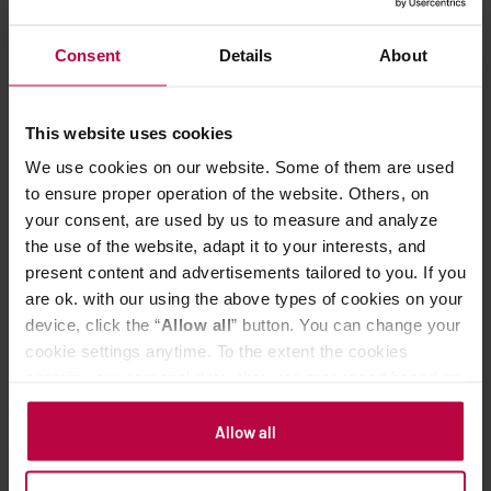
Kluczem do sukcesu jest eksperymentowanie i znajdowanie
Consent
Details
About
radości w procesie odkrywania swoich preferencji. Nie ma
jednej “najlepszej” metody zaparzania kawy speciality –
wszystko zależy od tego, co cenisz sobie najbardziej w kawie
This website uses cookies
i jakie doświadczenia chcesz z niej czerpać.
We use cookies on our website. Some of them are used
to ensure proper operation of the website. Others, on
your consent, are used by us to measure and analyze
the use of the website, adapt it to your interests, and
present content and advertisements tailored to you. If you
are ok. with our using the above types of cookies on your
SHARE
TWEET
device, click the “
Allow all
” button. You can change your
cookie settings anytime. To the extent the cookies
contain your personal data, they are processed based on
the controller’s (namely, ALL GOOD S.A., ul.
Mazowiecka 24I/U9, 78-100 Kołobrzeg) or third parties’
Allow all
Dominik Ropela
legitimate interests which are to ensure a high quality of
Prawnik z duszą marketingowca. W Coffeedesk
services provided via our website and marketing