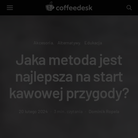
Akcesoria
Alternatywy
Edukacja
Jaka metoda jest
najlepsza na start
kawowej przygody?
20 lutego 2024
3 min. czytania
Dominik Ropela