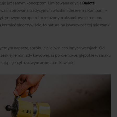
yguje już samym konceptem. Limitowana edycja
Bialetti
awa inspirowana tradycyjnym włoskim deserem z Kampanii –
cytrynowym syropem i przełożonym aksamitnym kremem.
 brzmieć nieoczywiście, to naturalna kwasowość tej mieszanki
cznym naparze, spróbujcie jej w nieco innych wersjach. Od
 rześkiej lemoniady kawowej, aż po kremowe, głębokie w smaku
tykają się z cytrusowym aromatem kawiarki.