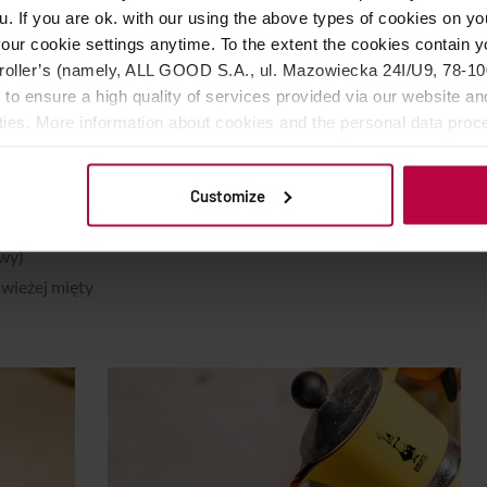
u. If you are ok. with our using the above types of cookies on you
our cookie settings anytime. To the extent the cookies contain y
oller’s (namely, ALL GOOD S.A., ul. Mazowiecka 24I/U9, 78-100 
 to ensure a high quality of services provided via our website and
0-50 ml) zaparzony w kawiarce z mieszanki Bialetti Delizia al
ities. More information about cookies and the personal data proce
oment, by lekko przestygł)
olicy.
, sparzonej cytryny
Customize
 gazowanej
nia smaków (świetnie sprawdzi się syrop z agawy, płynny
owy)
świeżej mięty