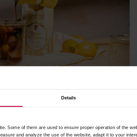
Details
a dla Was zbyt wytrawne lub gorzkie, lemoniada kawowa
e. Some of them are used to ensure proper operation of the web
yczy i kwaśnych nut.
asure and analyze the use of the website, adapt it to your inter