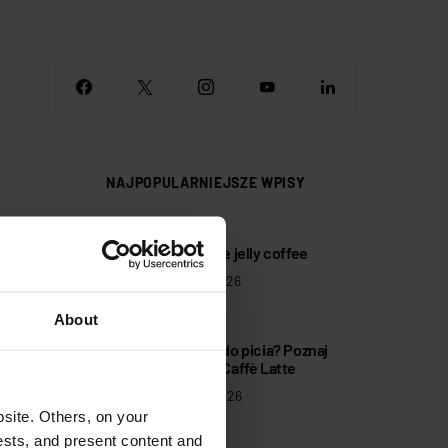
NAJPOPULARNIEJSZE WPISY
1
Tropikalne jelly coffee
31 lipca 2026
About
2
Tiramisù do picia? Poznaj
Tiramisù Caffè Latte
10 lipca 2026
site. Others, on your
ests, and present content and