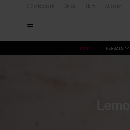
O Coffeedesk
Sklep
Hurt
Autorzy
KAWA
HERBATA
Lemon