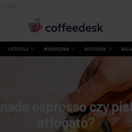
Kontakt
LIFESTYLE
WYDARZENIA
AKCESORIA
BAZA
Kawa
Przepisy
ade espresso czy pis
affogato?