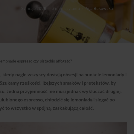
27 maja 2026
3 min. czytania
Aga Bukowska
emonade espresso czy pistachio affogato?
 kiedy nagle wszyscy dostają obsesji na punkcie lemoniady i
Szukamy rześkości, lżejszych smaków i pretekstów, by
u. Jedna przyjemność nie musi jednak wykluczać drugiej.
ubionego espresso, chłodzić się lemoniadą i sięgać po
yć to wszystko w spójną, zaskakującą całość.