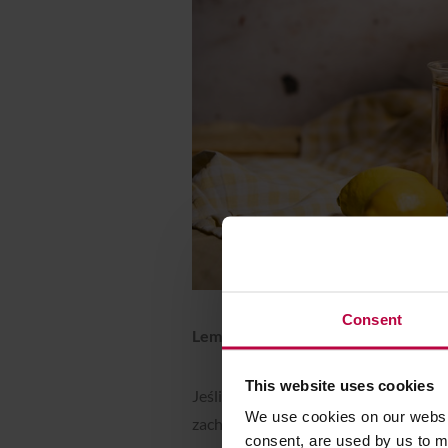
Consent
Lemonade Espresso
This website uses cookies
Jeśli tradycyjne espresso tonic byw
We use cookies on our websit
zachwyci Was idealnym balansem słod
consent, are used by us to me