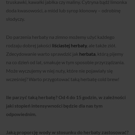
truskawki, kawałki jabłka czy maliny. Cytryna bądź limonka
doda kwasowości, a miód lub syrop klonowy – odrobinę
słodyczy.
Do parzenia herbaty na zimno możemy użyć każdego
rodzaju dobrej jakości
liściastej herbaty
, ale także ziół.
Zdecydowanie warto sprawdzić jak
herbata
, którą pijemy
na co dzień od lat, smakuje w tym sposobie przyrządzania.
Może wyczujemy w niej nuty, które nie pojawiały się
wcześniej? Warto przygotować taką herbatę cold brew!
Ile parzyć taką herbatę? Od 4 do 15 godzin, w zależności
jaki stopień intensywności będzie dla nas tym
odpowiednim.
Jaką proporcję wody w stosunku do herbaty zastosować?