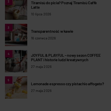
2
Tiramisù do picia? Poznaj Tiramisù Caffè
Latte
10 lipca 2026
3
Transparentność w kawie
16 czerwca 2026
4
JOYFUL & PLAYFUL – nowy sezon COFFEE
PLANT i historie ludzi kreatywnych
27 maja 2026
5
Lemonade espresso czy pistachio affogato?
27 maja 2026