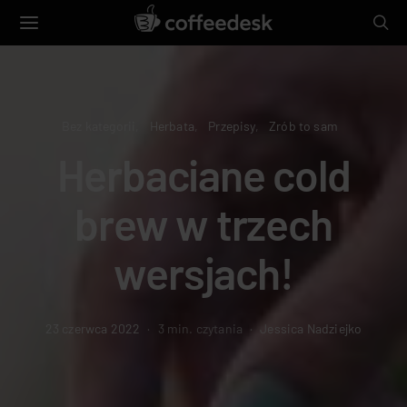
Bez kategorii
Herbata
Przepisy
Zrób to sam
Herbaciane cold
brew w trzech
wersjach!
23 czerwca 2022
3 min. czytania
Jessica Nadziejko