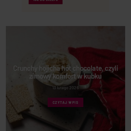
Crunchy hojicha hot chocolate, czyli
zimowy komfort w kubku
13 lutego 2026
CZYTAJ WPIS