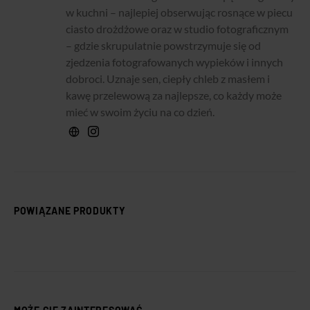
w kuchni – najlepiej obserwując rosnące w piecu
ciasto drożdżowe oraz w studio fotograficznym
– gdzie skrupulatnie powstrzymuje się od
zjedzenia fotografowanych wypieków i innych
dobroci. Uznaje sen, ciepły chleb z masłem i
kawę przelewową za najlepsze, co każdy może
mieć w swoim życiu na co dzień.
POWIĄZANE PRODUKTY