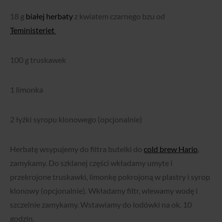
18 g
białej herbaty
z kwiatem czarnego bzu od
Teministeriet
100 g truskawek
1 limonka
2 łyżki syropu klonowego (opcjonalnie)
Herbatę wsypujemy do filtra butelki do
cold brew Hario
,
zamykamy. Do szklanej części wkładamy umyte i
przekrojone truskawki, limonkę pokrojoną w plastry i syrop
klonowy (opcjonalnie). Wkładamy filtr, wlewamy wodę i
szczelnie zamykamy. Wstawiamy do lodówki na ok. 10
godzin.