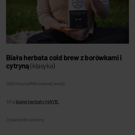
Biała herbata
cold brew
z borówkami i
cytryną
(klasyka)
500 ml przefiltrowanej wody
18 g
białej herbaty HAYB
3 plasterki cytryny