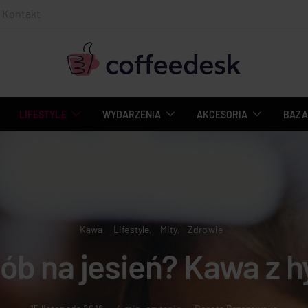
Kontakt
LIFESTYLE
WYDARZENIA
AKCESORIA
BAZA
Kawa
Lifestyle
Mity
Zdrowie
ób na jesień? Kawa z h