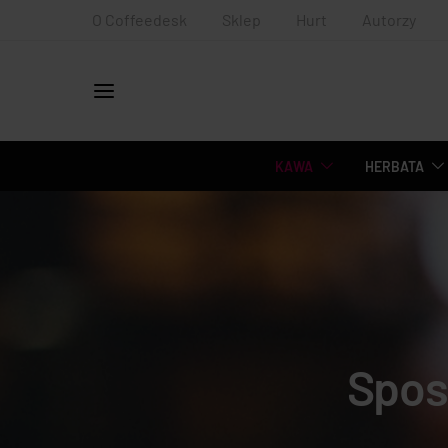
O Coffeedesk
Sklep
Hurt
Autorzy
KAWA
HERBATA
Spos