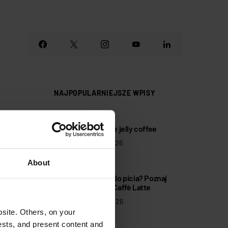
NAJPOPULARNIEJSZE WPISY
1
Tropikalne jelly coffee
31 lipca 2026
About
2
Tiramisù do picia? Poznaj
Tiramisù Caffè Latte
10 lipca 2026
site. Others, on your
ests, and present content and