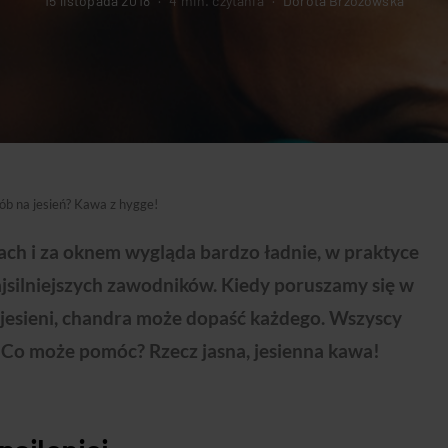
15 listopada 2018
4 min. czytania
Dorota Brzozowska
ób na jesień? Kawa z hygge!
kach i za oknem wygląda bardzo ładnie, w praktyce
jsilniejszych zawodników. Kiedy poruszamy się w
 jesieni, chandra może dopaść każdego. Wszyscy
. Co może pomóc? Rzecz jasna, jesienna kawa!