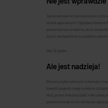
Nie jest wprawdzie 
Jak przetrwać w rzeczywistości, która
stanie agonalnym? Oglądasz kolejne fi
powstrzymać wrażenia, że to wszystko
życia i nie będzie to szczęśliwe zakoń
Nie Ty jeden.
Ale jest nadzieja!
Musimy tylko odrzucić schematy i na
kwestii pogody mają mniejsze szczęści
Ha!), przez znaczną część roku pada, je
powstrzymuje ich to od bycia najszc