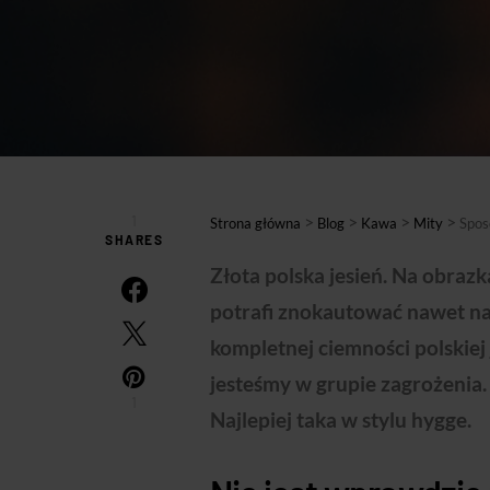
1
>
>
>
>
Strona główna
Blog
Kawa
Mity
Spos
SHARES
Złota polska jesień. Na obraz
potrafi znokautować nawet na
kompletnej ciemności polskiej
jesteśmy w grupie zagrożenia
1
Najlepiej taka w stylu hygge.