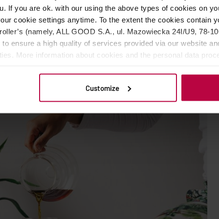
u. If you are ok. with our using the above types of cookies on you
our cookie settings anytime. To the extent the cookies contain y
ej w stylu hygge wskazali właśnie
kawę
. Nie bez powodu Dania
oller’s (namely, ALL GOOD S.A., ul. Mazowiecka 24I/U9, 78-100 
 czołówce spożycia kawy
. Ten napój jest nieodłącznym
 to ensure a high quality of services provided via our website and
imnem.
ities. More information about cookies and the personal data proce
olicy.
Customize