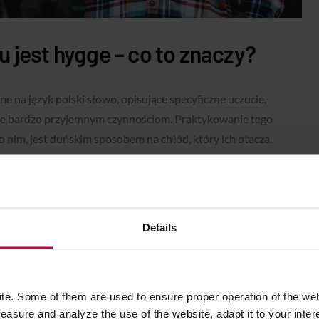
 jest hygge – co to znaczy?
ne na język polski słowo, opisujące specyficzne uczucie,
le bardzo przyjemnym czynnościom. Praktykowanie tego
o nim, jest duńskim sposobem na chłód, który ich otacza.
iepło zawarte w rzeczach, jedzeniu, rytuałach i ludziach –
ą się dyktaturze skostnienia za oknem.
– ale to nie znaczy, że musimy się jej bezwiednie poddać.
Details
my kilku prostych chwytów w stylu hygge, które mogą uczynić
 to przynajmniej bardziej znośny.
e. Some of them are used to ensure proper operation of the web
d kawy na jesień
asure and analyze the use of the website, adapt it to your inter