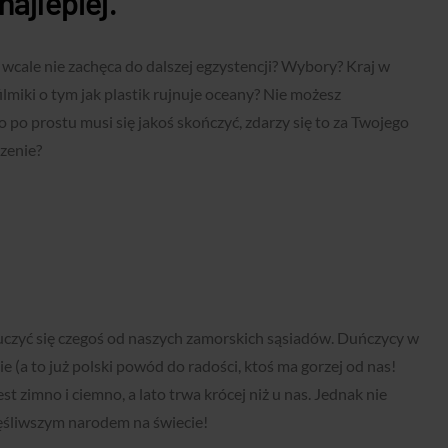
najlepiej.
 wcale nie zachęca do dalszej egzystencji? Wybory? Kraj w
lmiki o tym jak plastik rujnuje oceany? Nie możesz
 po prostu musi się jakoś skończyć, zdarzy się to za Twojego
czenie?
uczyć się czegoś od naszych zamorskich sąsiadów. Duńczycy w
e (a to już polski powód do radości, ktoś ma gorzej od nas!
st zimno i ciemno, a lato trwa krócej niż u nas. Jednak nie
zęśliwszym narodem na świecie!