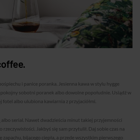
coffee.
pośpiechu i panice poranka. Jesienna kawa w stylu hygge
spokojny sobotni poranek albo dowolne popołudnie. Usiądź w
fotel albo ulubiona kawiarnia z przyjaciółmi.
a
albo serial. Nawet dwadzieścia minut takiej przyjemności
 rzeczywistości. Jakbyś się sam przytulił. Daj sobie czas na
ę zapachu, bijącego ciepła, a przede wszystkim pierwszego