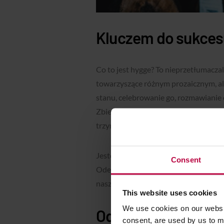
Kluczem do sukcesu
Co to jest hygge? To nieprzetłumaczal
towarzyszące różnym prozaicznym, a
stanu, celebrowanie go, rozmawianie 
Zbierają po prostu wszelkie możliwe c
trzymając je blisko siebie, nie poddaj
Jesteśmy uwarunkowani naszą kulturą 
Consent
Oderwijmy się więc od tego i spróbuj
naszą jesienny żywot jeśli nie lepszy,
This website uses cookies
We use cookies on our websit
Od czego zacząć? O
consent, are used by us to me