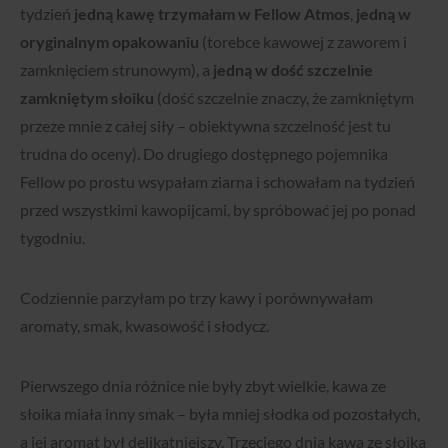
tydzień
jedną kawę trzymałam w Fellow Atmos
,
jedną w
oryginalnym opakowaniu
(torebce kawowej z zaworem i
zamknięciem strunowym), a
jedną w dość szczelnie
zamkniętym słoiku
(dość szczelnie znaczy, że zamkniętym
przeze mnie z całej siły – obiektywna szczelność jest tu
trudna do oceny). Do drugiego dostępnego pojemnika
Fellow po prostu wsypałam ziarna i schowałam na tydzień
przed wszystkimi kawopijcami, by spróbować jej po ponad
tygodniu.
Codziennie parzyłam po trzy kawy i porównywałam
aromaty, smak, kwasowość i słodycz.
Pierwszego dnia różnice nie były zbyt wielkie, kawa ze
słoika miała inny smak – była mniej słodka od pozostałych,
a jej aromat był delikatniejszy. Trzeciego dnia kawa ze słoika