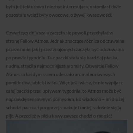
była już tekturowa i niezbyt interesująca, natomiast dwie
pozostałe wciąż były owocowe, o żywej kwasowości.
Czwartego dnia szala zaczęła się powoli przechylać w
stronę Fellow Atmos. Jednak znaczące różnica odczuwalna
przeze mnie, jak i przez znajomych zaczęła być odczuwalna
po prawie tygodniu. Ta z paczki stała się bardziej płaska,
nudna, straciła najmocniejsze aromaty. Otwarcie Fellow
Atmos za każdym razem uderzało aromatem świeżych
pomidorów, jabłek i wiśni. Więc jeśli wiesz, że nie wypijasz
całej paczki przed upływem tygodnia, to Atmos może być
naprawdę sensownym pomysłem. Bo wiadomo – im dłużej
schodzi paczka, tym gorzej smakuje i mniej radośnie się ją
pije. A przecież w piciu kawy zawsze chodzi o radość!