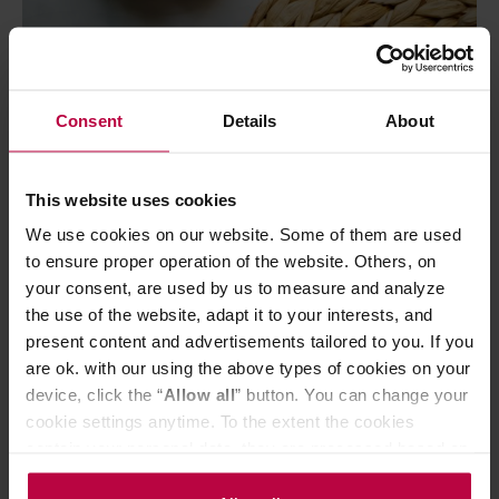
Jakie są minusy?
Consent
Details
About
Nie można w nim przechowywać mielonej kawy.
This website uses cookies
Mogłoby to spowodować zniszczenie uszczelek, jak i
We use cookies on our website. Some of them are used
zatkania małych otworów na dnie pokrywy.
to ensure proper operation of the website. Others, on
Nie można go myć w zmywarce. Zważywszy na fakt, że
your consent, are used by us to measure and analyze
nie trzeba go myć codziennie nie jest to aż tak
the use of the website, adapt it to your interests, and
present content and advertisements tailored to you. If you
uciążliwe.
are ok. with our using the above types of cookies on your
Pojemnik myje się łatwo, ale z wieczkiem należy
device, click the “
Allow all
” button. You can change your
postępować ostrożnie. Nie można go myć pod bieżącą
cookie settings anytime. To the extent the cookies
wodą i trzeba uważać, by woda w żaden sposób nie
contain your personal data, they are processed based on
dostała się do próżniowej pompy. Pewnie nie jest to
the controller’s (namely, ALL GOOD S.A., ul.