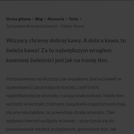
>
>
>
>
Strona główna
Blog
Akcesoria
Testy
Test pojemników próżniowych – Fellow Atmos
Wszyscy chcemy dobrej kawy. A dobra kawa, to
świeża kawa! Za to największym wrogiem
kawowej świeżości jest jak na ironię tlen.
Pozostawione na dłuższy czas wypalone ziarna (nawet w
opakowaniu) zaczynają się starzeć, czyli tracić
najdelikatniejsze aromaty i swoją smakowitość. Kiedy tlen
wchodzi w kontakt z lotnymi związkami organicznymi stają
się one niestabilne, co powoduje utratę aromatu. Tlen
wpływa również na lipidy w kawie – przyczynia się do
powstawania niezbyt pożądanych, zjełczałych nut. Jak