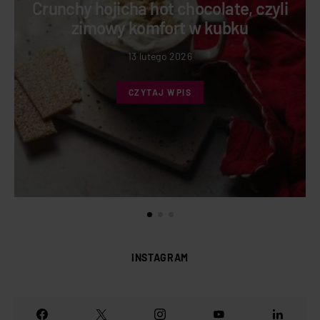
Crunchy hojicha hot chocolate, czyli
zimowy komfort w kubku
13 lutego 2026
CZYTAJ WPIS
INSTAGRAM