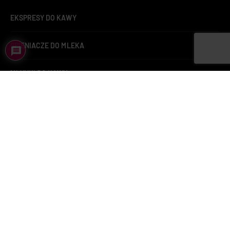
EKSPRESY DO KAWY
SPIENIACZE DO MLEKA
MŁYNKI DO KAWY
ZAPARZACZE DO HERBATY
KAWA
KAWA LAVAZZA
BUTELKI TERMICZNE