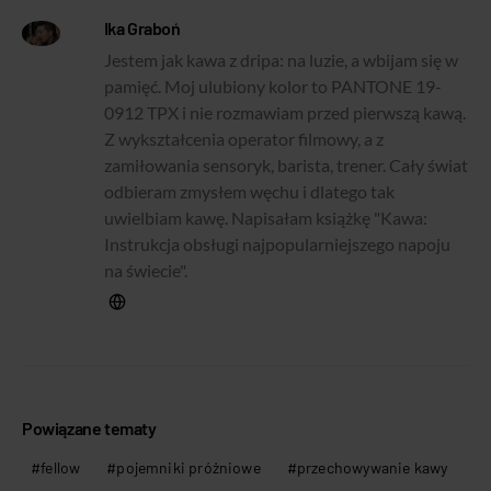
Ika Graboń
Jestem jak kawa z dripa: na luzie, a wbijam się w
pamięć. Moj ulubiony kolor to PANTONE 19-
0912 TPX i nie rozmawiam przed pierwszą kawą.
Z wykształcenia operator filmowy, a z
zamiłowania sensoryk, barista, trener. Cały świat
odbieram zmysłem węchu i dlatego tak
uwielbiam kawę. Napisałam książkę "Kawa:
Instrukcja obsługi najpopularniejszego napoju
na świecie".
Powiązane tematy
fellow
pojemniki próżniowe
przechowywanie kawy