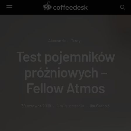
Akcesoria
Testy
Test pojemników
próżniowych –
Fellow Atmos
30 czerwca 2019
4 min. czytania
Ika Graboń