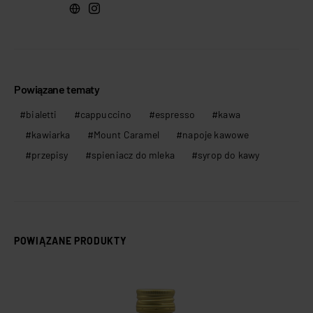
Powiązane tematy
bialetti
cappuccino
espresso
kawa
kawiarka
Mount Caramel
napoje kawowe
przepisy
spieniacz do mleka
syrop do kawy
POWIĄZANE PRODUKTY