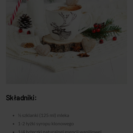
Składniki:
½ szklanki (125 ml) mleka
1-2 łyżki syropu klonowego
1/4 łyżeczki naturalnej esencji waniliowej