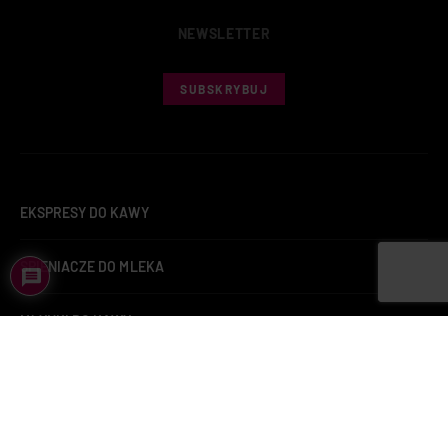
NEWSLETTER
SUBSKRYBUJ
EKSPRESY DO KAWY
SPIENIACZE DO MLEKA
MŁYNKI DO KAWY
ZAPARZACZE DO HERBATY
KAWA