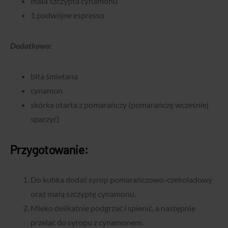
mała szczypta cynamonu
1 podwójne espresso
Dodatkowo:
bita śmietana
cynamon
skórka otarta z pomarańczy (pomarańczę wcześniej
sparzyć)
Przygotowanie:
Do kubka dodać syrop pomarańczowo-czekoladowy
oraz małą szczyptę cynamonu.
Mleko delikatnie podgrzać i spienić, a następnie
przelać do syropu z cynamonem.