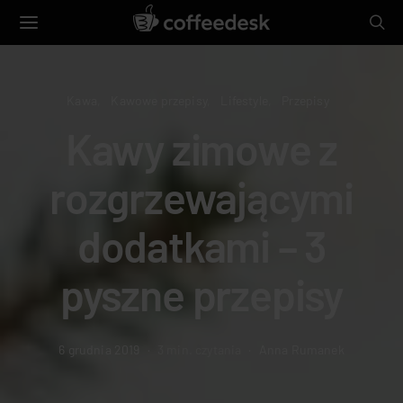
Kawa
Kawowe przepisy
Lifestyle
Przepisy
Kawy zimowe z
rozgrzewającymi
dodatkami – 3
pyszne przepisy
6 grudnia 2019
3 min. czytania
Anna Rumanek