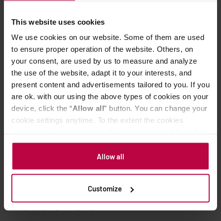
zmniejszyć ogień, i gotować do momentu, aż cukier
This website uses cookies
całkowicie się rozpuści i masa będzie miała
We use cookies on our website. Some of them are used
bursztynowy kolor (nie wolno mieszać, jedynie
to ensure proper operation of the website. Others, on
potrząsać naczyniem). Dodać masło i wymieszać, a
your consent, are used by us to measure and analyze
następnie zdjąć z palnika, dodać kremówkę i
the use of the website, adapt it to your interests, and
ponownie wymieszać do połączenia składników.
present content and advertisements tailored to you. If you
Do kubka dodać syrop orzechowy.
are ok. with our using the above types of cookies on your
Mleko delikatnie podgrzać i spienić, a następnie
device, click the “
Allow all
” button. You can change your
cookie settings anytime. To the extent the cookies
przelać do syropu.
contain your personal data, they are processed based on
Dodać podwójne, gorące espresso.
the controller’s (namely, ALL GOOD S.A., ul.
Na koniec całość udekorować sosem karmelowym.
Mazowiecka 24I/U9, 78-100 Kołobrzeg) or third parties’
Allow all
legitimate interests which are to ensure a high quality of
Kawa niejedno ma imię, każdy znajdzie coś dobrego dla
services provided via our website and marketing
Customize
activities of the controller and authorized entities. More
siebie. Koniecznie dajcie znać, którą Wy zabierzecie ze
information about cookies and the personal data
sobą. Trzymajcie się ciepło.
processing, including your rights, can be found in the