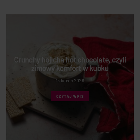
Crunchy hojicha hot chocolate, czyli
zimowy komfort w kubku
13 lutego 2026
CZYTAJ WPIS