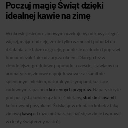
Poczuj magię Świąt dzięki
idealnej kawie na zimę
W okresie jesienno-zimowym oczekujemy od kawy czegoś
więcej, mając nadzieję, że nie tylko wzmocni i pobudzi do
działania, ale także rozgrzeje, podniesie na duchu i poprawi
humor niezależnie od aury za oknem. Dlatego też w
chłodniejsze, grudniowe popołudnia częściej stawiamy na
aromatyczne, zimowe napoje kawowe z aksamitnie
spienionym mlekiem, naturalnymi syropami, kuszące
cudownym zapachem
korzennych przypraw
. Napary skryte
pod puszystą kołderką z bitej śmietany,
słodkimi sosami
i
kolorowymi posypkami. Ściskając w dłoniach kubek z taką
zimową
kawą
od razu można zakochać się w zimie i
wprawić
w ciepły, świąteczny nastrój
.