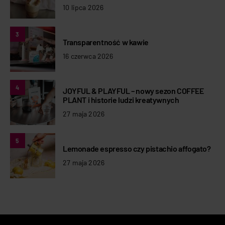
10 lipca 2026
3
Transparentność w kawie
16 czerwca 2026
4
JOYFUL & PLAYFUL – nowy sezon COFFEE
PLANT i historie ludzi kreatywnych
27 maja 2026
5
Lemonade espresso czy pistachio affogato?
27 maja 2026