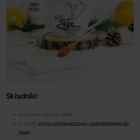
Składniki:
½ szklanki (125 ml) mleka
1-2 łyżki
syropu pomarańczowo-czekoladowego do
kawy