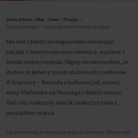
>
>
>
>
Strona główna
Blog
Kawa
Przepisy
Espresso Miesiąca – marzec: Rwanda Mahembe od Auduna
Nie bez radości zareagowałem otwierając
paczkę z nowym espresso miesiąca, wysłaną z
kołobrzeskiej centrali. Nigdy nie ukrywałem, że
Audun to jeden z moich ulubionych roasterów.
A tu proszę – Rwanda z kultowej już, znanej
stacji Mahembe od Norwega i debiut wiosny.
Taki oto rozkoszny duecik zaskoczył mnie z
początkiem marca.
Jak jest wiosna, to wzrastają chęci do działania. Szkoda więc