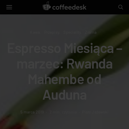
Kawa
Przepisy
Speciality
Ziarna
Espresso Miesiąca –
marzec: Rwanda
Mahembe od
Auduna
5 marca 2019
2 min. czytania
Piotr Jeżewski