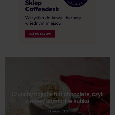
Crunchy hojicha hot chocolate, czyli
zimowy komfort w kubku
13 lutego 2026