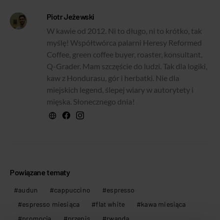
Piotr Jeżewski
W kawie od 2012. Ni to długo, ni to krótko, tak
myślę! Współtwórca palarni Heresy Reformed
Coffee, green coffee buyer, roaster, konsultant,
Q-Grader. Mam szczęście do ludzi. Tak dla logiki,
kaw z Hondurasu, gór i herbatki. Nie dla
miejskich legend, ślepej wiary w autorytety i
mięska. Słonecznego dnia!
Powiązane tematy
audun
cappuccino
espresso
espresso miesiąca
flat white
kawa miesiąca
promocja
przepis
rwanda