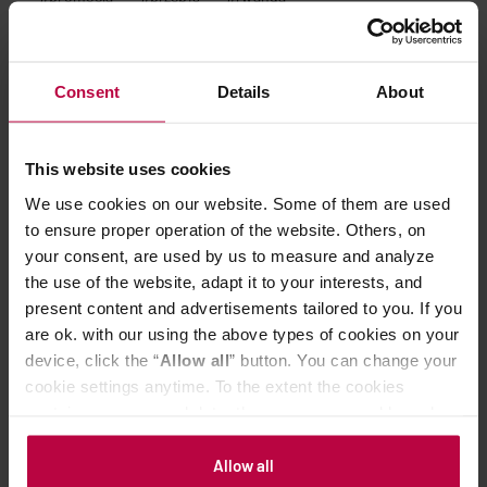
Consent
Details
About
POWIĄZANE PRODUKTY
This website uses cookies
We use cookies on our website. Some of them are used
to ensure proper operation of the website. Others, on
your consent, are used by us to measure and analyze
the use of the website, adapt it to your interests, and
present content and advertisements tailored to you. If you
are ok. with our using the above types of cookies on your
device, click the “
Allow all
” button. You can change your
MOŻE CIĘ ZAINTERESOWAĆ
cookie settings anytime. To the extent the cookies
contain your personal data, they are processed based on
the controller’s (namely, ALL GOOD S.A., ul.
Mazowiecka 24I/U9, 78-100 Kołobrzeg) or third parties’
Allow all