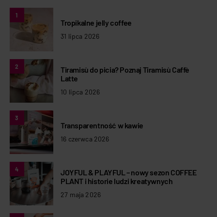
1
Tropikalne jelly coffee
31 lipca 2026
2
Tiramisù do picia? Poznaj Tiramisù Caffè
Latte
10 lipca 2026
3
Transparentność w kawie
16 czerwca 2026
4
JOYFUL & PLAYFUL – nowy sezon COFFEE
PLANT i historie ludzi kreatywnych
27 maja 2026