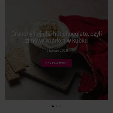
Crunchy hojicha hot chocolate, czyli
zimowy komfort w kubku
13 lutego 2026
CZYTAJ WPIS