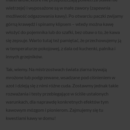
wietrzeje) i wyposażone są w małe zawory (zapewnia
możliwość odgazowania kawy). Po otwarciu paczki zwijamy
górną krawędź i spinamy klipsem – wtedy można kawę
włożyć do pojemnika lub do szafki, bez obaw o to, że kawa
się zepsuje. Warto tutaj też pamiętać, że przechowujemy ją
w temperaturze pokojowej, z dala od kuchenki, palnika i
innych grzejników.
Tak, wiemy. Na mistrzostwach świata ziarna bywają
mrożone lub podgrzewane, wsadzane pod ciśnieniem w
azot i dzieją się z nimi różne cuda. Zostawmy jednak takie
rozważania i testy przebiegające w ściśle ustalonych
warunkach, dla naprawdę konkretnych efektów tym
kawowym mózgom i pionierom. Zajmujemy się tu
kwestiami kawy w domu!