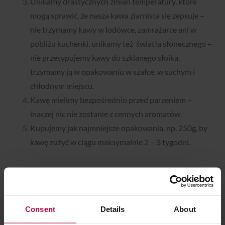
Unikamy drastycznych zmian temperatury, które
mogą sprawić, że nasza kawa ziarnista się zepsuje –
nie trzymamy kawy w lodówce, zamrażarce ani w
pobliżu kuchenki, unikamy też światła słonecznego –
nie przesypujemy kawy do szklanego słoika,
trzymamy ją w opakowaniu w szafce, w suchym i
chłodnym miejscu.
Kawę mielimy bezpośrednio przed parzeniem –
inaczej nic nie zostanie z cennych aromatów.
Kupujemy jak najmniejsze opakowania, np. 250g, by
kawę zużyć w ciągu maksymalnie 2 – 3 tygodni.
Stosowanie tych kilku zasad przechowywania kawy pozwoli
nam dłużej cieszyć się jej aromatem i nie pozwoli na
zetknięcie się ziaren z ich największymi wrogami:
Consent
Details
About
powietrzem, wilgocią, drastycznymi temperaturami,