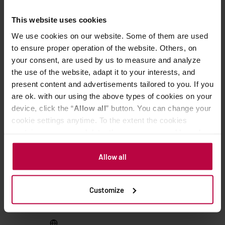
światłem i obcymi zapachami.
This website uses cookies
We use cookies on our website. Some of them are used
SHARE
TWEET
to ensure proper operation of the website. Others, on
your consent, are used by us to measure and analyze
the use of the website, adapt it to your interests, and
present content and advertisements tailored to you. If you
are ok. with our using the above types of cookies on your
Ika Graboń
device, click the “
Allow all
” button. You can change your
Jestem jak kawa z dripa: na luzie, a wbijam się w
cookie settings anytime. To the extent the cookies
pamięć. Moj ulubiony kolor to PANTONE 19-
contain your personal data, they are processed based on
0912 TPX i nie rozmawiam przed pierwszą kawą.
the controller’s (namely, ALL GOOD S.A., ul.
Z wykształcenia operator filmowy, a z
Mazowiecka 24I/U9, 78-100 Kołobrzeg) or third parties’
Allow all
zamiłowania sensoryk, barista, trener. Cały świat
legitimate interests which are to ensure a high quality of
odbieram zmysłem węchu i dlatego tak
services provided via our website and marketing
uwielbiam kawę. Napisałam książkę "Kawa:
Customize
activities of the controller and authorized entities. More
Instrukcja obsługi najpopularniejszego napoju
information about cookies and the personal data
na świecie".
processing, including your rights, can be found in the