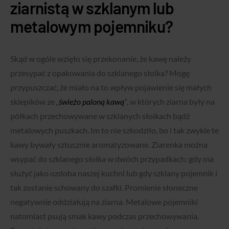
ziarnistą w szklanym lub
metalowym pojemniku?
Skąd w ogóle wzięło się przekonanie, że kawę należy
przesypać z opakowania do szklanego słoika? Mogę
przypuszczać, że miało na to wpływ pojawienie się małych
sklepików ze
„
świeżo paloną kawą
”
, w których ziarna były na
półkach przechowywane w szklanych słoikach bądź
metalowych puszkach. Im to nie szkodziło, bo i tak zwykle te
kawy bywały sztucznie aromatyzowane. Ziarenka można
wsypać do szklanego słoika w dwóch przypadkach: gdy ma
służyć jako ozdoba naszej kuchni lub gdy szklany pojemnik i
tak zostanie schowany do szafki. Promienie słoneczne
negatywnie oddziałują na ziarna. Metalowe pojemniki
natomiast psują smak kawy podczas przechowywania.