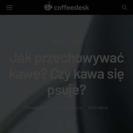
Kawa
Ziarna
Jak przechowywać
kawę? Czy kawa się
psuje?
23 maja 2018
4 min. czytania
Ika Graboń