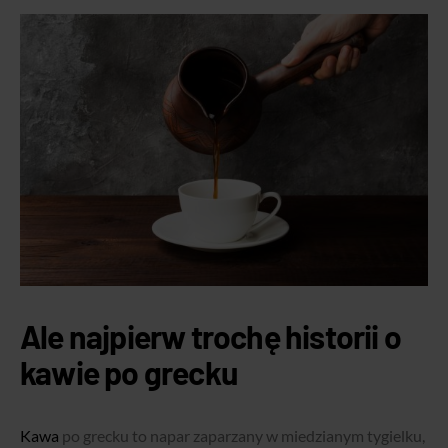
Ale najpierw trochę historii o
kawie po grecku
Kawa
po grecku to napar zaparzany w miedzianym tygielku,