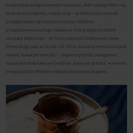
tradycyjnie podgrzewanym na piasku. Jeśli wydaje Wam się,
że to brzmi znajomo, macie rację – w identyczny sposób
przygotowuje się kawę po turecku. Historia
przygotowywania tego naparu w Grecji sięga tureckiej
okupacji tego kraju – to Turcy nauczyli Greków pić kawę.
Przez długi czas, aż do lat. 50. XX w., kawa ta znana była pod
nazwą “kawa po turecku” – dopiero później zastąpiono
nazwę lokalnej kawy w Grecji na „kawa po grecku” w wyniku
trwających konfliktów między obydwoma krajami.