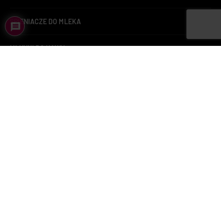
SPIENIACZE DO MLEKA
MŁYNKI DO KAWY
ZAPARZACZE DO HERBATY
KAWA
KAWA LAVAZZA
BUTELKI TERMICZNE