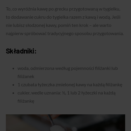
To, co wyróżnia kawę po grecku przygotowaną w tygielku,
to dodawanie cukru do tygielka razem z kawą i wodą. Jeśli
nie lubisz słodzonej kawy, pomiń ten krok – ale warto
najpierw spróbować tradycyjnego sposobu przygotowania.
Składniki:
woda, odmierzona według pojemności filiżanki lub
filiżanek
1 czubata łyżeczka zmielonej kawy na każdą filiżankę
cukier, wedle uznania: ½, 1 lub 2 łyżeczki na każdą
filiżankę