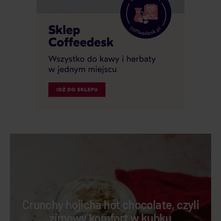
Crunchy hojicha hot chocolate, czyli
zimowy komfort w kubku