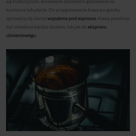
się tradycyjnym, domowym sposobem gotowania na
kuchence lub płycie. Do przygotowania kawy po grecku
sprawdzą się ziarna
wypalone pod espresso
. Kawa powinna
być zmielona bardzo drobno, tak jak do
ekspresu
ciśnieniowego.