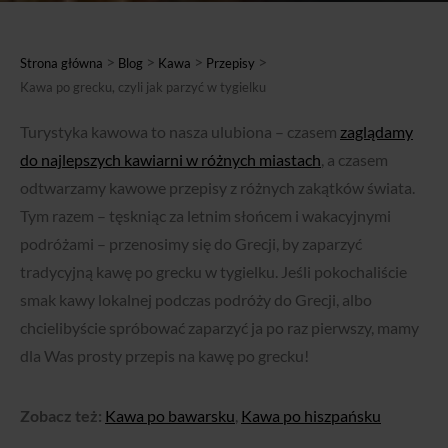
>
>
>
>
Strona główna
Blog
Kawa
Przepisy
Kawa po grecku, czyli jak parzyć w tygielku
Turystyka kawowa to nasza ulubiona – czasem
zaglądamy
do najlepszych kawiarni w różnych miastach
, a czasem
odtwarzamy kawowe przepisy z różnych zakątków świata.
Tym razem – tęskniąc za letnim słońcem i wakacyjnymi
podróżami – przenosimy się do Grecji, by zaparzyć
tradycyjną kawę po grecku w tygielku. Jeśli pokochaliście
smak kawy lokalnej podczas podróży do Grecji, albo
chcielibyście spróbować zaparzyć ja po raz pierwszy, mamy
dla Was prosty przepis na kawę po grecku!
Zobacz też:
Kawa po bawarsku
,
Kawa po hiszpańsku