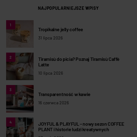
NAJPOPULARNIEJSZE WPISY
1
Tropikalne jelly coffee
31 lipca 2026
2
Tiramisù do picia? Poznaj Tiramisù Caffè
Latte
10 lipca 2026
3
Transparentność w kawie
16 czerwca 2026
4
JOYFUL & PLAYFUL – nowy sezon COFFEE
PLANT i historie ludzi kreatywnych