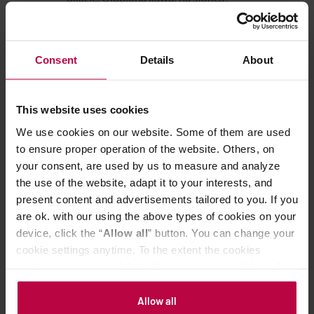
Consent
Details
About
POWIĄZANE PRODUKTY
This website uses cookies
We use cookies on our website. Some of them are used
to ensure proper operation of the website. Others, on
your consent, are used by us to measure and analyze
the use of the website, adapt it to your interests, and
present content and advertisements tailored to you. If you
are ok. with our using the above types of cookies on your
device, click the “
Allow all
” button. You can change your
cookie settings anytime. To the extent the cookies
contain your personal data, they are processed based on
the controller’s (namely, ALL GOOD S.A., ul.
Mazowiecka 24I/U9, 78-100 Kołobrzeg) or third parties’
Allow all