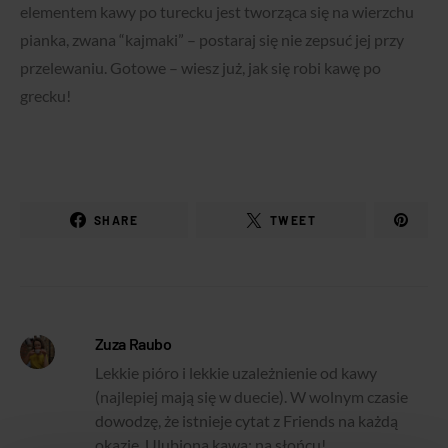
elementem kawy po turecku jest tworząca się na wierzchu
pianka, zwana “kajmaki” – postaraj się nie zepsuć jej przy
przelewaniu. Gotowe – wiesz już, jak się robi kawę po
grecku!
SHARE
TWEET
Zuza Raubo
Lekkie pióro i lekkie uzależnienie od kawy
(najlepiej mają się w duecie). W wolnym czasie
dowodzę, że istnieje cytat z Friends na każdą
okazję. Ulubiona kawa: na słońcu!