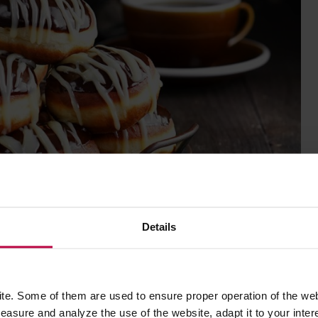
Details
e. Some of them are used to ensure proper operation of the web
ercem – bo liczy się wnętrze!
asure and analyze the use of the website, adapt it to your inter