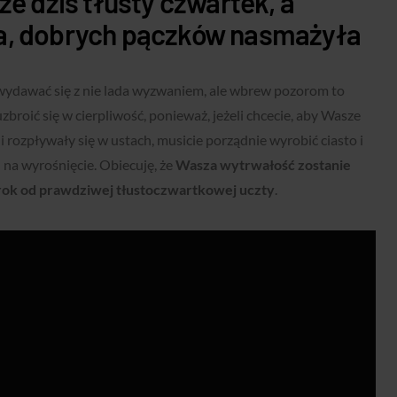
że dziś tłusty czwartek, a
a, dobrych pączków nasmażyła
dawać się z nie lada wyzwaniem, ale wbrew pozorom to
zbroić się w cierpliwość, ponieważ, jeżeli chcecie, aby Wasze
 rozpływały się w ustach, musicie porządnie wyrobić ciasto i
na wyrośnięcie. Obiecuję, że
Wasza wytrwałość zostanie
 krok od prawdziwej tłustoczwartkowej uczty
.