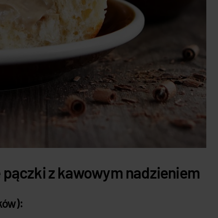
 pączki z kawowym nadzieniem
ków):