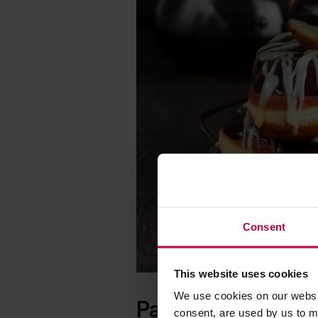
Consent
This website uses cookies
We use cookies on our websit
Pączki z kawowym s
consent, are used by us to me