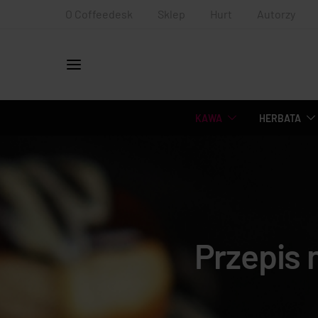
O Coffeedesk
Sklep
Hurt
Autorzy
KAWA
HERBATA
Przepis 