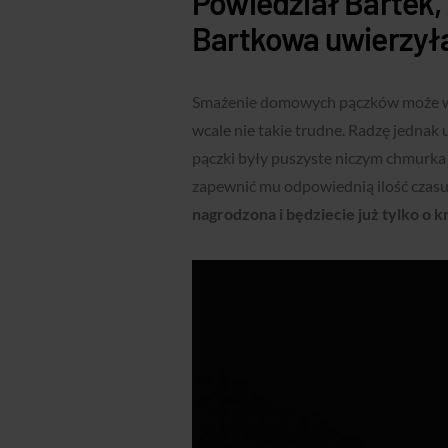
Powiedział Bartek, 
Bartkowa uwierzył
Smażenie domowych pączków może wy
wcale nie takie trudne. Radzę jednak u
pączki były puszyste niczym chmurka i
zapewnić mu odpowiednią ilość czasu 
nagrodzona i będziecie już tylko o