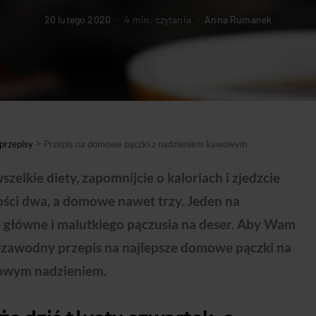
20 lutego 2020
4 min. czytania
Anna Rumanek
>
rzepisy
Przepis na domowe pączki z nadzieniem kawowym
zelkie diety, zapomnijcie o kaloriach i zjedzcie
ości dwa, a domowe nawet trzy. Jeden na
e główne i malutkiego pączusia na deser. Aby Wam
ezawodny przepis na najlepsze domowe pączki na
owym nadzieniem.