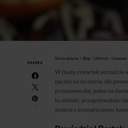
80
>
>
>
Strona główna
Blog
Lifestyle
Kawowe p
SHARES
W tłusty czwartek porzućcie ws
pączka na szczęście, dla pewn
przystaweczkę, jeden na dani
to ułatwić, przygotowałam ni
80
świecie z aromatycznym, kaw