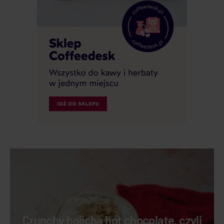
Crunchy hojicha hot chocolate, czyli