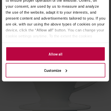
to ensure proper operation of the website. Others, on
your consent, are used by us to measure and analyze
the use of the website, adapt it to your interests, and
present content and advertisements tailored to you. If you
are ok. with our using the above types of cookies on your
POWIĄZANE PRODUKTY
device, click the “
Allow all
” button. You can change your
cookie settings anytime. To the extent the cookies
contain your personal data, they are processed based on
the controller’s (namely, ALL GOOD S.A., ul.
Mazowiecka 24I/U9, 78-100 Kołobrzeg) or third parties’
Allow all
legitimate interests which are to ensure a high quality of
services provided via our website and marketing
Customize
activities of the controller and authorized entities. More
information about cookies and the personal data
processing, including your rights, can be found in the
Privacy Policy.