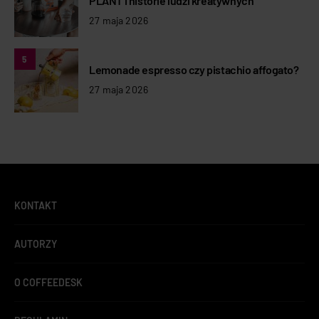
PLANT i historie ludzi kreatywnych
27 maja 2026
5
Lemonade espresso czy pistachio affogato?
27 maja 2026
KONTAKT
AUTORZY
O COFFEEDESK