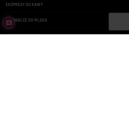
EKSPRESY DO KAWY
SPIENIACZE DO MLEKA
MŁYNKI DO KAWY
ZAPARZACZE DO HERBATY
KAWA
KAWA LAVAZZA
BUTELKI TERMICZNE