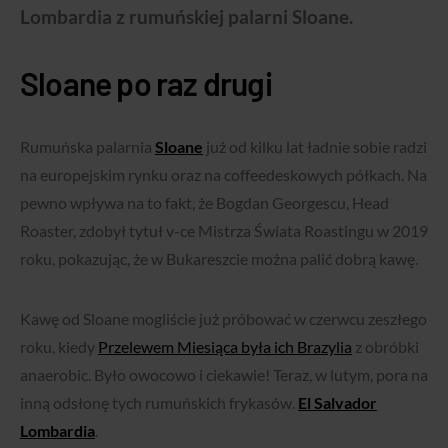
Lombardia z rumuńskiej palarni Sloane.
Sloane po raz drugi
Rumuńska palarnia
Sloane
już od kilku lat ładnie sobie radzi
na europejskim rynku oraz na coffeedeskowych półkach. Na
pewno wpływa na to fakt, że Bogdan Georgescu, Head
Roaster, zdobył tytuł v-ce Mistrza Świata Roastingu w 2019
roku, pokazując, że w Bukareszcie można palić dobrą kawę.
Kawę od Sloane mogliście już próbować w czerwcu zeszłego
roku, kiedy
Przelewem Miesiąca była ich Brazylia
z obróbki
anaerobic. Było owocowo i ciekawie! Teraz, w lutym, pora na
inną odsłonę tych rumuńskich frykasów.
El Salvador
Lombardia
.