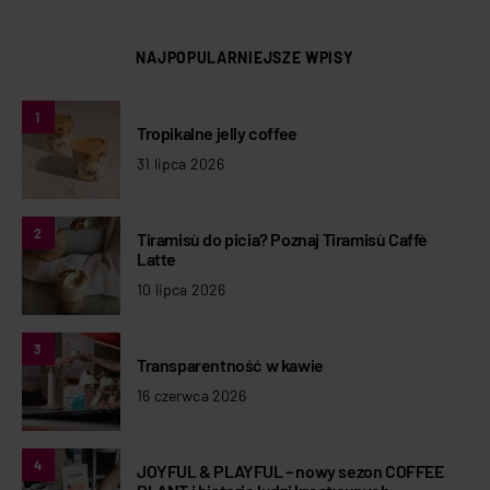
NAJPOPULARNIEJSZE WPISY
1
Tropikalne jelly coffee
31 lipca 2026
2
Tiramisù do picia? Poznaj Tiramisù Caffè
Latte
10 lipca 2026
3
Transparentność w kawie
16 czerwca 2026
4
JOYFUL & PLAYFUL – nowy sezon COFFEE