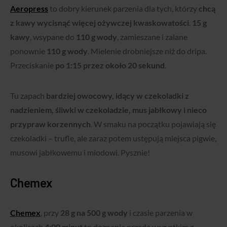
Aeropress
to dobry kierunek parzenia dla tych, którzy
chcą
z kawy wycisnąć więcej ożywczej kwaskowatości
.
15 g
kawy
, wsypane do
110 g wody
, zamieszane i zalane
ponownie
110 g wody
. Mielenie drobniejsze niż do dripa.
Przeciskanie
po 1:15 przez około 20 sekund
.
Tu zapach
bardziej owocowy, idący w czekoladki z
nadzieniem, śliwki w czekoladzie, mus jabłkowy i nieco
przypraw korzennych
. W smaku na początku pojawiają się
czekoladki – trufle, ale zaraz potem ustępują miejsca pigwie,
musowi jabłkowemu i miodowi. Pysznie!
Chemex
Chemex
, przy
28 g na 500 g wody
i czasie parzenia w
okolicach
4:00 minut
to doznania przede wszystkim z