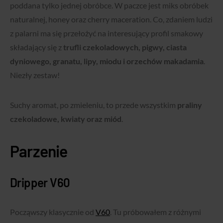
poddana tylko jednej obróbce. W paczce jest miks obróbek
naturalnej, honey oraz cherry maceration. Co, zdaniem ludzi
z palarni ma się przełożyć na interesujący profil smakowy
składający się z
trufli czekoladowych, pigwy, ciasta
dyniowego, granatu, lipy, miodu i orzechów makadamia
.
Niezły zestaw!
Suchy aromat, po zmieleniu, to przede wszystkim
praliny
czekoladowe, kwiaty oraz miód
.
Parzenie
Dripper V60
Począwszy klasycznie od
V60
. Tu próbowałem z różnymi