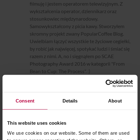
filmuję i jestem operatorem telewizyjnym. Z
wykształcenia operator, dziennikarz oraz
stosunkowiec międzynarodowy.
Samowykształcony z picia kawy. Stworzyłem
skromny projekt zwany PopularCoffee Blog.
Uwielbiam łączyć wszystkie te życiowe cegiełki,
by robić jak najwięcej, spotykać ludzi i śmiać się
razem z nimi. A, no i sięgnąłem po SCAE
Photography Award 2016 w kategorii "From
Bean to Cup: The Process". :)
Consent
Details
About
Powiązane tematy
This website uses cookies
aeropress
chemex
drip v60
kawa
We use cookies on our website. Some of them are used
przelew miesiąca