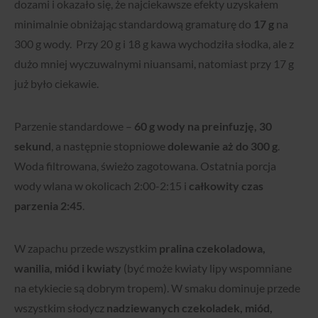
dozami i okazało się, że najciekawsze efekty uzyskałem
minimalnie obniżając standardową gramaturę do
17 g
na
300 g wody. Przy 20 g i 18 g kawa wychodziła słodka, ale z
dużo mniej wyczuwalnymi niuansami, natomiast przy 17 g
już było ciekawie.
Parzenie standardowe –
60 g wody na preinfuzję, 30
sekund
, a następnie stopniowe
dolewanie aż do 300 g
.
Woda filtrowana, świeżo zagotowana. Ostatnia porcja
wody wlana w okolicach 2:00-2:15 i
całkowity czas
parzenia 2:45
.
W zapachu przede wszystkim
pralina czekoladowa,
wanilia, miód i kwiaty
(być może kwiaty lipy wspomniane
na etykiecie są dobrym tropem). W smaku dominuje przede
wszystkim słodycz
nadziewanych czekoladek, miód,