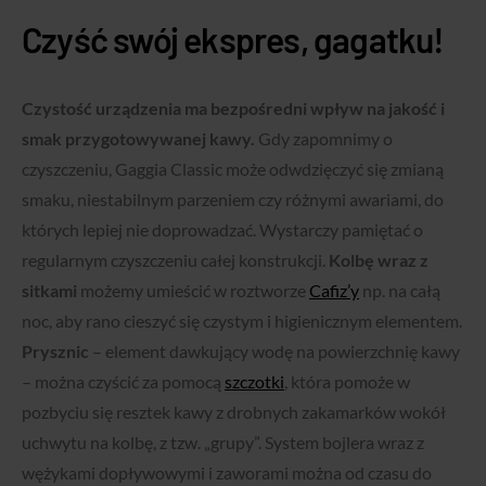
Czyść swój ekspres, gagatku!
Czystość urządzenia ma bezpośredni wpływ na jakość i
smak przygotowywanej kawy.
Gdy zapomnimy o
czyszczeniu, Gaggia Classic może odwdzięczyć się zmianą
smaku, niestabilnym parzeniem czy różnymi awariami, do
których lepiej nie doprowadzać. Wystarczy pamiętać o
regularnym czyszczeniu całej konstrukcji.
Kolbę wraz z
sitkami
możemy umieścić w roztworze
Cafiz’y
np. na całą
noc, aby rano cieszyć się czystym i higienicznym elementem.
Prysznic
– element dawkujący wodę na powierzchnię kawy
– można czyścić za pomocą
szczotki
, która pomoże w
pozbyciu się resztek kawy z drobnych zakamarków wokół
uchwytu na kolbę, z tzw. „grupy”. System bojlera wraz z
wężykami dopływowymi i zaworami można od czasu do