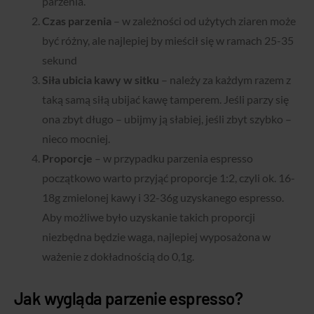
parzenia.
Czas parzenia
– w zależności od użytych ziaren może
być różny, ale najlepiej by mieścił się w ramach 25-35
sekund
Siła ubicia kawy w sitku
– należy za każdym razem z
taką samą siłą ubijać kawę tamperem. Jeśli parzy się
ona zbyt długo – ubijmy ją słabiej, jeśli zbyt szybko –
nieco mocniej.
Proporcje
– w przypadku parzenia espresso
początkowo warto przyjąć proporcje 1:2, czyli ok. 16-
18g zmielonej kawy i 32-36g uzyskanego espresso.
Aby możliwe było uzyskanie takich proporcji
niezbędna będzie waga, najlepiej wyposażona w
ważenie z dokładnością do 0,1g.
Jak wygląda parzenie espresso?