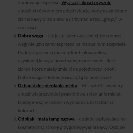
domowego espresso.
Wyższej jakości prysznic
umożliwi równomierną dystrybucję wody na zmielone
ziarna kawy oraz ułatwia utrzymanie tzw. „grupy” w
czystości.
Dobra waga
– tak jak pisałem wcześniej, bez dobrej
wagi nie uzyskamy espresso na manualnym ekspresie.
Podczas parzenia musimy kontrolować ilość
uzyskanej kawy, a przed samym procesem – ilość
ziaren, które należy zmielić na pojedynczy „shot”.
Dobra waga z dokładnością 0,1g to podstawa!
Dzbanki do spieniania mleka
– ich kształt i wymiary
umożliwiają szybkie i prawidłowe spienianie mleka.
Dostępne są w różnych wymiarach, kształtach i
kolorach.
Odbijak
i
mata tampingowa
– dodatki wpływające na
kosmetyczną stronę przygotowywania kawy. Odbijak