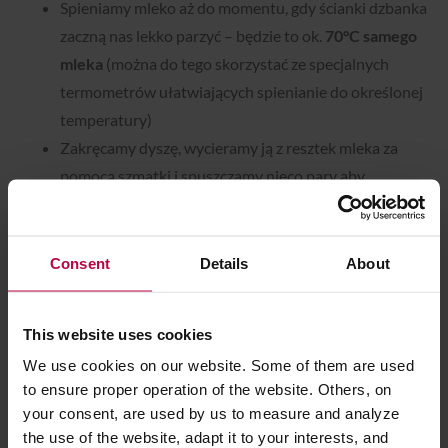
Spieniamy mleko aż do momentu, gdy ścianki dzbanka
zaczną nas lekko parzyć – będzie to ok.
70°C samego
mleka
(można do tego skorzystać ze specjalnych
termometrów ułatwiających spienianie do określonej
temperatury)
Zakręcamy dyszę, wycieramy ją z resztek mleka za
pomocą szmatki i spuszczamy nieco pary aby
wypchnąć ze środka zalegające resztki mleka
Spienione mleko wylewamy na powierzchnię
espresso, możemy przy tym próbować swoich sił z
Consent
Details
About
technice zdobienia kawy –
latte art
W zależności od rodzaju kawy mlecznej, możemy
This website uses cookies
mleko spienić mocniej lub słabiej, uzyskując
We use cookies on our website. Some of them are used
konsystencję bardziej płynną lub o większej grubości
to ensure proper operation of the website. Others, on
mlecznej pianki
your consent, are used by us to measure and analyze
Smacznego!
the use of the website, adapt it to your interests, and