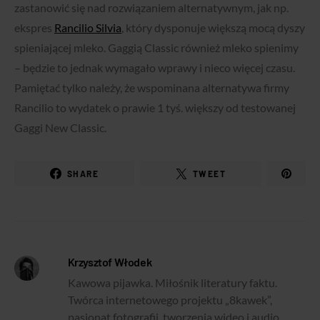
zastanowić się nad rozwiązaniem alternatywnym, jak np.
ekspres
Rancilio Silvia
, który dysponuje większą mocą dyszy
spieniającej mleko. Gaggią Classic również mleko spienimy
– będzie to jednak wymagało wprawy i nieco więcej czasu.
Pamiętać tylko należy, że wspominana alternatywa firmy
Rancilio to wydatek o prawie 1 tyś. większy od testowanej
Gaggi New Classic.
SHARE
TWEET
Krzysztof Włodek
Kawowa pijawka. Miłośnik literatury faktu.
Twórca internetowego projektu „8kawek”,
pasjonat fotografii, tworzenia wideo i audio.