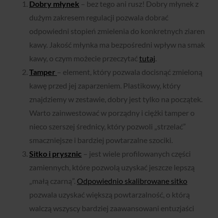
Dobry młynek
– bez tego ani rusz! Dobry młynek z
dużym zakresem regulacji pozwala dobrać
odpowiedni stopień zmielenia do konkretnych ziaren
kawy. Jakość młynka ma bezpośredni wpływ na smak
kawy, o czym możecie przeczytać
tutaj
.
Tamper
– element, który pozwala docisnąć zmieloną
kawę przed jej zaparzeniem. Plastikowy, który
znajdziemy w zestawie, dobry jest tylko na początek.
Warto zainwestować w porządny i ciężki tamper o
nieco szerszej średnicy, który pozwoli „strzelać”
smaczniejsze i bardziej powtarzalne szociki.
Sitko i prysznic
– jest wiele profilowanych części
zamiennych, które pozwolą uzyskać jeszcze lepszą
„małą czarną”.
Odpowiednio skalibrowane sitko
pozwala uzyskać większą powtarzalność, o którą
walczą wszyscy bardziej zaawansowani entuzjaści