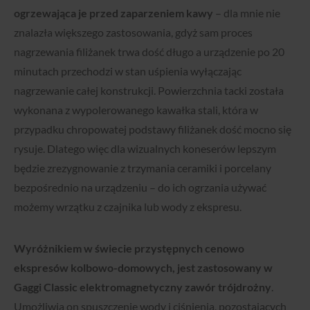
ogrzewająca je przed zaparzeniem kawy
– dla mnie nie
znalazła większego zastosowania, gdyż sam proces
nagrzewania filiżanek trwa dość długo a urządzenie po 20
minutach przechodzi w stan uśpienia wyłączając
nagrzewanie całej konstrukcji. Powierzchnia tacki została
wykonana z wypolerowanego kawałka stali, która w
przypadku chropowatej podstawy filiżanek dość mocno się
rysuje. Dlatego więc dla wizualnych koneserów lepszym
będzie zrezygnowanie z trzymania ceramiki i porcelany
bezpośrednio na urządzeniu – do ich ogrzania używać
możemy wrzątku z czajnika lub wody z ekspresu.
Wyróżnikiem w świecie przystępnych cenowo
ekspresów kolbowo-domowych, jest zastosowany w
Gaggi Classic elektromagnetyczny zawór trójdrożny
.
Umożliwia on spuszczenie wody i ciśnienia, pozostających