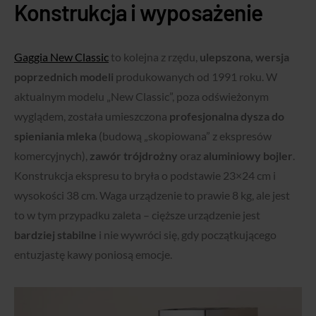
Konstrukcja i wyposażenie
Gaggia New Classic
to kolejna z rzędu,
ulepszona, wersja
poprzednich modeli
produkowanych od 1991 roku. W
aktualnym modelu „New Classic”, poza odświeżonym
wyglądem, została umieszczona
profesjonalna dysza do
spieniania mleka
(budową „skopiowana” z ekspresów
komercyjnych),
zawór trójdrożny
oraz
aluminiowy bojler
.
Konstrukcja ekspresu to bryła o podstawie 23×24 cm i
wysokości 38 cm. Waga urządzenie to prawie 8 kg, ale jest
to w tym przypadku zaleta – cięższe urządzenie jest
bardziej stabilne
i nie wywróci się, gdy początkującego
entuzjastę kawy poniosą emocje.