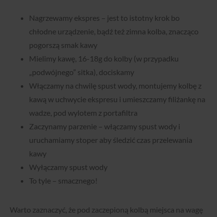
Nagrzewamy ekspres – jest to istotny krok bo
chłodne urządzenie, bądź też zimna kolba, znacząco
pogorszą smak kawy
Mielimy kawę, 16-18g do kolby (w przypadku
„podwójnego” sitka), dociskamy
Włączamy na chwilę spust wody, montujemy kolbę z
kawą w uchwycie ekspresu i umieszczamy filiżankę na
wadze, pod wylotem z portafiltra
Zaczynamy parzenie – włączamy spust wody i
uruchamiamy stoper aby śledzić czas przelewania
kawy
Wyłączamy spust wody
To tyle – smacznego!
Warto zaznaczyć, że pod zaczepioną kolbą miejsca na wagę