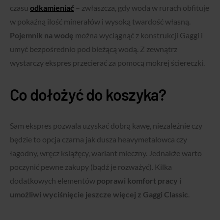
czasu
odkamieniać
– zwłaszcza, gdy woda w rurach obfituje
w pokaźną ilość minerałów i wysoką twardość własną.
Pojemnik na wodę
można wyciągnąć z konstrukcji Gaggi i
umyć bezpośrednio pod bieżącą wodą. Z zewnątrz
wystarczy ekspres przecierać za pomocą mokrej ściereczki.
Co dołożyć do koszyka?
Sam ekspres pozwala uzyskać dobrą kawę, niezależnie czy
będzie to opcja czarna jak dusza heavymetalowca czy
łagodny, wręcz książęcy, wariant mleczny. Jednakże warto
poczynić pewne zakupy (bądź je rozważyć). Kilka
dodatkowych elementów
poprawi komfort pracy i
umożliwi wyciśnięcie jeszcze więcej z Gaggi Classic
.