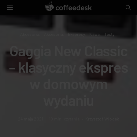
Akcesoria
Akcesoria
Ekspresy
Kawa
Testy
Gaggia New Classic
– klasyczny ekspres
w domowym
wydaniu
24 maja 2021
10 min. czytania
Krzysztof Włodek