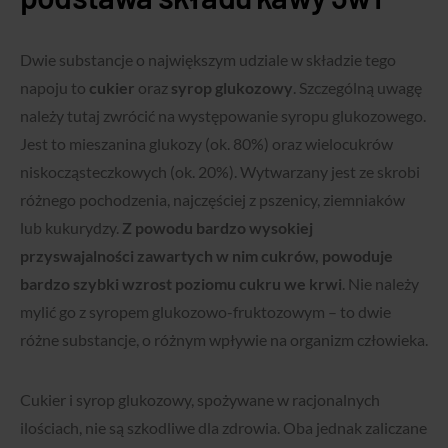
Dwie substancje o największym udziale w składzie tego
napoju to
cukier
oraz
syrop glukozowy
. Szczególną uwagę
należy tutaj zwrócić na występowanie syropu glukozowego.
Jest to mieszanina glukozy (ok. 80%) oraz wielocukrów
niskocząsteczkowych (ok. 20%). Wytwarzany jest ze skrobi
różnego pochodzenia, najczęściej z pszenicy, ziemniaków
lub kukurydzy.
Z powodu bardzo wysokiej
przyswajalności zawartych w nim cukrów, powoduje
bardzo szybki wzrost poziomu cukru we krwi
. Nie należy
mylić go z syropem glukozowo-fruktozowym – to dwie
różne substancje, o różnym wpływie na organizm człowieka.
Cukier i syrop glukozowy, spożywane w racjonalnych
ilościach, nie są szkodliwe dla zdrowia. Oba jednak zaliczane