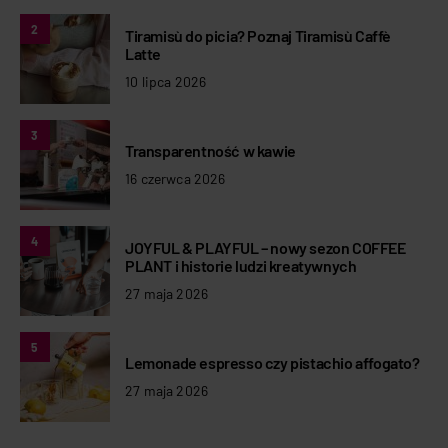
2
Tiramisù do picia? Poznaj Tiramisù Caffè
Latte
10 lipca 2026
3
Transparentność w kawie
16 czerwca 2026
4
JOYFUL & PLAYFUL – nowy sezon COFFEE
PLANT i historie ludzi kreatywnych
27 maja 2026
5
Lemonade espresso czy pistachio affogato?
27 maja 2026