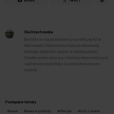
SHARE
TWEET
Ola Orzechowska
Baristka w naszej kawiarni przy Wilczej 42 w
Warszawie. Miłośniczka kawy przelewowej,
dobrego jedzenia i sportu w każdej postaci.
Chwile wolne od pracy i studiów ekonomicznych
najchętniej spędziłaby na podróżowaniu po
świecie.
Powiązane tematy
kawa
kawa w podróży
lifestyle
mity o kawie