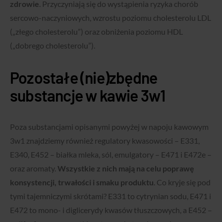
zdrowie
. Przyczyniają się do wystąpienia ryzyka chorób
sercowo-naczyniowych, wzrostu poziomu cholesterolu LDL
(„złego cholesterolu”) oraz obniżenia poziomu HDL
(„dobrego cholesterolu”).
Pozostałe (nie)zbędne
substancje w kawie 3w1
Poza substancjami opisanymi powyżej w napoju kawowym
3w1 znajdziemy również regulatory kwasowości – E331,
E340, E452 – białka mleka, sól, emulgatory – E471 i E472e –
oraz aromaty.
Wszystkie z nich mają na celu poprawę
konsystencji, trwałości i smaku produktu
. Co kryje się pod
tymi tajemniczymi skrótami? E331 to cytrynian sodu, E471 i
E472 to mono- i diglicerydy kwasów tłuszczowych, a E452 –