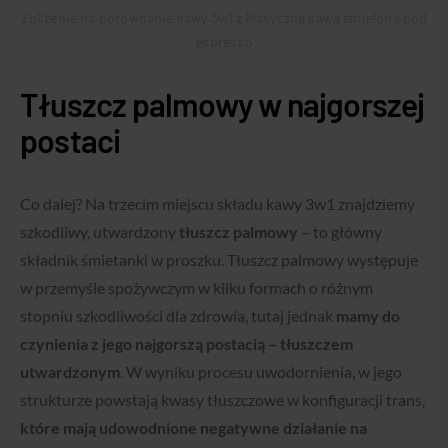
Zbliżenie na porównanie kawy 3w1 z klasyczną kawą zmieloną pod
espresso
Tłuszcz palmowy w najgorszej
postaci
Co dalej? Na trzecim miejscu składu kawy 3w1 znajdziemy
szkodliwy, utwardzony
tłuszcz palmowy
– to główny
składnik śmietanki w proszku. Tłuszcz palmowy występuje
w przemyśle spożywczym w kilku formach o różnym
stopniu szkodliwości dla zdrowia, tutaj jednak
mamy do
czynienia z jego najgorszą postacią – tłuszczem
utwardzonym
. W wyniku procesu uwodornienia, w jego
strukturze powstają kwasy tłuszczowe w konfiguracji trans,
które mają udowodnione negatywne działanie na