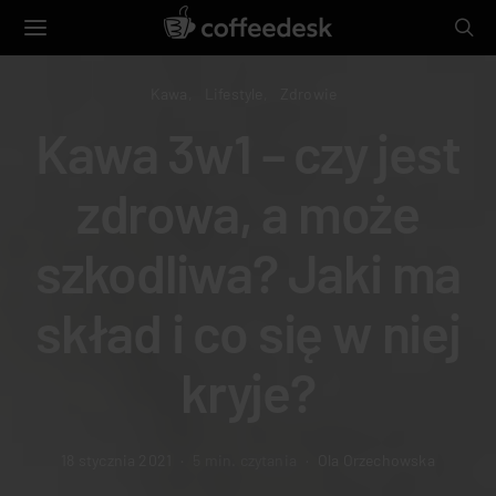
Kawa
Lifestyle
Zdrowie
Kawa 3w1 – czy jest
zdrowa, a może
szkodliwa? Jaki ma
skład i co się w niej
kryje?
18 stycznia 2021
5 min. czytania
Ola Orzechowska