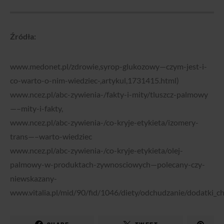
Źródła:
www.medonet.pl/zdrowie,syrop-glukozowy—czym-jest-i-
co-warto-o-nim-wiedziec-,artykul,1731415.html)
www.ncez.pl/abc-zywienia-/fakty-i-mity/tluszcz-palmowy
—–mity-i-fakty,
www.ncez.pl/abc-zywienia-/co-kryje-etykieta/izomery-
trans—–warto-wiedziec
www.ncez.pl/abc-zywienia-/co-kryje-etykieta/olej-
palmowy-w-produktach-zywnosciowych—polecany-czy-
niewskazany-
www.vitalia.pl/mid/90/fid/1046/diety/odchudzanie/dodatki_c