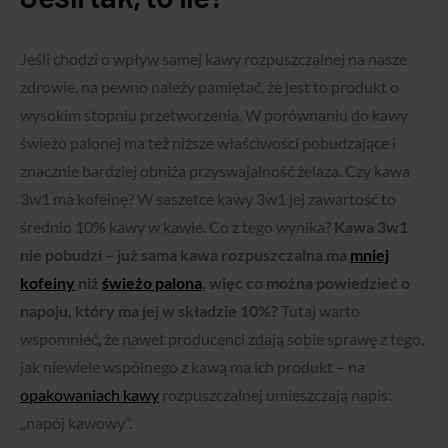
Jeśli chodzi o wpływ samej kawy rozpuszczalnej na nasze
zdrowie, na pewno należy pamiętać, że jest to produkt o
wysokim stopniu przetworzenia. W porównaniu do kawy
świeżo palonej ma też niższe właściwości pobudzające i
znacznie bardziej obniża przyswajalność żelaza. Czy kawa
3w1 ma kofeinę? W saszetce kawy 3w1 jej zawartość to
średnio 10% kawy w kawie. Co z tego wynika?
Kawa 3w1
nie pobudzi – już sama kawa rozpuszczalna ma
mniej
kofeiny
niż
świeżo palona
, więc co można powiedzieć o
napoju, który ma jej w składzie 10%?
Tutaj warto
wspomnieć, że nawet producenci zdają sobie sprawę z tego,
jak niewiele wspólnego z kawą ma ich produkt – na
opakowaniach kawy
rozpuszczalnej umieszczają napis:
„napój kawowy”.