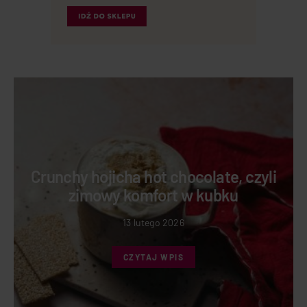
Crunchy hojicha hot chocolate, czyli
zimowy komfort w kubku
13 lutego 2026
CZYTAJ WPIS