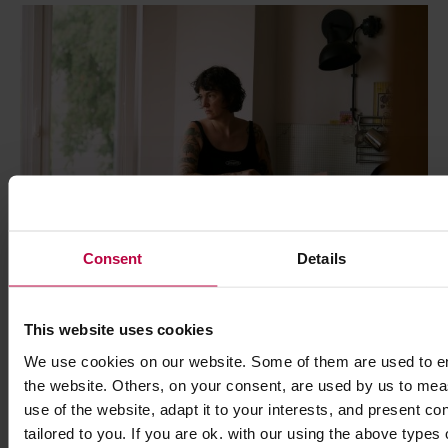
Consent
Details
This website uses cookies
Lifestyle
We use cookies on our website. Some of them are used to en
the website. Others, on your consent, are used by us to me
Coffee Spots at home – Maria
use of the website, adapt it to your interests, and present c
Przybyszewska
tailored to you. If you are ok. with our using the above types