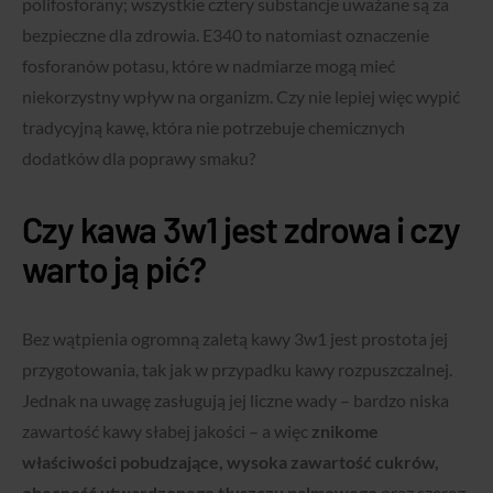
polifosforany; wszystkie cztery substancje uważane są za
bezpieczne dla zdrowia. E340 to natomiast oznaczenie
fosforanów potasu, które w nadmiarze mogą mieć
niekorzystny wpływ na organizm. Czy nie lepiej więc wypić
tradycyjną kawę, która nie potrzebuje chemicznych
dodatków dla poprawy smaku?
Czy kawa 3w1 jest zdrowa i czy
warto ją pić?
Bez wątpienia ogromną zaletą kawy 3w1 jest prostota jej
przygotowania, tak jak w przypadku kawy rozpuszczalnej.
Jednak na uwagę zasługują jej liczne wady – bardzo niska
zawartość kawy słabej jakości – a więc
znikome
właściwości pobudzające, wysoka zawartość cukrów,
obecność utwardzonego tłuszczu palmowego
oraz szereg