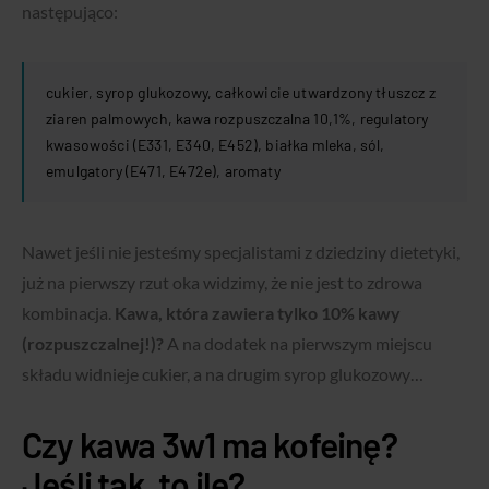
następująco:
cukier, syrop glukozowy, całkowicie utwardzony tłuszcz z
ziaren palmowych, kawa rozpuszczalna 10,1%, regulatory
kwasowości (E331, E340, E452), białka mleka, sól,
emulgatory (E471, E472e), aromaty
Nawet jeśli nie jesteśmy specjalistami z dziedziny dietetyki,
już na pierwszy rzut oka widzimy, że nie jest to zdrowa
kombinacja.
Kawa, która zawiera tylko 10% kawy
(rozpuszczalnej!)?
A na dodatek na pierwszym miejscu
składu widnieje cukier, a na drugim syrop glukozowy…
Czy kawa 3w1 ma kofeinę?
Jeśli tak, to ile?