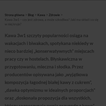
>
>
>
>
Strona główna
Blog
Kawa
Zdrowie
Kawa 3w1 – czy jest zdrowa, a może szkodliwa? Jaki ma skład i co się
w niej kryje?
Kawa 3w1 szczyty popularności osiąga na
wakacjach i biwakach, spotykana niekiedy w
nieco bardziej „konserwatywnych” miejscach
pracy czy w hostelach. Błyskawiczna w
przygotowaniu, mleczna i słodka. Przez
producentów opisywana jako „wyjątkowa
kompozycja łagodnej białej kawy z cukrem”,
„dawka optymizmu w idealnych proporcjach”
oraz „doskonała propozycja dla wszystkich,
którzy rozpoczynają swoją przygodę z kawą”.