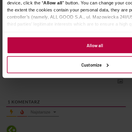
device, click the “
Allow all
” button. You can change your coo
23 lipca 2026
Aga Bukowska
the extent the cookies contain your personal data, they are
controller’s (namely, ALL GOOD S.A., ul. Mazowiecka 24I/U9
third parties’ legitimate interests which are to ensure a high q
provided via our website and marketing activities of the contr
entities. More information about cookies and the personal da
your rights, can be found in the
Privacy Policy.
Allow all
Subskrybuj
Login
Customize
1
KOMENTARZ
Najstarsze