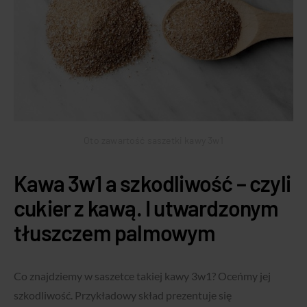
Oto zawartość saszetki kawy 3w1
Kawa 3w1 a szkodliwość – czyli
cukier z kawą. I utwardzonym
tłuszczem palmowym
Co znajdziemy w saszetce takiej kawy 3w1? Oceńmy jej
szkodliwość. Przykładowy skład prezentuje się