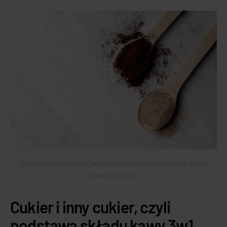
Różnice między kawą 3w1 a klasyczną są dostrzegalne już na
pierwszy rzut oka…
Cukier i inny cukier, czyli
podstawa składu kawy 3w1