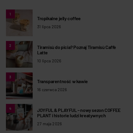
1
Tropikalne jelly coffee
31 lipca 2026
2
Tiramisù do picia? Poznaj Tiramisù Caffè
Latte
10 lipca 2026
3
Transparentność w kawie
16 czerwca 2026
4
JOYFUL & PLAYFUL – nowy sezon COFFEE
PLANT i historie ludzi kreatywnych
27 maja 2026