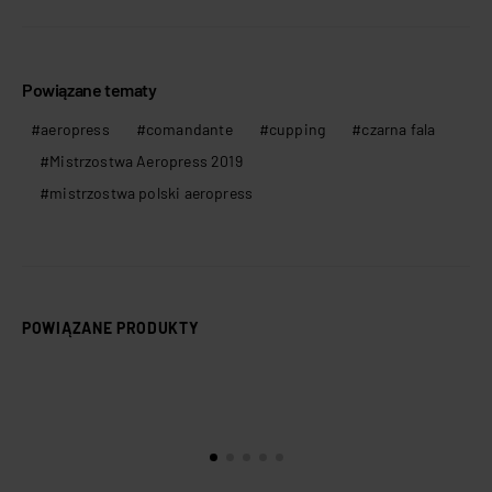
Powiązane tematy
aeropress
comandante
cupping
czarna fala
Mistrzostwa Aeropress 2019
mistrzostwa polski aeropress
POWIĄZANE PRODUKTY