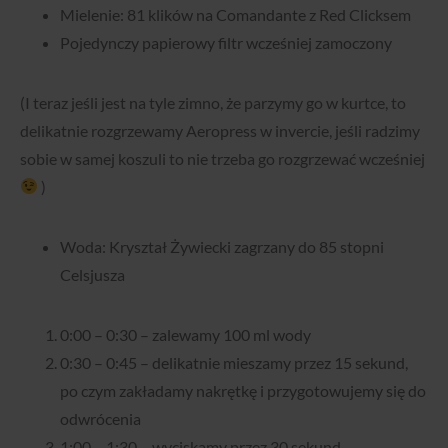
Mielenie: 81 klików na Comandante z Red Clicksem
Pojedynczy papierowy filtr wcześniej zamoczony
(I teraz jeśli jest na tyle zimno, że parzymy go w kurtce, to
delikatnie rozgrzewamy Aeropress w invercie, jeśli radzimy
sobie w samej koszuli to nie trzeba go rozgrzewać wcześniej
)
Woda: Kryształ Żywiecki zagrzany do 85 stopni
Celsjusza
0:00 – 0:30 – zalewamy 100 ml wody
0:30 – 0:45 – delikatnie mieszamy przez 15 sekund,
po czym zakładamy nakrętkę i przygotowujemy się do
odwrócenia
1:00 – 1:30 – wyciskamy przez 30 sekund