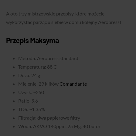
A oto trzy mistrzowskie przepisy, które możecie
wykorzystać parząc u siebie w domu kolejny Aeropress!
Przepis Maksyma
Metoda: Aeropress standard
Temperatura: 88 C
Doza: 24 g
Mielenie: 29 klików
Comandante
Uzysk: ~250
Ratio: 9,6
TDS: ~1,35%
Filtracja: dwa papierowe filtry
Woda: AKVO 140ppm, 25 Mg, 40 bufor