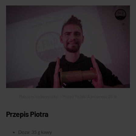
Maksym Volkovytskyi – Mistrz Polski Aeropress 2019
Przepis Piotra
Doza: 35 g kawy