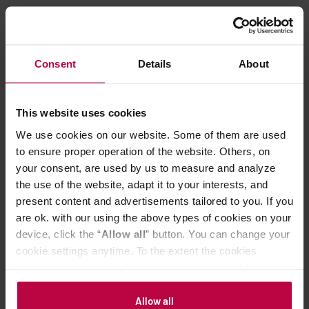
Przepis Oksany
Consent
Details
About
Klasyczna forumowa receptura. Klasyk gatunku
Kawa grubo mielona – na
EK
18
Wysoka temperatura wody – 95 stopni Celsjusza
This website uses cookies
We use cookies on our website. Some of them are used
17 g kawy
to ensure proper operation of the website. Others, on
220 ml wody
your consent, are used by us to measure and analyze
the use of the website, adapt it to your interests, and
4 razy mieszanie
present content and advertisements tailored to you. If you
Parzenie w jednej minucie
are ok. with our using the above types of cookies on your
W 1:20 kończymy wyciskać
device, click the “
Allow all
” button. You can change your
cookie settings anytime. To the extent the cookies
contain your personal data, they are processed based on
the controller’s (namely, ALL GOOD S.A., ul.
Mazowiecka 24I/U9, 78-100 Kołobrzeg) or third parties’
Allow all