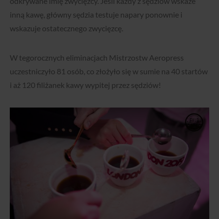
odkrywane imię zwycięzcy. Jeśli każdy z sędziów wskaże
inną kawę, główny sędzia testuje napary ponownie i
wskazuje ostatecznego zwycięzcę.
W tegorocznych eliminacjach Mistrzostw Aeropress
uczestniczyło 81 osób, co złożyło się w sumie na 40 startów
i aż 120 filiżanek kawy wypitej przez sędziów!