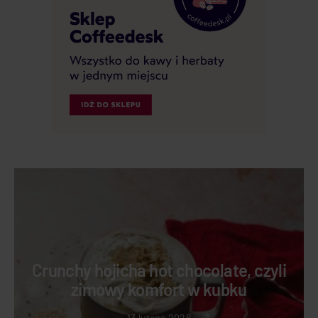
Crunchy hojicha hot chocolate, czyli
zimowy komfort w kubku
13 lutego 2026