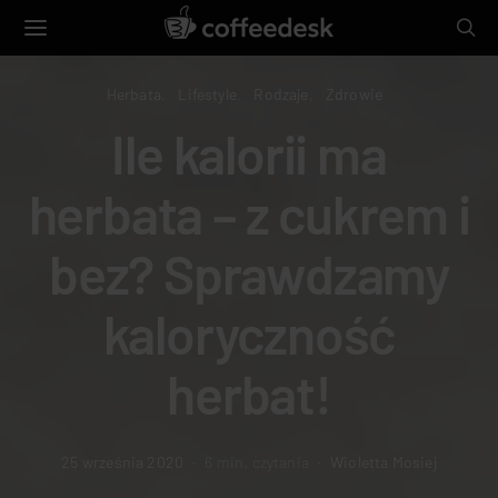
Herbata
Lifestyle
Rodzaje
Zdrowie
Ile kalorii ma
herbata – z cukrem i
bez? Sprawdzamy
kaloryczność
herbat!
25 września 2020
6 min. czytania
Wioletta Mosiej