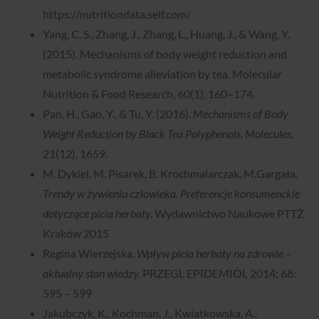
https://nutritiondata.self.com/
Yang, C. S., Zhang, J., Zhang, L., Huang, J., & Wang, Y.
(2015). Mechanisms of body weight reduction and
metabolic syndrome alleviation by tea. Molecular
Nutrition & Food Research, 60(1), 160–174.
Pan, H., Gao, Y., & Tu, Y. (2016).
Mechanisms of Body
Weight Reduction by Black Tea Polyphenols.
Molecules
,
21(12), 1659.
M. Dykiel, M. Pisarek, B. Krochmalarczak, M.Gargała.
Trendy w żywieniu człowieka. Preferencje konsumenckie
dotyczące picia herbaty.
Wydawnictwo Naukowe PTTŻ
Kraków 2015
Regina Wierzejska.
Wpływ picia herbaty na zdrowie –
aktualny stan wiedzy.
PRZEGL EPIDEMIOL 2014; 68:
595 – 599
Jakubczyk, K., Kochman, J., Kwiatkowska, A.,