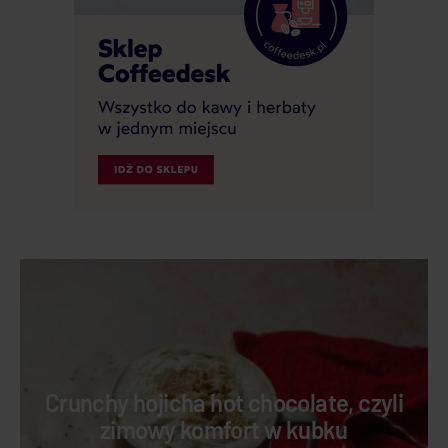
Crunchy hojicha hot chocolate, czyli
zimowy komfort w kubku