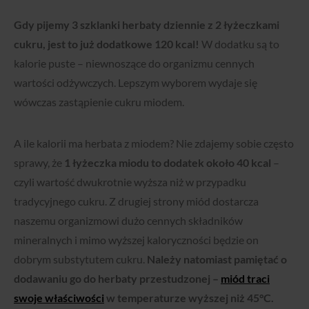
Gdy pijemy 3 szklanki herbaty dziennie z 2 łyżeczkami
cukru, jest to już dodatkowe 120 kcal!
W dodatku są to
kalorie puste – niewnoszące do organizmu cennych
wartości odżywczych. Lepszym wyborem wydaje się
wówczas zastąpienie cukru miodem.
A ile kalorii ma herbata z miodem?
Nie zdajemy sobie często
sprawy, że
1 łyżeczka miodu to dodatek około 40 kcal
–
czyli wartość dwukrotnie wyższa niż w przypadku
tradycyjnego cukru. Z drugiej strony miód dostarcza
naszemu organizmowi dużo cennych składników
mineralnych i mimo wyższej kaloryczności będzie on
dobrym substytutem cukru.
Należy natomiast pamiętać o
dodawaniu go do herbaty przestudzonej –
miód traci
swoje właściwości
w temperaturze wyższej niż 45°C.