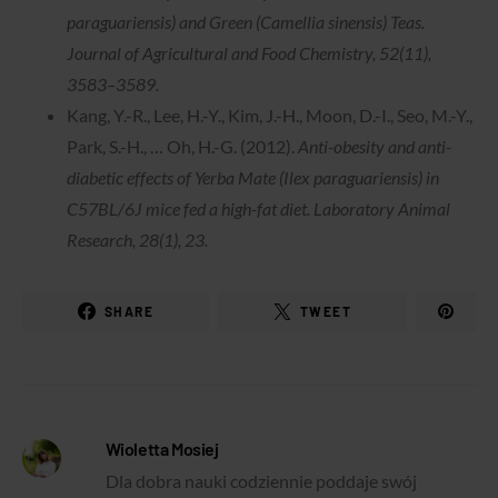
paraguariensis) and Green (Camellia sinensis) Teas.
Journal of Agricultural and Food Chemistry, 52(11),
3583–3589.
Kang, Y.-R., Lee, H.-Y., Kim, J.-H., Moon, D.-I., Seo, M.-Y.,
Park, S.-H., … Oh, H.-G. (2012).
Anti-obesity and anti-
diabetic effects of Yerba Mate (Ilex paraguariensis) in
C57BL/6J mice fed a high-fat diet. Laboratory Animal
Research, 28(1), 23.
SHARE
TWEET
Wioletta Mosiej
Dla dobra nauki codziennie poddaje swój