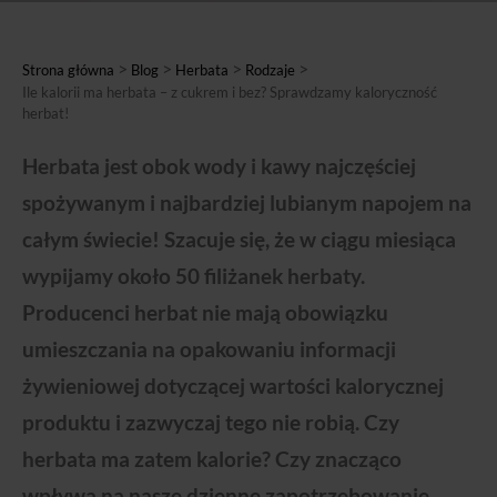
>
>
>
>
Strona główna
Blog
Herbata
Rodzaje
Ile kalorii ma herbata – z cukrem i bez? Sprawdzamy kaloryczność
herbat!
Herbata jest obok wody i kawy najczęściej
spożywanym i najbardziej lubianym napojem na
całym świecie! Szacuje się, że w ciągu miesiąca
wypijamy około 50 filiżanek herbaty.
Producenci herbat nie mają obowiązku
umieszczania na opakowaniu informacji
żywieniowej dotyczącej wartości kalorycznej
produktu i zazwyczaj tego nie robią. Czy
herbata ma zatem kalorie? Czy znacząco
wpływa na nasze dzienne zapotrzebowanie