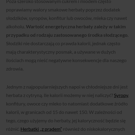
Poza szeroko stosowanym cukrem i miodem często
poprawiamy walory smakowe herbaty poprzez dodatek
słodzików, syropów, konfitur lub owoców, mleka czy nawet
alkoholu.
Wartość energetyczna herbaty zależy w takim
przypadku od rodzaju zastosowanego środka słodzącego.
Słodziki nie dostarczają co prawda kalorii, jednak często
mają charakterystyczny posmak, a używane w dużych
ilościach mogą nieść negatywne konsekwencje dla naszego
zdrowia.
Jednym z najpopularniejszych napoi w chłodniejsze dni jest
herbata z cytryną. Ile kalorii możemy w niej naliczyć?
Syropy
,
konfitury, owoce czy mleko to natomiast dodatkowe źródło
kalorii, w granicach od 15 do nawet 150.
W zależności od
tego, czego użyjemy do herbaty, jej kaloryczność będzie się
różnić.
Herbatki „z prądem”
również do niskokalorycznych