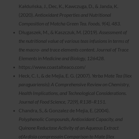
Kałduńska, J., Dec, K., Kawczuga, D., & Janda, K.
(2020).
Antioxidant Properties and Nutritional
Composition of Matcha Green Tea. Foods, 9(4), 483.
Długaszek, M., & Kaszczuk, M. (2019).
Assessment of
the nutritional value of various teas infusions in terms of
the macro- and trace elements content. Journal of Trace
Elements in Medicine and Biology, 126428.
https://www.coastalteaco.com/
Heck, C. I., & de Mejia, E. G. (2007).
Yerba Mate Tea (Ilex
paraguariensis): A Comprehensive Review on Chemistry,
Health Implications, and Technological Considerations.
Journal of Food Science, 72(9), R138–R151.
Chandra, S., & Gonzalez de Mejia, E. (2004).
Polyphenolic Compounds, Antioxidant Capacity, and
Quinone Reductase Activity of an Aqueous Extract
ofArdisia compressain Comparison to Mate (Ilex