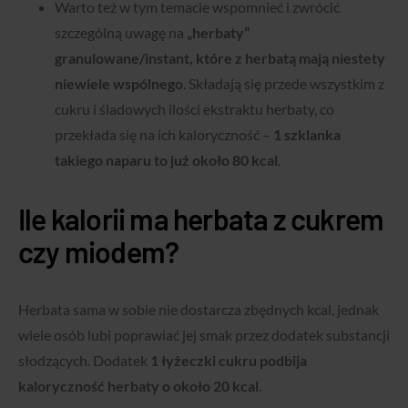
Warto też w tym temacie wspomnieć i zwrócić
szczególną uwagę na
„herbaty”
granulowane/instant, które z herbatą mają niestety
niewiele wspólnego
. Składają się przede wszystkim z
cukru i śladowych ilości ekstraktu herbaty, co
przekłada się na ich kaloryczność –
1 szklanka
takiego naparu to już około 80 kcal
.
Ile kalorii ma herbata z cukrem
czy miodem?
Herbata sama w sobie nie dostarcza zbędnych kcal, jednak
wiele osób lubi poprawiać jej smak przez dodatek substancji
słodzących. Dodatek
1 łyżeczki cukru
podbija
kaloryczność herbaty o około
20 kcal
.