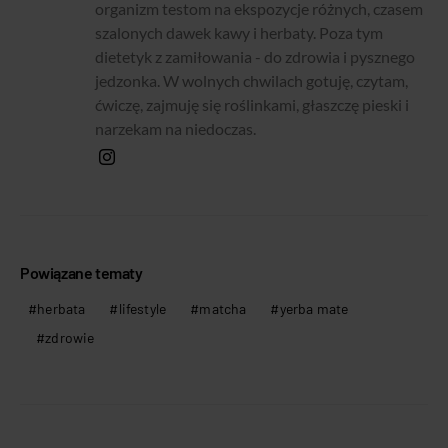
organizm testom na ekspozycje różnych, czasem
szalonych dawek kawy i herbaty. Poza tym
dietetyk z zamiłowania - do zdrowia i pysznego
jedzonka. W wolnych chwilach gotuję, czytam,
ćwiczę, zajmuję się roślinkami, głaszczę pieski i
narzekam na niedoczas.
Powiązane tematy
herbata
lifestyle
matcha
yerba mate
zdrowie