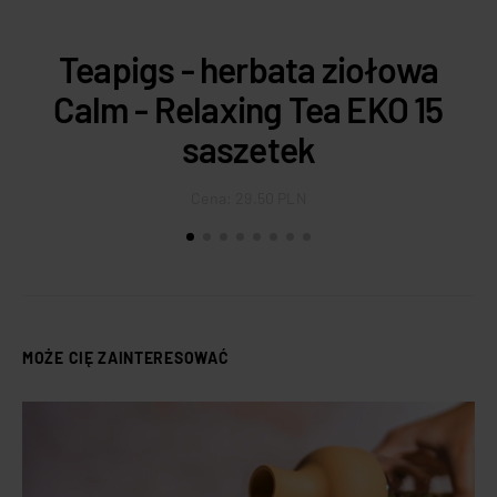
Teapigs - herbata ziołowa
P
Calm - Relaxing Tea EKO 15
saszetek
Cena:
29.50 PLN
MOŻE CIĘ ZAINTERESOWAĆ