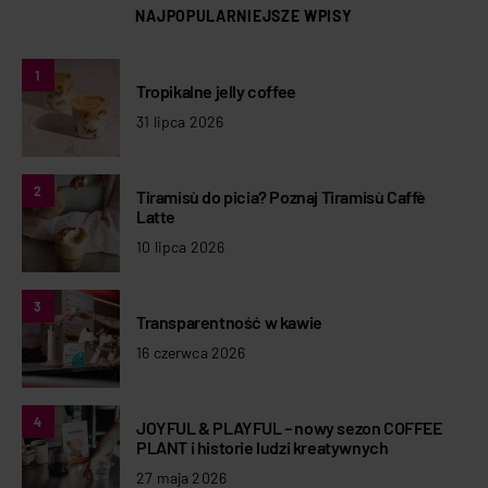
NAJPOPULARNIEJSZE WPISY
1
Tropikalne jelly coffee
31 lipca 2026
2
Tiramisù do picia? Poznaj Tiramisù Caffè
Latte
10 lipca 2026
3
Transparentność w kawie
16 czerwca 2026
4
JOYFUL & PLAYFUL – nowy sezon COFFEE
PLANT i historie ludzi kreatywnych
27 maja 2026