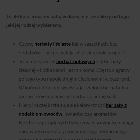
To, ile kalorii ma herbata, w dużej mierze zależy od tego,
jaki jej rodzaj wybieramy.
Czyste
herbaty liściaste
lub w saszetkach, bez
dodatków – nie posiadają ich praktycznie w ogóle.
To samo tyczy się
herbat ziołowych
czy herbaty
zielonej – liczba kalorii jest znikoma.
Często sięgamy
po tego typu napoje długimi, jesiennymi wieczorami.
W końcu nic tak nie wycisza, jak zielona herbata. Na
szczęście nie musimy się martwić o liczbę kcal.
Nieco inaczej kształtuje się kaloryczność
herbaty z
dodatkiem owoców
, kwiatów czy aromatów
.
Niektóre z pożądanych i smacznych urozmaiceń mogą
mieć wpływ na
kaloryczność naszego herbacianego
naparu. Na szczęście nie są to ilości, których