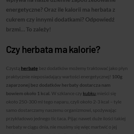
energetyczne? Oraz ile kalorii ma herbata z
cukrem czy innymi dodatkami? Odpowiedź
brzmi… To zależy!
Czy herbata ma kalorie?
Czystą
herbatę
bez dodatków możemy traktować jako płyn
praktycznie nieposiadający wartości energetycznej!
100g
zaparzonej bez dodatków herbaty dostarcza nam
bowiem około 1 kcal.
W szklance czy
kubku
mieści się
około 250-300 ml tego naparu, czyli około 2-3 kcal – tyle
samo dostarczamy naszemu organizmowi, spożywając
przykładowo jednego tic taca. Pijąc nawet duże ilości takiej
herbaty w ciągu dnia, nie musimy się więc martwić o jej