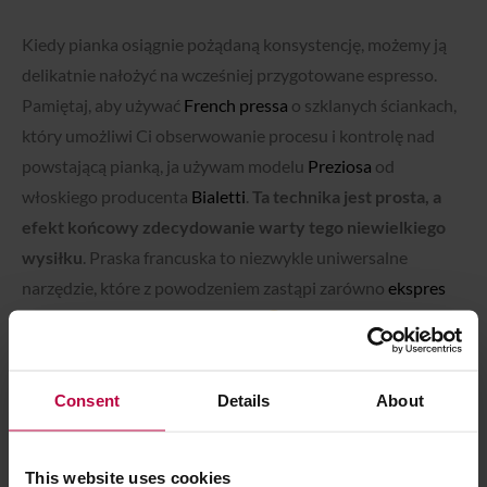
Kiedy pianka osiągnie pożądaną konsystencję, możemy ją
delikatnie nałożyć na wcześniej przygotowane espresso.
Pamiętaj, aby używać
French pressa
o szklanych ściankach,
który umożliwi Ci obserwowanie procesu i kontrolę nad
powstającą pianką, ja używam modelu
Preziosa
od
włoskiego producenta
Bialetti
.
Ta technika jest prosta, a
efekt końcowy zdecydowanie warty tego niewielkiego
wysiłku
. Praska francuska to niezwykle uniwersalne
narzędzie, które z powodzeniem zastąpi zarówno
ekspres
do kawy
, jak i
spieniacz do mleka
Consent
Details
About
This website uses cookies