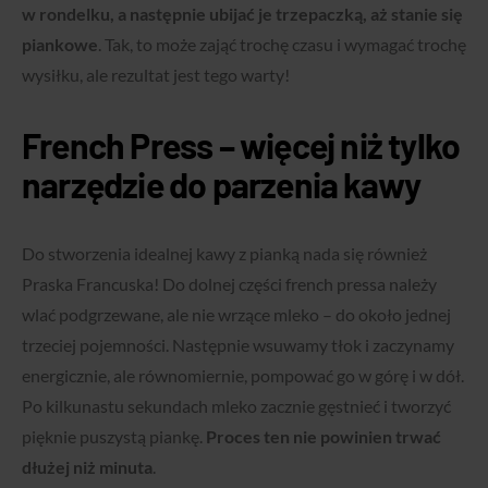
w rondelku, a następnie ubijać je trzepaczką, aż stanie się
piankowe
. Tak, to może zająć trochę czasu i wymagać trochę
wysiłku, ale rezultat jest tego warty!
French Press – więcej niż tylko
narzędzie do parzenia kawy
Do stworzenia idealnej kawy z pianką nada się również
Praska Francuska! Do dolnej części french pressa należy
wlać podgrzewane, ale nie wrzące mleko – do około jednej
trzeciej pojemności. Następnie wsuwamy tłok i zaczynamy
energicznie, ale równomiernie, pompować go w górę i w dół.
Po kilkunastu sekundach mleko zacznie gęstnieć i tworzyć
pięknie puszystą piankę.
Proces ten nie powinien trwać
dłużej niż minuta
.