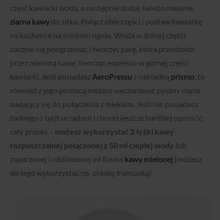
część kawiarki wodą, a następnie dodaj świeżo mielone
ziarna kawy
do sitka. Połącz obie części i postaw kawiarkę
na kuchence na średnim ogniu. Woda w dolnej części
zacznie się podgrzewać i tworzyć parę, która przechodzi
przez mieloną kawę, tworząc espresso w górnej części
kawiarki. Jeśli posiadasz
AeroPressu
z nakładką
prismo
, to
również z jego pomocą możesz wyczarować pyszny napar
nadający się do połączenia z mlekiem. Jeśli nie posiadasz
żadnego z tych urządzeń i chcesz jeszcze bardziej uprościć
cały proces –
możesz wykorzystać 2 łyżki kawy
rozpuszczalnej połączonej z 50 ml ciepłej wody
lub
zaparzonej i oddzielonej od fusów
kawy mielonej
(możesz
do tego wykorzystać np. praskę francuską).