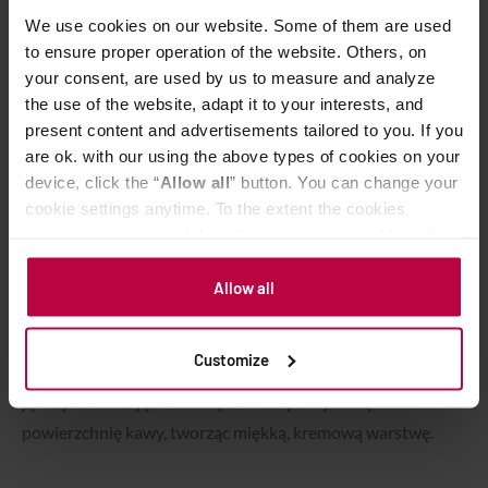
We use cookies on our website. Some of them are used
to ensure proper operation of the website. Others, on
your consent, are used by us to measure and analyze
the use of the website, adapt it to your interests, and
present content and advertisements tailored to you. If you
are ok. with our using the above types of cookies on your
device, click the “
Allow all
” button. You can change your
cookie settings anytime. To the extent the cookies
Wszystko razem – jak
contain your personal data, they are processed based on
the controller’s (namely, ALL GOOD S.A., ul.
połączyć espresso z pianką?
Mazowiecka 24I/U9, 78-100 Kołobrzeg) or third parties’
Allow all
legitimate interests which are to ensure a high quality of
services provided via our website and marketing
Teraz, kiedy mamy nasze espresso i piankę z mleka, czas
Customize
activities of the controller and authorized entities. More
połączyć te dwa elementy. Nałóż piankę na kawę, delikatnie
information about cookies and the personal data
ją rozprowadzając. Pianka powinna pokryć całą
processing, including your rights, can be found in the
powierzchnię kawy, tworząc miękką, kremową warstwę.
Privacy Policy.