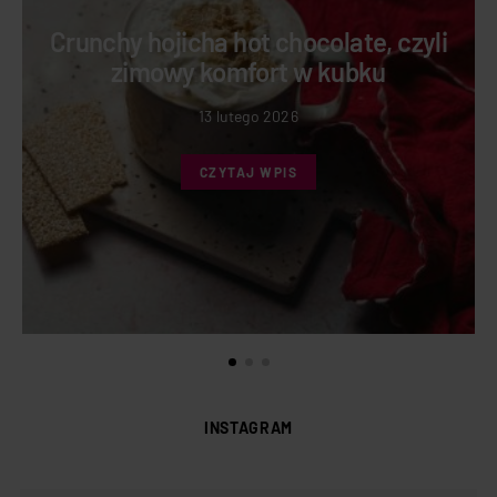
Crunchy hojicha hot chocolate, czyli
zimowy komfort w kubku
13 lutego 2026
CZYTAJ WPIS
INSTAGRAM