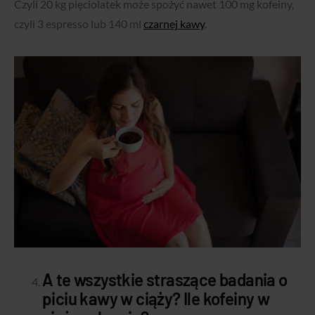
Czyli 20 kg pięciolatek może spożyć nawet 100 mg kofeiny,
czyli 3 espresso lub 140 ml
czarnej kawy
.
A te wszystkie straszące badania o
piciu kawy w ciąży? Ile kofeiny w