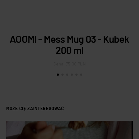
AOOMI - Mess Mug 03 - Kubek
C
200 ml
Cena:
75.00 PLN
MOŻE CIĘ ZAINTERESOWAĆ