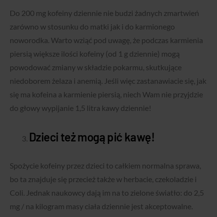
Do 200 mg kofeiny dziennie nie budzi żadnych zmartwień
zarówno w stosunku do matki jak i do karmionego
noworodka. Warto wziąć pod uwagę, że podczas karmienia
piersią większe ilości kofeiny (od 1 g dziennie) mogą
powodować zmiany w składzie pokarmu, skutkujące
niedoborem żelaza i anemią. Jeśli więc zastanawiacie się, jak
się ma kofeina a karmienie piersią, niech Wam nie przyjdzie
do głowy wypijanie 1,5 litra kawy dziennie!
Dzieci też mogą pić kawę!
Spożycie kofeiny przez dzieci to całkiem normalna sprawa,
bo ta znajduje się przecież także w herbacie, czekoladzie i
Coli. Jednak naukowcy dają im na to zielone światło: do 2,5
mg / na kilogram masy ciała dziennie jest akceptowalne.