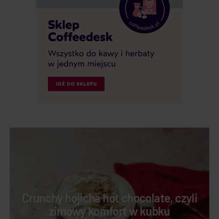
Crunchy hojicha hot chocolate, czyli
zimowy komfort w kubku