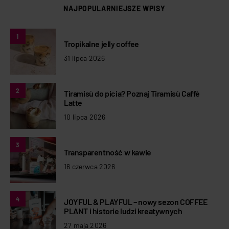
NAJPOPULARNIEJSZE WPISY
1
Tropikalne jelly coffee
31 lipca 2026
2
Tiramisù do picia? Poznaj Tiramisù Caffè
Latte
10 lipca 2026
3
Transparentność w kawie
16 czerwca 2026
4
JOYFUL & PLAYFUL – nowy sezon COFFEE
PLANT i historie ludzi kreatywnych
27 maja 2026