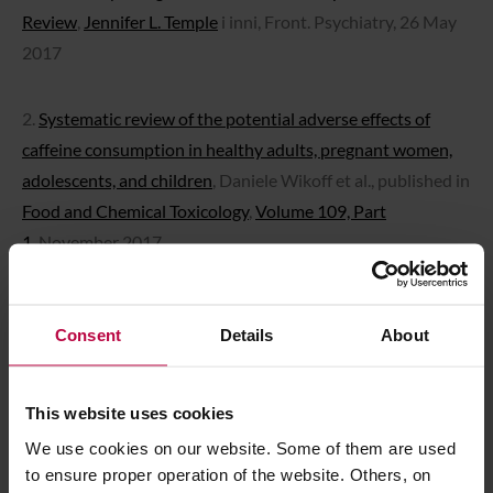
Review
,
Jennifer L. Temple
i inni, Front. Psychiatry, 26 May
2017
2.
Systematic review of the potential adverse effects of
caffeine consumption in healthy adults, pregnant women,
adolescents, and children
, Daniele Wikoff et al., published in
Food and Chemical Toxicology
,
Volume 109, Part
1
, November 2017
3.
European Food Safety Authority, Scientific Opinion on
Consent
Details
About
the safety of caffeine
, 2015
SHARE
TWEET
This website uses cookies
We use cookies on our website. Some of them are used
to ensure proper operation of the website. Others, on