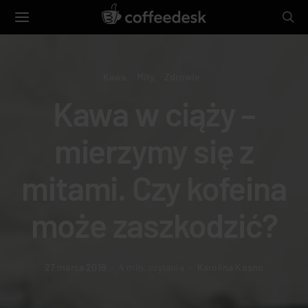
Kawa
Mity
Zdrowie
Kawa w ciąży –
mierzymy się z
mitami. Czy kofeina
może zaszkodzić?
27 marca 2018
4 min. czytania
Karolina Kosno