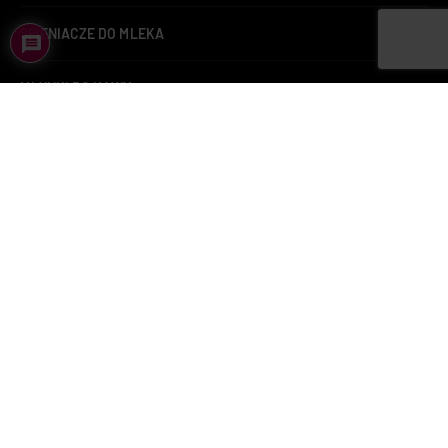
SPIENIACZE DO MLEKA
MŁYNKI DO KAWY
ZAPARZACZE DO HERBATY
KAWA
KAWA LAVAZZA
BUTELKI TERMICZNE