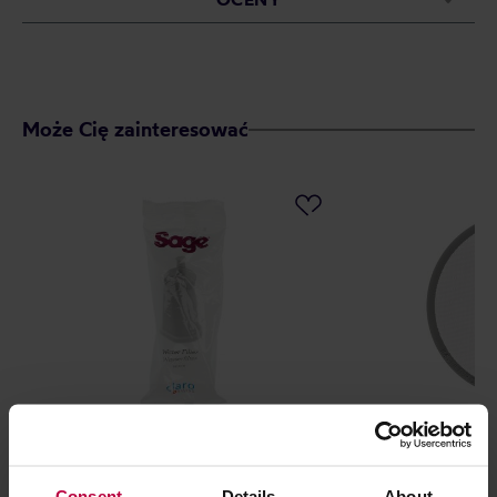
Może Cię zainteresować
Sage filtr wody do ekspresów
IMS - Filtr do 
SES008
Micron
Consent
Details
About