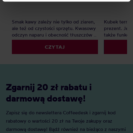
processing, including your rights, can be found in the
Privacy Policy.
Smak kawy zależy nie tylko od ziaren,
Kubek termic
ale też od czystości sprzętu. Kwasowy
prezent. Jest
odczyn naparu i obecność tłuszczów w
także funkcj
kawie zostawiają osady, które z czasem
przychodzą w
CZYTAJ
pogarszają smak i przyspieszają
rozmiarach, a
zużycie urządzeń – od ekspresu po
zachwycają n
młynek. Regularne czyszczenie to
użytkownikó
prosty sposób, by cieszyć się pełnią
aromatu i dłuższą żywotnością sprzętu.
Zgarnij 20 zł rabatu i
darmową dostawę!
Zapisz się do newslettera Coffeedesk i zgarnij kod
rabatowy o wartości 20 zł na Twoje zakupy oraz
darmową dostawę! Bądź również na bieżąco z naszymi