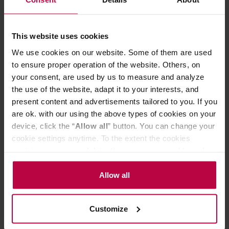
75,99 zł
This website uses cookies
Najniższa cena: 63,99 zł
We use cookies on our website. Some of them are used
63,99 zł
to ensure proper operation of the website. Others, on
your consent, are used by us to measure and analyze
the use of the website, adapt it to your interests, and
Do poczytania przy kawie:
present content and advertisements tailored to you. If you
are ok. with our using the above types of cookies on your
device, click the “
Allow all
” button. You can change your
cookie settings anytime. To the extent the cookies
contain your personal data, they are processed based on
the controller’s (namely, ALL GOOD S.A., ul.
Mazowiecka 24I/U9, 78-100 Kołobrzeg) or third parties’
Allow all
legitimate interests which are to ensure a high quality of
services provided via our website and marketing
Customize
activities of the controller and authorized entities. More
Czysty ekspres - lepsza kawa
Kubek termic
information about cookies and the personal data