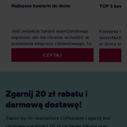
Najlepsze kawiarki do domu
TOP 5 kawiar
Jeśli jesteście fanami esencjonalnego
Kawiarka to i
espresso, ale nie chcecie wchodzić w
wszystkich, k
posiadanie ekspresu ciśnieniowego, to
w domu smac
kafetierka będzie doskonałym
konieczności
CZYTAJ
rozwiązaniem. Jaka kawiarka jest
kuchni na mał
najlepsza do domu? Oto polecane
najlepsza kaw
modele i rozmiary!
Zgarnij 20 zł rabatu i
darmową dostawę!
Zapisz się do newslettera Coffeedesk i zgarnij kod
rabatowy o wartości 20 zł na Twoje zakupy oraz