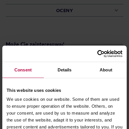
OCENY
Może Cię zainteresować
PROMOCJA
Consent
Details
About
This website uses cookies
We use cookies on our website. Some of them are used
to ensure proper operation of the website. Others, on
your consent, are used by us to measure and analyze
the use of the website, adapt it to your interests, and
AeroPress Original - Zaparzacz do
Zestaw AeroPres
present content and advertisements tailored to you. If you