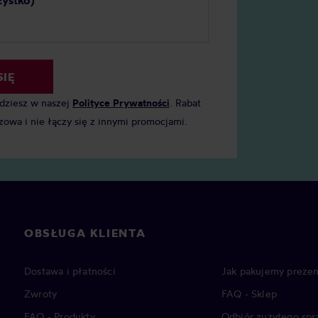
zystko)
SIĘ
jdziesz w naszej
Polityce Prywatności
. Rabat
zowa i nie łączy się z innymi promocjami.
OBSŁUGA KLIENTA
Dostawa i płatności
Jak pakujemy prezen
Zwroty
FAQ - Sklep
FAQ - Produkty
Odbiór zużytego spr