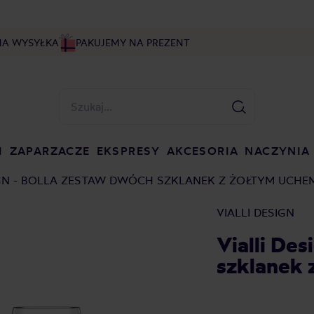
NA WYSYŁKA
PAKUJEMY NA PREZENT
I
ZAPARZACZE
EKSPRESY
AKCESORIA
NACZYNIA
IGN - BOLLA ZESTAW DWÓCH SZKLANEK Z ŻOŁTYM UCHE
VIALLI DESIGN
Vialli De
szklanek