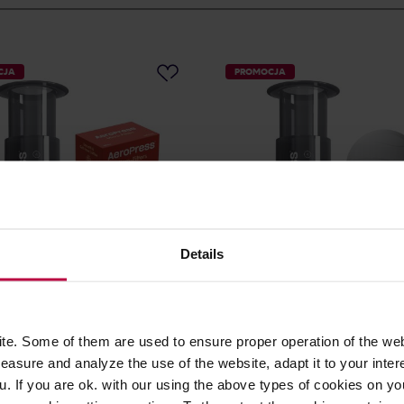
CJA
PROMOCJA
Details
AeroPress Original -
Zestaw AeroPress Original -
cz do kawy + filtry 350 szt
Zaparzacz do kawy + filtr s
e. Some of them are used to ensure proper operation of the web
asure and analyze the use of the website, adapt it to your inter
218,90 zł
25
u. If you are ok. with our using the above types of cookies on you