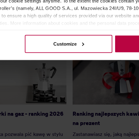
our cookie settings anytime. To the extent the cookies contain y
Najniższa cena: 134,99 zł
Najniższa cen
oller’s (namely, ALL GOOD S.A., ul. Mazowiecka 24I/U9, 78-100 
124,99 zł
146,
 to ensure a high quality of services provided via our website and
ities. More information about cookies and the personal data proce
olicy.
Customize
ki na gaz - ranking 2026
Ranking najlepszych kaw
na prezent
a pozwala pić kawę w stylu
Zastanawiasz się, jaką najlep