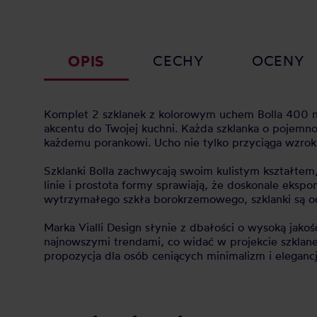
OPIS
CECHY
OCENY
Komplet 2 szklanek z kolorowym uchem Bolla 400 ml
akcentu do Twojej kuchni. Każda szklanka o pojemno
każdemu porankowi. Ucho nie tylko przyciąga wzro
Szklanki Bolla zachwycają swoim kulistym kształtem
linie i prostota formy sprawiają, że doskonale ek
wytrzymałego szkła borokrzemowego, szklanki są o
Marka Vialli Design słynie z dbałości o wysoką jak
najnowszymi trendami, co widać w projekcie szklanek
propozycja dla osób ceniących minimalizm i elegancj