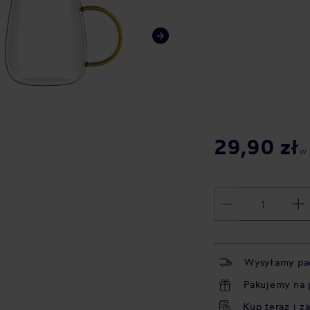
29,90 zł
w 
Wysyłamy pa
Pakujemy na 
Kup teraz i z