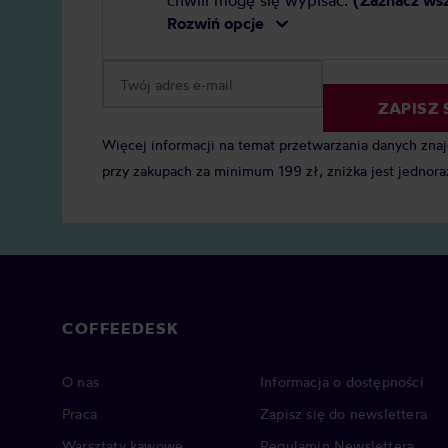
chwili mogę się wypisać.
(Zaznacz ws
Rozwiń opcje
ZAPISZ 
Więcej informacji na temat przetwarzania danych zna
przy zakupach za minimum 199 zł, zniżka jest jednora
COFFEEDESK
O nas
Informacja o dostępności
Praca
Zapisz się do newslettera
Warsztaty kawowe
Regulamin Newslettera