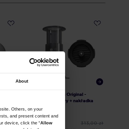
PROMO
About
Zestaw AeroPress Original -
Zestaw
talowy
Zaparzacz do kawy + nakładka
do kawy
Flow Control
site. Others, on your
ests, and present content and
8,90 zł
313,00 zł
r device, click the “
Allow