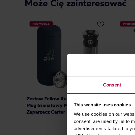
Może Cię zainteresować
PROMOCJA
PROMO
Consent
Zestaw Fellow Kubek Carter Move
Zestaw 
This website uses cookies
Mug Granatowy Mroux 473 ml +
Zaparza
Zaparzacz Carter Infuser
We use cookies on our websit
consent, are used by us to me
319,89 zł
advertisements tailored to yo