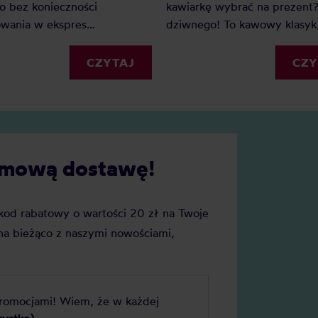
o bez konieczności
kawiarkę wybrać na prezent?
owania w ekspres
dziwnego! To kawowy klasyk,
iowy. Jeśli dysponujecie
nigdy nie wyjdzie z mody. J
nymi palnikami najlepsza
kawiarka najlepsza? Jaką kup
CZYTAJ
CZY
kawiarka na gaz. Ranking
Zobacz, czym różnią się od si
 wybrać Wam najlepsze
wybierz tę idealną!
nie.
darmową dostawę!
j kod rabatowy o wartości 20 zł na Twoje
a bieżąco z naszymi nowościami,
promocjami! Wiem, że w każdej