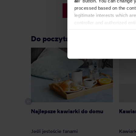
all
” button. You can change y
Najniższa cena: 243,86 zł
processed based on the contr
169,98 zł
legitimate interests which are
controller and authorized ent
can be found in the
Privacy P
Do poczytania przy kawie:
Najlepsze kawiarki do domu
Kawiar
Jeśli jesteście fanami
Kawiark