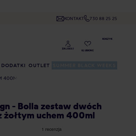
KONTAKT
730 88 25 25
DODATKI
OUTLET
SUMMER BLACK WEEKS
M 400ML
sign - Bolla zestaw dwóch
 z żołtym uchem 400ml