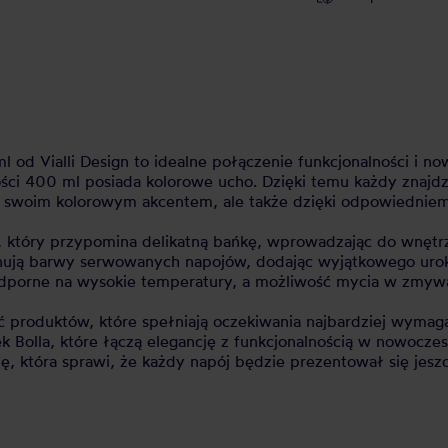
 od Vialli Design to idealne połączenie funkcjonalności i 
ści 400 ml posiada kolorowe ucho. Dzięki temu każdy znajdzi
k swoim kolorowym akcentem, ale także dzięki odpowiedniem
, który przypomina delikatną bańkę, wprowadzając do wnętrza 
sponują barwy serwowanych napojów, dodając wyjątkowego uro
dporne na wysokie temperatury, a możliwość mycia w zmywa
ość produktów, które spełniają oczekiwania najbardziej wym
 Bolla, które łączą elegancję z funkcjonalnością w nowoczes
ę, która sprawi, że każdy napój będzie prezentował się jeszc