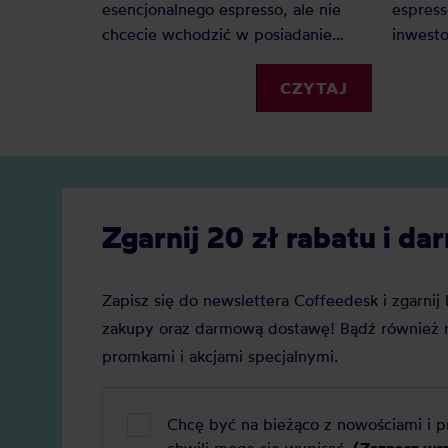
esencjonalnego espresso, ale nie
espress
chcecie wchodzić w posiadanie
inwest
ekspresu ciśnieniowego, to
ciśnien
kafetierka będzie doskonałym
klasycz
CZYTAJ
rozwiązaniem. Jaka kawiarka jest
będzie 
najlepsza do domu? Oto polecane
pomoże
modele i rozmiary!
urządze
Zgarnij 20 zł rabatu i 
Zapisz się do newslettera Coffeedesk i zgarni
zakupy oraz darmową dostawę! Bądź również n
promkami i akcjami specjalnymi.
Chcę być na bieżąco z nowościami i 