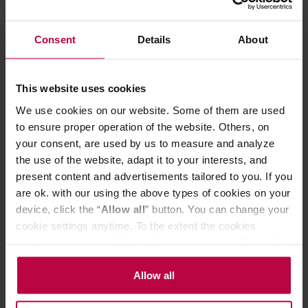
urządzenia Sage są zgodne ze standardem SCA, więc
wiesz,
Zobacz również
że ta kawa spełnia wszystkie profesjonalne normy
.
Jednocześnie możesz przygotować zarówno jedną filiżankę,
Consent
Details
About
Młynek do kawy
jak i cały dzbanek o pojemności 1,8 l – co czyni ten sprzęt
świetnym wyborem nie tylko do domu, ale też do małego
Zaparzacz do kawy
biura.
Kubek termiczny na kawę
This website uses cookies
Jeśli nie masz jeszcze swojego przelewowego faworyta,
Filtry do kawy
We use cookies on our website. Some of them are used
koniecznie zajrzyj do naszej kategorii
ekspresów
Kawiarka Bialetti
to ensure proper operation of the website. Others, on
przelewowych
i sprawdź, co mogą urządzenia z tej serii. A
jeśli chcesz pójść jeszcze głębiej w temat, poznaj też
pełną
your consent, are used by us to measure and analyze
Matcha
ofertę ekspresów do kawy Sage
– bo przelew to dopiero
the use of the website, adapt it to your interests, and
początek.
present content and advertisements tailored to you. If you
are ok. with our using the above types of cookies on your
Jak wybrać ekspres
device, click the “
Allow all
” button. You can change your
przelewowy Sage, który
cookie settings anytime. To the extent the cookies
contain your personal data, they are processed based on
nie będzie tylko ładny na
Zgarnij 20 zł rabatu i
the controller’s (namely, ALL GOOD S.A., ul.
Mazowiecka 24I/U9, 78-100 Kołobrzeg) or third parties’
Allow all
blacie? Podpowiadamy!
darmową dostawę!
legitimate interests which are to ensure a high quality of
services provided via our website and marketing