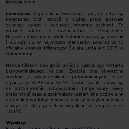
jasnozielonym.
Loveramics
to porcelana tworzona z pasją i miłością.
Połączenie tych emocji z ciężką pracą pozwala
osiągnąć kunszt i wzbudzić ogromny zachwyt. To
właśnie udało się producentom z Hongkongu.
Naczynia dostępne w wielu kolorach przyciągają wzrok
i wpisują się w najwyższe standardy. Loveramics to
oficjalny sponsor Mistrzostw Świata Latte Art 2015 w
Gothenburgu.
Nazwa filiżanki nawiązuje do jej eleganckiego kształtu
przypominającego tulipan. Została ona stworzona
zgodnie z wyznacznikami proponowanymi przez
organizacje SCAE oraz SCAA. Grube ścianki pozwalają
na utrzymywanie odpowiedniej temperatury kawy
przez długi czas, a zaokrąglony kształt dna pozwala na
optymalne wydobycie smaku. Naczynia wykonane są z
najwyższej klasy porcelany wypalanej w temperaturze
1300℃.
Wymiary:
Filiżanka - średnica: 8 cm, wysokość: 7,5 cm;