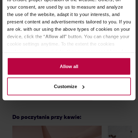
your consent, are used by us to measure and analyze
the use of the website, adapt it to your interests, and
present content and advertisements tailored to you. If you
are ok. with our using the above types of cookies on your
device, click the “
Allow all
” button. You can change your
cookie settings anytime. To the extent the cookies
Mount Everest Tea - Takea -
Egg Back Home
contain your personal data, they are processed based on
Podstawka pod mieszadełko do
Medium Cup 22
matchy
the controller’s (namely, ALL GOOD S.A., ul.
Mazowiecka 24I/U9, 78-100 Kołobrzeg) or third parties’
Allow all
legitimate interests which are to ensure a high quality of
49,00 zł
services provided via our website and marketing
Najniższa cena: 49,00 zł
Customize
activities of the controller and authorized entities. More
28,99 zł
information about cookies and the personal data
processing, including your rights, can be found in the
Privacy Policy.
Do poczytania przy kawie: