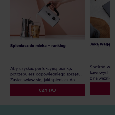
Jaką wagę d
Spieniacz do mleka – ranking
Spośród wsz
Aby uzyskać perfekcyjną piankę,
kawowych - 
potrzebujesz odpowiedniego sprzętu.
z najważniej
Zastanawiasz się, jaki spieniacz do
dzięki wadze
mleka kupić? Elektryczny, ręczny, a
powtarzalnoś
CZYTAJ
może indukcyjny? Oto nasz
kawy wybrać
szczegółowy ranking, który pomoże Ci
faworytów!
podjąć decyzję.