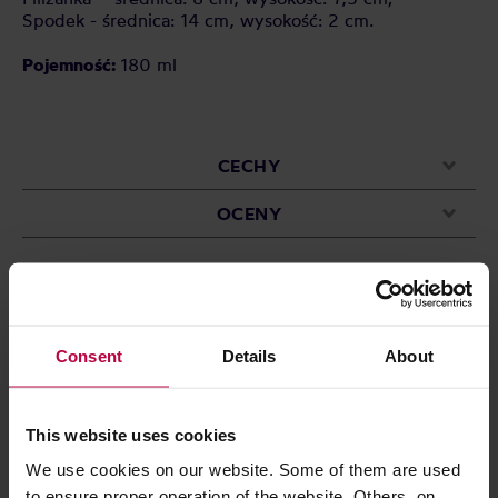
Spodek - średnica: 14 cm, wysokość: 2 cm.
Pojemność:
180 ml
CECHY
OCENY
Może Cię zainteresować
Consent
Details
About
PROMOCJA
This website uses cookies
We use cookies on our website. Some of them are used
to ensure proper operation of the website. Others, on