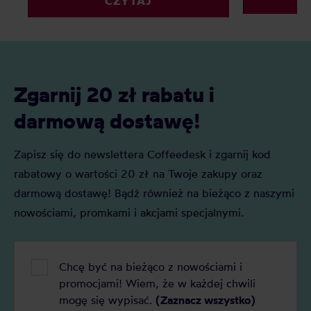
CZYTAJ
może indukcyjny? Oto nasz
kawy wybrać
szczegółowy ranking, który pomoże Ci
faworytów!
podjąć decyzję.
Zgarnij 20 zł rabatu i
darmową dostawę!
Zapisz się do newslettera Coffeedesk i zgarnij kod
rabatowy o wartości 20 zł na Twoje zakupy oraz
darmową dostawę! Bądź również na bieżąco z naszymi
nowościami, promkami i akcjami specjalnymi.
Chcę być na bieżąco z nowościami i
promocjami! Wiem, że w każdej chwili
mogę się wypisać.
(Zaznacz wszystko)