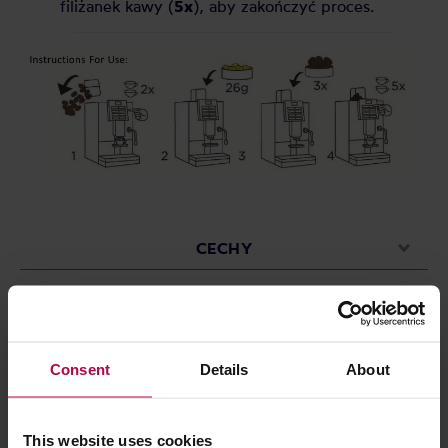
filiżanek kawy (
5x
), aby zakończyć proces.
CECHY
OCENY
Consent
Details
About
Może Cię zainteresować
This website uses cookies