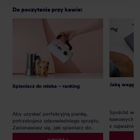
Do poczytania przy kawie:
Jaką wagę d
Spieniacz do mleka – ranking
Spośród wsz
Aby uzyskać perfekcyjną piankę,
kawowych - 
potrzebujesz odpowiedniego sprzętu.
z najważniej
Zastanawiasz się, jaki spieniacz do
dzięki wadze
mleka kupić? Elektryczny, ręczny, a
powtarzalnoś