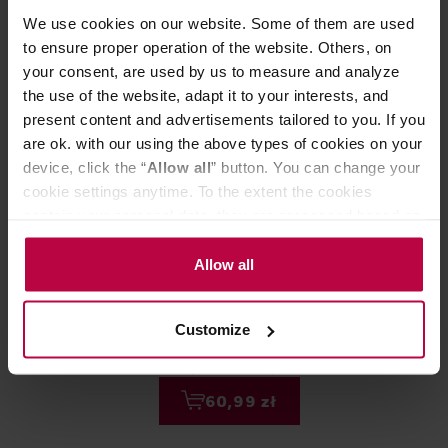
We use cookies on our website. Some of them are used
to ensure proper operation of the website. Others, on
your consent, are used by us to measure and analyze
the use of the website, adapt it to your interests, and
present content and advertisements tailored to you. If you
are ok. with our using the above types of cookies on your
device, click the “
Allow all
” button. You can change your
cookie settings anytime. To the extent the cookies
contain your personal data, they are processed based on
the controller’s (namely, ALL GOOD S.A., ul.
Lelit - PLA9201 Środek do
Lelit - PLA920
Mazowiecka 24I/U9, 78-100 Kołobrzeg) or third parties’
Allow all
czyszczenia grupy saszetki - 40
czyszczenia lan
legitimate interests which are to ensure a high quality of
saszetek
mleka 10 x 25m
services provided via our website and marketing
Customize
activities of the controller and authorized entities. More
69,00 zł
information about cookies and the personal data
Najniższa cena: 60,24 zł
processing, including your rights, can be found in the
60,99 zł
Privacy Policy.