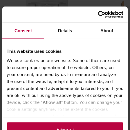
Consent
Details
About
PUQ - M3 GEN5 58,3mm Matt White
Eureka - Dystr
This website uses cookies
- Tamper automatyczny
Adjustable Lev
We use cookies on our website. Some of them are used
to ensure proper operation of the website. Others, on
your consent, are used by us to measure and analyze
the use of the website, adapt it to your interests, and
4959,00 zł
present content and advertisements tailored to you. If you
are ok. with our using the above types of cookies on your
device, click the “
Allow all
” button. You can change your
cookie settings anytime. To the extent the cookies
Do poczytania przy kawie:
contain your personal data, they are processed based on
the controller’s (namely, ALL GOOD S.A., ul.
Mazowiecka 24I/U9, 78-100 Kołobrzeg) or third parties’