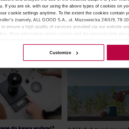
90g
u. If you are ok. with our using the above types of cookies on you
our cookie settings anytime. To the extent the cookies contain y
119,90 zł
oller’s (namely, ALL GOOD S.A., ul. Mazowiecka 24I/U9, 78-100 
Najniższa cena: 59,99 zł
 to ensure a high quality of services provided via our website and
ities. More information about cookies and the personal data proce
64,99 zł
69,
olicy.
Customize
wagę do kawy wybrać?