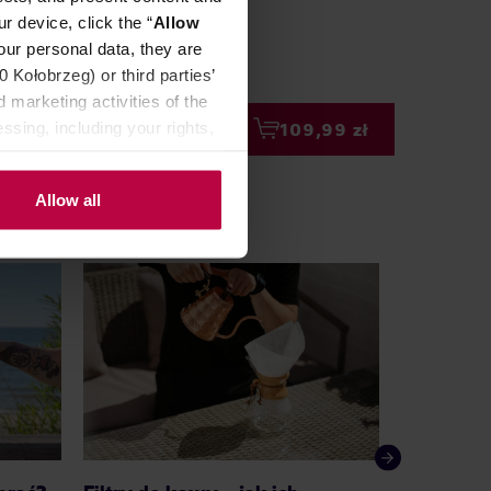
r device, click the “
Allow
our personal data, they are
Kołobrzeg) or third parties’
 marketing activities of the
ssing, including your rights,
90 zł
109,99 zł
Allow all