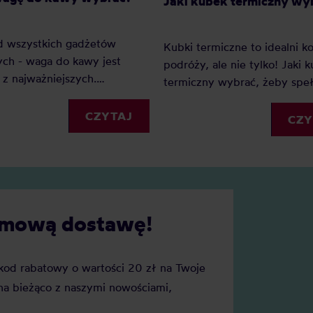
Jaki kubek termiczny wy
d wszystkich gadżetów
Kubki termiczne to idealni 
ch - waga do kawy jest
podróży, ale nie tylko! Jaki 
z najważniejszych.
termiczny wybrać, żeby speł
go? Ponieważ dzięki wadze
wszystkie Twoje oczekiwania
my precyzję i powtarzalność.
CZYTAJ
Sprawdź nasz mini-przewodn
CZY
ednak wagę do kawy wybrać?
kubkach termicznych.
cie naszych faworytów!
darmową dostawę!
j kod rabatowy o wartości 20 zł na Twoje
a bieżąco z naszymi nowościami,