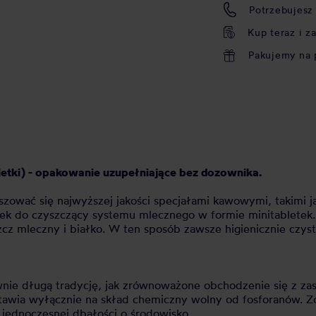
Potrzebujesz
Kup teraz i z
Pakujemy na 
letki) - opakowanie uzupełniające bez dozownika.
szować się najwyższej jakości specjałami kawowymi, takimi j
rodek do czyszczący systemu mlecznego w formie minitablet
cz mleczny i białko. W ten sposób zawsze higienicznie czys
nie długą tradycję, jak zrównoważone obchodzenie się z zas
awia wyłącznie na skład chemiczny wolny od fosforanów. Z
 jednoczesnej dbałości o środowisko.