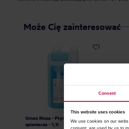
Może Cię zainteresować
Consent
This website uses cookies
Urnex Rinza - Płyn do czyszczenia
Urnex Ri
We use cookies on our websit
spieniacza - 1,1l
czyszcze
consent, are used by us to me