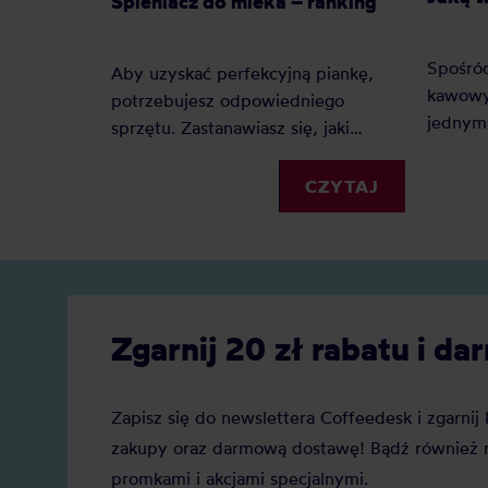
Spieniacz do mleka – ranking
Spośró
Aby uzyskać perfekcyjną piankę,
kawowy
potrzebujesz odpowiedniego
jednym 
sprzętu. Zastanawiasz się, jaki
Dlacze
spieniacz do mleka kupić?
zyskuje
Elektryczny, ręczny, a może
CZYTAJ
Jaką j
indukcyjny? Oto nasz szczegółowy
Zobacz
ranking, który pomoże Ci podjąć
decyzję.
Zgarnij 20 zł rabatu i 
Zapisz się do newslettera Coffeedesk i zgarni
zakupy oraz darmową dostawę! Bądź również n
promkami i akcjami specjalnymi.