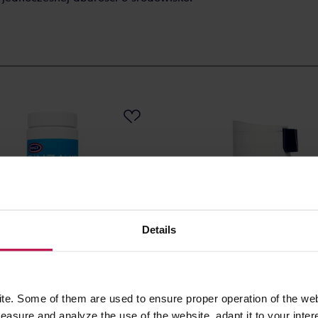
Details
nza Tablets - Tabletki do
Jura Click&Clean - Środek d
e. Some of them are used to ensure proper operation of the web
nia spieniacza - 120 sztuk
czyszczenia systemu mlecz
asure and analyze the use of the website, adapt it to your inter