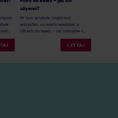
brać?
Filtry do kawy – jak ich
Jak wycz
używać?
termiczn
kompani
W tym artykule znajdziesz
Kawa zosta
kubek
wszystko, co warto wiedzieć o
termicznych
niał
filtrach do kawy – od rodzajów i
niestety u
?
rozmiarów, po praktyczne
wyczyścić 
ik po
wskazówki, jak z nich korzystać.
TAJ
CZYTAJ