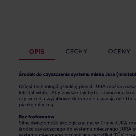
OPIS
CECHY
OCENY
Środek do czyszczenia systemu mleka Jura (minitab
Dzięki technologii gładkiej pianki JURA można rozko
lub flat white. Aby zawsze tak było, stworzono ś
czyszczenia wyjątkowo skutecznie usuwają one tłusz
piankę mleczną.
Bez fosforanów
Silna świadomość ekologiczna ma w firmie JURA rów
środka czyszczącego do systemu mlecznego JURA st
systemu mlecznego posiadającą certyfikat TÜV przy