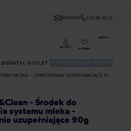
KONTAKT
730 88 25 25
DODATKI
OUTLET
SUMMER BLACK WEEKS
STEMU MLEKA - OPAKOWANIE UZUPEŁNIAJĄCE 90G
k&Clean - Środek do
ia systemu mleka -
ie uzupełniające 90g