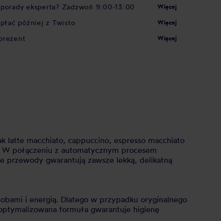
 porady eksperta? Zadzwoń 9:00-13:00
Więcej
apłać później z Twisto
Więcej
prezent
Więcej
ak latte macchiato, cappuccino, espresso macchiato
ek. W połączeniu z automatycznym procesem
te przewody gwarantują zawsze lekką, delikatną
obami i energią. Dlatego w przypadku oryginalnego
optymalizowana formuła gwarantuje higienę