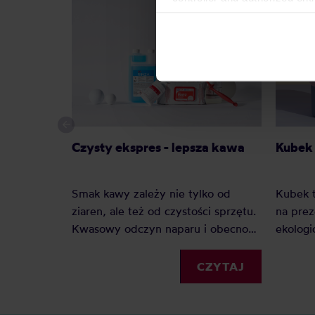
can be found in the
Privacy P
Czysty ekspres - lepsza kawa
Kubek 
Smak kawy zależy nie tylko od
Kubek t
ziaren, ale też od czystości sprzętu.
na prez
Kwasowy odczyn naparu i obecność
ekologi
tłuszczów w kawie zostawiają
Kubki 
osady, które z czasem pogarszają
różnych
CZYTAJ
smak i przyspieszają zużycie
jest ki
urządzeń – od ekspresu po młynek.
niemal 