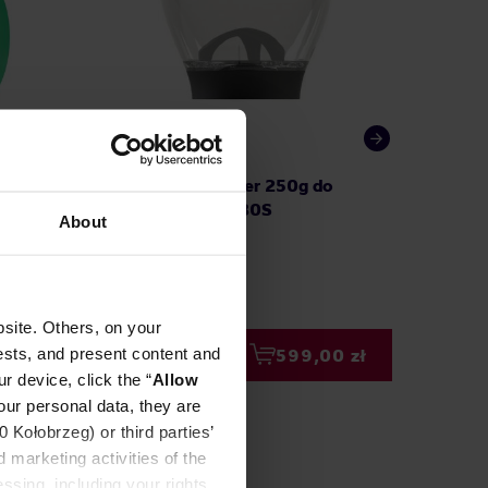
 filtry
Mahlkönig - Hopper 250g do
Bialetti
n
młynka E65S / E80S
kawiare
About
site. Others, on your
ests, and present content and
00 zł
599,00 zł
r device, click the “
Allow
our personal data, they are
Kołobrzeg) or third parties’
 marketing activities of the
ssing, including your rights,