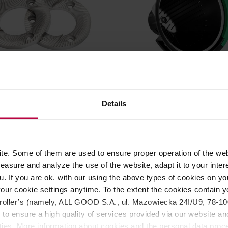
ig - Żarna do EK43
Fellow - Kosz zaparzający na
 Cast Steel 98mm
stożkowe do ekspresu Aide
Details
e. Some of them are used to ensure proper operation of the web
asure and analyze the use of the website, adapt it to your inter
2439,00 zł
99,
u. If you are ok. with our using the above types of cookies on you
our cookie settings anytime. To the extent the cookies contain y
oller’s (namely, ALL GOOD S.A., ul. Mazowiecka 24I/U9, 78-100 
 to ensure a high quality of services provided via our website and
ities. More information about cookies and the personal data proce