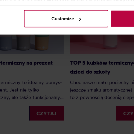
olicy.
Customize
TOP 5 kubków termicznyc
termiczny na prezent
dzieci do szkoły
Choć nasze małe pociechy ni
ermiczny to idealny pomysł
jeszcze smaku aromatycznej
ent. Jest nie tylko
to z pewnością docenią ciep
czny, ale także funkcjonalny.
napój, zwłaszcza w jesienny
termiczne przychodzą w
miesiącach. Jaki jest idealny
 formach i rozmiarach, ale
CZY
CZYTAJ
termiczny do szkoły i czym s
lka modeli, które zachwycają
kierować, wybierając odpow
wszystkich użytkowników.