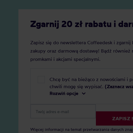
Regularne czyszczenie to prosty
sposób, by cieszyć się pełnią
aromatu i dłuższą żywotnością
Zgarnij 20 zł rabatu i 
sprzętu.
Zapisz się do newslettera Coffeedesk i zgarni
zakupy oraz darmową dostawę! Bądź również n
promkami i akcjami specjalnymi.
Chcę być na bieżąco z nowościami i 
chwili mogę się wypisać.
(Zaznacz ws
Rozwiń opcje
ZAPISZ 
Więcej informacji na temat przetwarzania danych zna