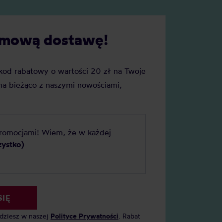
model?
darmową dostawę!
j kod rabatowy o wartości 20 zł na Twoje
a bieżąco z naszymi nowościami,
promocjami! Wiem, że w każdej
zystko)
SIĘ
jdziesz w naszej
Polityce Prywatności
. Rabat