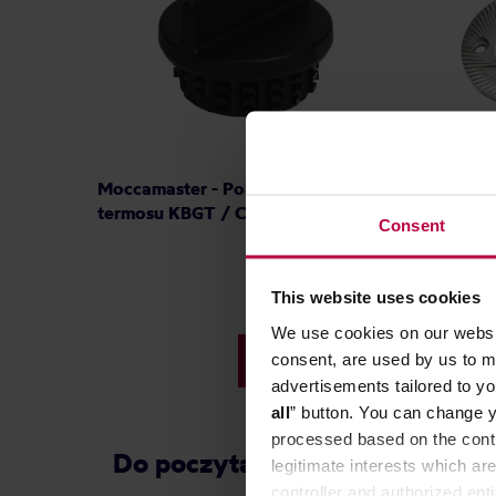
Moccamaster - Pokrywka do
Mahlkön
termosu KBGT / CDT Grand
Premium
Consent
This website uses cookies
69,90 zł
Najniższa cena: 41,99 zł
We use cookies on our websit
consent, are used by us to me
59,99 zł
advertisements tailored to yo
all
” button. You can change y
processed based on the contr
Do poczytania przy kawie:
legitimate interests which are
controller and authorized ent