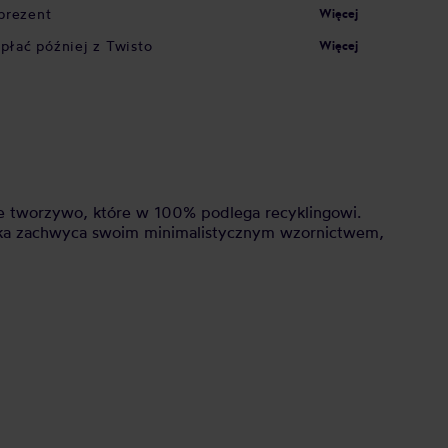
prezent
Więcej
apłać później z Twisto
Więcej
ne tworzywo, które w 100% podlega recyklingowi.
lanka zachwyca swoim minimalistycznym wzornictwem,