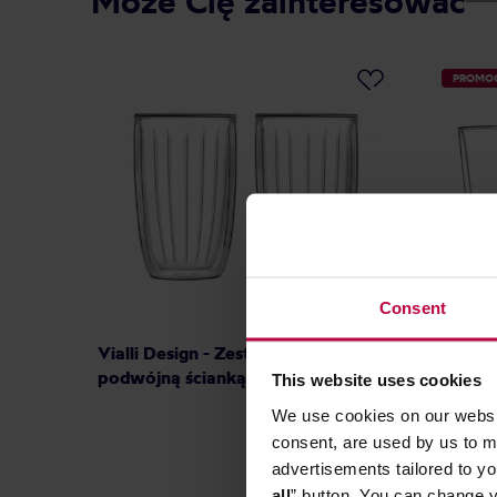
Może Cię zainteresować
PROMO
Consent
Vialli Design - Zestaw 2 szklanek z
Vialli D
podwójną ścianką 350ml
szklane
This website uses cookies
350ml
We use cookies on our websit
consent, are used by us to me
76,90 zł
advertisements tailored to yo
Najniższa cena: 48,99 zł
all
” button. You can change y