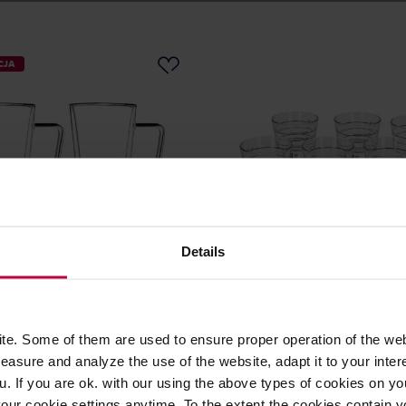
CJA
Details
esign - Diva zestaw 2
Motta - Zestaw szklanek z m
k latte z podwójną ścianką
6 sztuk
e. Some of them are used to ensure proper operation of the web
asure and analyze the use of the website, adapt it to your inter
76,90 zł
u. If you are ok. with our using the above types of cookies on you
Najniższa cena: 76,90 zł
our cookie settings anytime. To the extent the cookies contain y