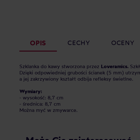
OPIS
CECHY
OCENY
Szklanka do kawy stworzona przez
Loveramics.
Szkł
Dzięki odpowiedniej grubości ścianek (5 mm) utrzym
a jej zakrzywiony kształt odbija refleksy świetlne.
Wymiary:
- wysokość: 8,7 cm
- średnica: 8,7 cm
Można myć w zmywarce.