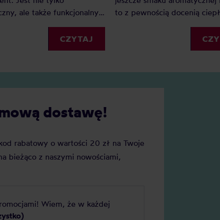
jeszcze smaku aromatycznej
ent. Jest nie tylko
to z pewnością docenią ciep
czny, ale także funkcjonalny.
napój, zwłaszcza w jesienny
termiczne przychodzą w
miesiącach. Jaki jest idealny
 formach i rozmiarach, ale
CZY
CZYTAJ
termiczny do szkoły i czym s
lka modeli, które zachwycają
kierować, wybierając odpow
wszystkich użytkowników.
model?
darmową dostawę!
j kod rabatowy o wartości 20 zł na Twoje
a bieżąco z naszymi nowościami,
promocjami! Wiem, że w każdej
zystko)