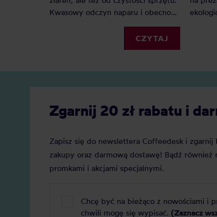
ziaren, ale też od czystości sprzętu.
na prez
Kwasowy odczyn naparu i obecność
ekologi
tłuszczów w kawie zostawiają
Kubki 
osady, które z czasem pogarszają
różnych
CZYTAJ
smak i przyspieszają zużycie
jest ki
urządzeń – od ekspresu po młynek.
niemal 
Regularne czyszczenie to prosty
sposób, by cieszyć się pełnią
aromatu i dłuższą żywotnością
Zgarnij 20 zł rabatu i 
sprzętu.
Zapisz się do newslettera Coffeedesk i zgarni
zakupy oraz darmową dostawę! Bądź również n
promkami i akcjami specjalnymi.
Chcę być na bieżąco z nowościami i 
chwili mogę się wypisać.
(Zaznacz ws