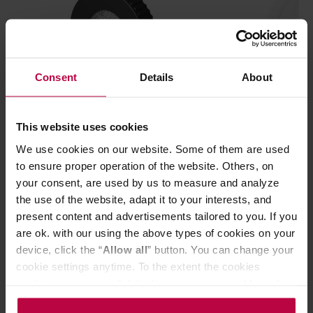
Consent
Details
About
Subminimal - Magnetic NanoScreen -
Toddy - Commer
This website uses cookies
Zapasowa nakładka
Lid - Przykryw
We use cookies on our website. Some of them are used
to ensure proper operation of the website. Others, on
your consent, are used by us to measure and analyze
the use of the website, adapt it to your interests, and
62,90 zł
present content and advertisements tailored to you. If you
are ok. with our using the above types of cookies on your
device, click the “
Allow all
” button. You can change your
cookie settings anytime. To the extent the cookies
contain your personal data, they are processed based on
Do poczytania przy kawie:
the controller’s (namely, ALL GOOD S.A., ul.