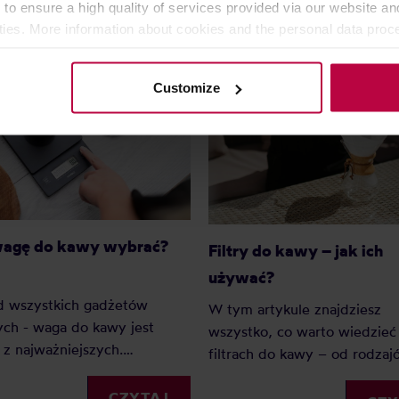
 to ensure a high quality of services provided via our website and
ities. More information about cookies and the personal data proce
olicy.
Customize
wagę do kawy wybrać?
Filtry do kawy – jak ich
używać?
d wszystkich gadżetów
W tym artykule znajdziesz
ch - waga do kawy jest
wszystko, co warto wiedzieć
z najważniejszych.
filtrach do kawy – od rodzaj
go? Ponieważ dzięki wadze
rozmiarów, po praktyczne
my precyzję i powtarzalność.
CZYTAJ
wskazówki, jak z nich korzyst