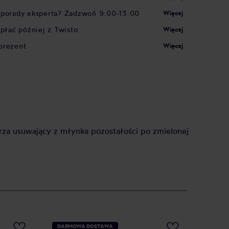
 porady eksperta? Zadzwoń 9:00-13:00
Więcej
apłać później z Twisto
Więcej
prezent
Więcej
rza usuwający z młynka pozostałości po zmielonej
DARMOWA DOSTAWA
PROMO