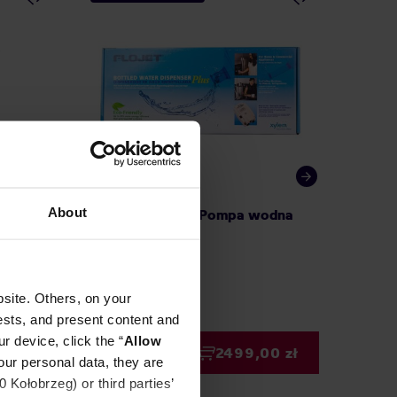
About
Maker
Bunn Flojet 230 - Pompa wodna
Rhino C
do okrą
wpuszc
site. Others, on your
5,90 zł
ests, and present content and
na: 65,90 zł
r device, click the “
Allow
99 zł
2499,00 zł
our personal data, they are
Kołobrzeg) or third parties’