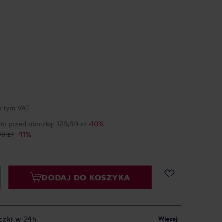
 tym VAT
dni przed obniżką:
129,99 zł
-10%
00 zł
-41%
DODAJ DO KOSZYKA
czki w 24h
Więcej