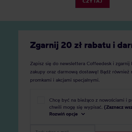
CZYTAJ
Jaką j
indukcyjny? Oto nasz szczegółowy
Zobacz
ranking, który pomoże Ci podjąć
decyzję.
Zgarnij 20 zł rabatu i 
Zapisz się do newslettera Coffeedesk i zgarni
zakupy oraz darmową dostawę! Bądź również n
promkami i akcjami specjalnymi.
Chcę być na bieżąco z nowościami i 
chwili mogę się wypisać.
(Zaznacz ws
Rozwiń opcje