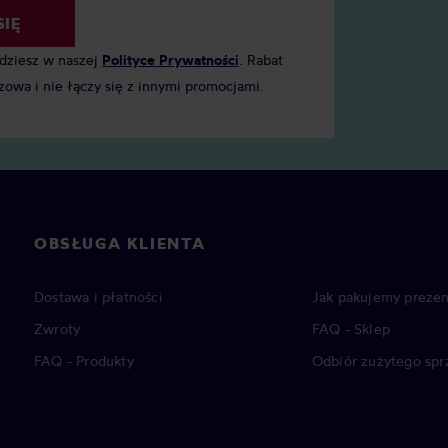
SIĘ
jdziesz w naszej
Polityce Prywatności
. Rabat
zowa i nie łączy się z innymi promocjami.
OBSŁUGA KLIENTA
Dostawa i płatności
Jak pakujemy prezen
Zwroty
FAQ - Sklep
FAQ - Produkty
Odbiór zużytego spr