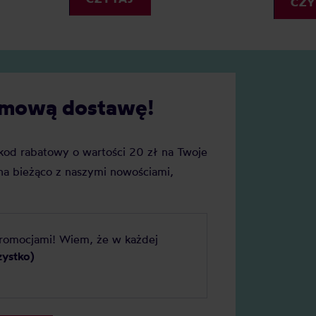
CZY
ednak wagę do kawy wybrać?
cie naszych faworytów!
darmową dostawę!
j kod rabatowy o wartości 20 zł na Twoje
a bieżąco z naszymi nowościami,
promocjami! Wiem, że w każdej
zystko)