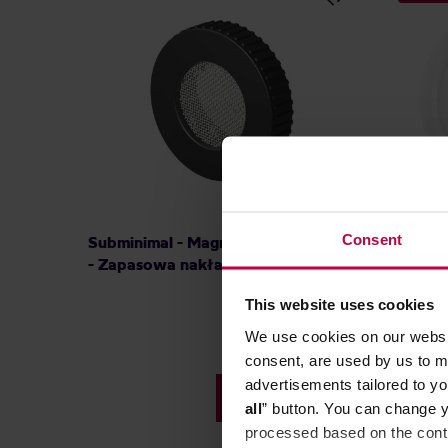
Consent
Subminimal - Magnetic NanoScreen
Toddy -
- Zapasowa nakładka
Lid - P
This website uses cookies
We use cookies on our websit
consent, are used by us to me
advertisements tailored to yo
62,90 zł
all
” button. You can change y
processed based on the contr