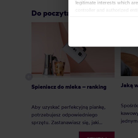
legitimate interests which are
controller and authorized ent
Do poczytania przy kawie:
can be found in the
Privacy P
Jaką 
Spieniacz do mleka – ranking
Spośró
Aby uzyskać perfekcyjną piankę,
kawowy
potrzebujesz odpowiedniego
jednym 
sprzętu. Zastanawiasz się, jaki
Dlacze
spieniacz do mleka kupić?
zyskuje
Elektryczny, ręczny, a może