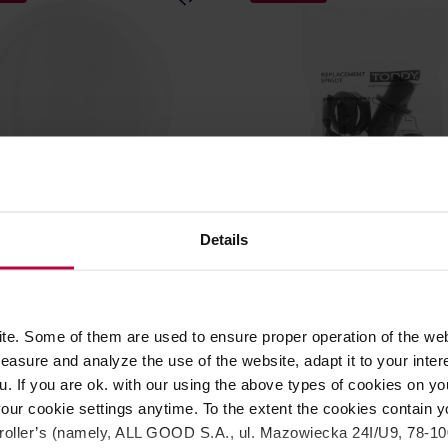
Details
 Commercial Toddy Maker
Toddy - Commercial Toddy 
rzykrywka
Spigot - Kran
e. Some of them are used to ensure proper operation of the web
89,90 zł
6
asure and analyze the use of the website, adapt it to your inter
Najniższa cena: 89,90 zł
Najniższa ce
u. If you are ok. with our using the above types of cookies on you
57,99 zł
44,
our cookie settings anytime. To the extent the cookies contain y
oller’s (namely, ALL GOOD S.A., ul. Mazowiecka 24I/U9, 78-100 