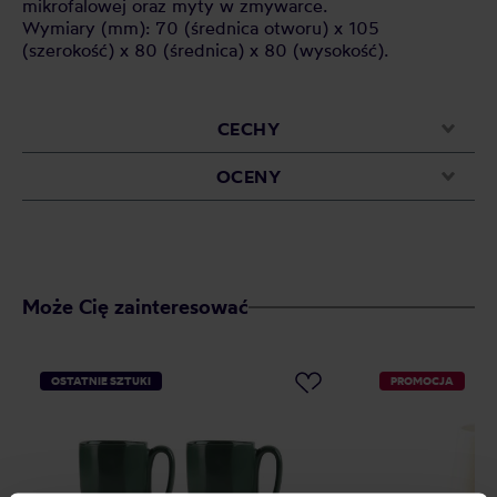
mikrofalowej oraz myty w zmywarce.
Wymiary (mm): 70 (średnica otworu) x 105
(szerokość) x 80 (średnica) x 80 (wysokość).
CECHY
OCENY
Może Cię zainteresować
OSTATNIE SZTUKI
PROMOCJA