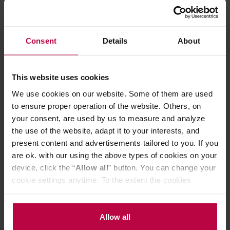
Consent
Details
About
Vialli Design - FUORI - Kubki 2szt
ORIGAMI - Kub
80ml - Zielony
Aroma 320ml 
This website uses cookies
We use cookies on our website. Some of them are used
to ensure proper operation of the website. Others, on
your consent, are used by us to measure and analyze
19,99 zł
the use of the website, adapt it to your interests, and
present content and advertisements tailored to you. If you
are ok. with our using the above types of cookies on your
device, click the “
Allow all
” button. You can change your
Do poczytania przy kawie:
cookie settings anytime. To the extent the cookies
contain your personal data, they are processed based on
the controller’s (namely, ALL GOOD S.A., ul.
Mazowiecka 24I/U9, 78-100 Kołobrzeg) or third parties’
Allow all
legitimate interests which are to ensure a high quality of