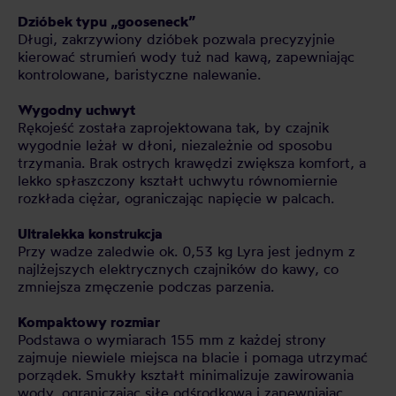
Dzióbek typu „gooseneck”
Długi, zakrzywiony dzióbek pozwala precyzyjnie
kierować strumień wody tuż nad kawą, zapewniając
kontrolowane, baristyczne nalewanie.
Wygodny uchwyt
Rękojeść została zaprojektowana tak, by czajnik
wygodnie leżał w dłoni, niezależnie od sposobu
trzymania. Brak ostrych krawędzi zwiększa komfort, a
lekko spłaszczony kształt uchwytu równomiernie
rozkłada ciężar, ograniczając napięcie w palcach.
Ultralekka konstrukcja
Przy wadze zaledwie ok. 0,53 kg Lyra jest jednym z
najlżejszych elektrycznych czajników do kawy, co
zmniejsza zmęczenie podczas parzenia.
Kompaktowy rozmiar
Podstawa o wymiarach 155 mm z każdej strony
zajmuje niewiele miejsca na blacie i pomaga utrzymać
porządek. Smukły kształt minimalizuje zawirowania
wody, ograniczając siłę odśrodkową i zapewniając