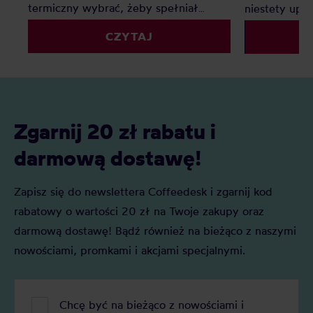
termiczny wybrać, żeby spełniał
niestety upo
wszystkie Twoje oczekiwania? Sprawdź
wyczyścić ku
CZYTAJ
nasz mini-przewodnik po kubkach
termicznych.
Zgarnij 20 zł rabatu i
darmową dostawę!
Zapisz się do newslettera Coffeedesk i zgarnij kod
rabatowy o wartości 20 zł na Twoje zakupy oraz
darmową dostawę! Bądź również na bieżąco z naszymi
nowościami, promkami i akcjami specjalnymi.
Chcę być na bieżąco z nowościami i