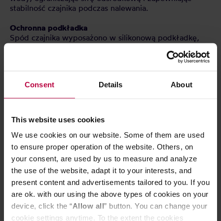
stabilność czajnika podczas nalewania.
Ochronna podkładka
Spód czajnika wyposażono w silikonową podkładkę,
która amortyzuje uderzenia przy odkładaniu
urządzenia.
Panel sterowania z hartowanego szkła
Consent
Details
About
Panel wykonano z jednego arkusza szkła hartowanego
— bez szczelin, w których mogłyby gromadzić się
zabrudzenia, co ułatwia czyszczenie.
This website uses cookies
Pokrywka z uszczelką
We use cookies on our website. Some of them are used
Pokrywka z silikonową uszczelką łatwo się otwiera i
zamyka. Płaski uchwyt na jej szczycie zapewnia
to ensure proper operation of the website. Others, on
stabilność, nawet gdy pokrywka leży odwrócona do
your consent, are used by us to measure and analyze
góry nogami.
the use of the website, adapt it to your interests, and
present content and advertisements tailored to you. If you
are ok. with our using the above types of cookies on your
Symbol:
ECK-80-B
Kolor
: Czarny
device, click the “
Allow all
” button. You can change your
Wymiary (pudełka):
280 × 157 × 210 mm
cookie settings anytime. To the extent the cookies